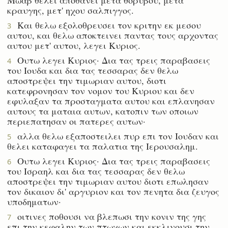
κραυγης, μετ' ηχου σαλπιγγος.
Και θελω εξολοθρευσει τον κριτην εκ μεσου
3
αυτου, και θελω αποκτεινει παντας τους αρχοντας
αυτου μετ' αυτου, λεγει Κυριος.
Ουτω λεγει Κυριος· Δια τας τρεις παραβασεις
4
του Ιουδα και δια τας τεσσαρας δεν θελω
αποστρεψει την τιμωριαν αυτου, διοτι
κατεφρονησαν τον νομον του Κυριου και δεν
εφυλαξαν τα προσταγματα αυτου και επλανησαν
αυτους τα ματαια αυτων, κατοπιν των οποιων
περιεπατησαν οι πατερες αυτων·
αλλα θελω εξαποστειλει πυρ επι τον Ιουδαν και
5
θελει καταφαγει τα παλατια της Ιερουσαλημ.
Ουτω λεγει Κυριος· Δια τας τρεις παραβασεις
6
του Ισραηλ και δια τας τεσσαρας δεν θελω
αποστρεψει την τιμωριαν αυτου διοτι επωλησαν
τον δικαιον δι' αργυριον και τον πενητα δια ζευγος
υποδηματων·
οιτινες ποθουσι να βλεπωσι την κονιν της γης
7
επι την κεφαλην των πτωχων και εκκλινουσι την