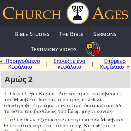
Bible Studies
The Bible
Sermons
Testimony videos
« Προηγούμενο
Επιλέξτε ένα
Επόμενο
|
|
Κεφάλαιο
κεφάλαιο
Κεφάλαιο »
Αμώς 2
Ουτω λεγει Κυριος· Δια τας τρεις παραβασεις
1
του Μωαβ και δια τας τεσσαρας δεν θελω
αποστρεψει την τιμωριαν αυτου· διοτι κατεκαυσε
τα οστα του βασιλεως του Εδωμ μεχρι κονιας·
αλλα θελω εξαποστειλει πυρ επι τον Μωαβ και
2
θελει καταφαγει τα παλατια της Κιριωθ· και ο
Μωαβ θελει αποθανει μετα θορυβου, μετα