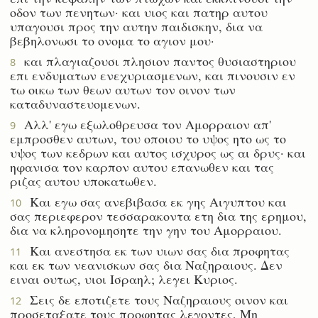
οδον των πενητων· και υιος και πατηρ αυτου
υπαγουσι προς την αυτην παιδισκην, δια να
βεβηλονωσι το ονομα το αγιον μου·
και πλαγιαζουσι πλησιον παντος θυσιαστηριου
8
επι ενδυματων ενεχυριασμενων, και πινουσιν εν
τω οικω των θεων αυτων τον οινον των
καταδυναστευομενων.
Αλλ' εγω εξωλοθρευσα τον Αμορραιον απ'
9
εμπροσθεν αυτων, του οποιου το υψος ητο ως το
υψος των κεδρων και αυτος ισχυρος ως αι δρυς· και
ηφανισα τον καρπον αυτου επανωθεν και τας
ριζας αυτου υποκατωθεν.
Και εγω σας ανεβιβασα εκ γης Αιγυπτου και
10
σας περιεφερον τεσσαρακοντα ετη δια της ερημου,
δια να κληρονομησητε την γην του Αμορραιου.
Και ανεστησα εκ των υιων σας δια προφητας
11
και εκ των νεανισκων σας δια Ναζηραιους. Δεν
ειναι ουτως, υιοι Ισραηλ; λεγει Κυριος.
Σεις δε εποτιζετε τους Ναζηραιους οινον και
12
προσεταξατε τους προφητας λεγοντες, Μη