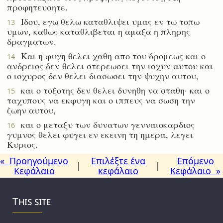
προφητευσητε.
Ιδου, εγω θελω καταθλιψει υμας εν τω τοπω
13
υμων, καθως καταθλιβεται η αμαξα η πληρης
δραγματων.
Και η φυγη θελει χαθη απο του δρομεως και ο
14
ανδρειος δεν θελει στερεωσει την ισχυν αυτου και
ο ισχυρος δεν θελει διασωσει την ψυχην αυτου,
και ο τοξοτης δεν θελει δυνηθη να σταθη· και ο
15
ταχυπους να εκφυγη και ο ιππευς να σωση την
ζωην αυτου,
και ο μεταξυ των δυνατων γενναιοκαρδιος
16
γυμνος θελει φυγει εν εκεινη τη ημερα, λεγει
Κυριος.
« Προηγούμενο
Επιλέξτε ένα
Επόμενο
|
|
Κεφάλαιο
κεφάλαιο
Κεφάλαιο »
This site