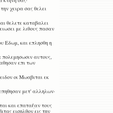
την χειρα σας θελει
και θελετε καταβαλει
ειωσει με λιθους πασαν
ου Εδωμ, και επλησθη η
α πολεμησωσιν αυτους,
ταθησαν επι των
ειδον οι Μωαβιται εκ
τυπηθησαν μετ' αλληλων·
ται και επαταξαν τους
τας εισηλθον εις την