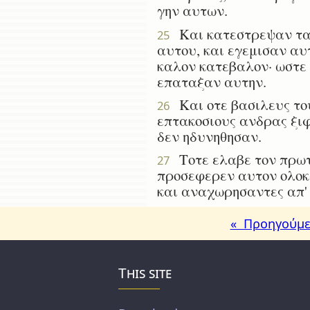
γην αυτων.
Και κατεστρεψαν τας 
25
αυτου, και εγεμισαν αυ
καλον κατεβαλον· ωστε 
επαταξαν αυτην.
Και οτε βασιλευς του
26
επτακοσιους ανδρας ξιφ
δεν ηδυνηθησαν.
Τοτε ελαβε τον πρωτο
27
προσεφερεν αυτον ολοκα
και αναχωρησαντες απ' 
« Προηγούμε
This site