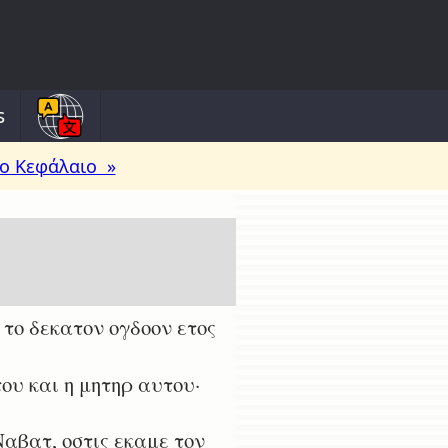
s
ο Κεφάλαιο »
το δεκατον ογδοον ετος
υ και η μητηρ αυτου·
αβατ, οστις εκαμε τον