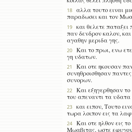
αλλα τουτο ειναι μικ
18
παραδωσει και τον Μωα
και θελετε παταξει π
19
παν δενδρον καλον, και
αγαθην μεριδα γης.
Και το πρωι, ενω ετε
20
γη υδατων.
Και οτε ηκουσαν παντ
21
συνηθροισθησαν παντες 
συνορων.
Και εξηγερθησαν το π
22
του απεναντι τα υδατα 
και ειπον, Τουτο ειν
23
τωρα λοιπον εις τα λα
Και οτε ηλθον εις το
24
Μωαβιτας, ωστε εφυγον