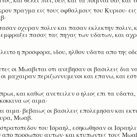
ρον πραγμα εις τους οφθαλμους του Κυριου· εις 
β·
ασαν οχυραν πολιν και πασαν εκλεκτην πολιν, 
 εμφραξει πασας τας πηγας των υδατων, και αχρ
λειτο η προσφορα, ιδου, ηλθον υδατα απο της οδ
ες οι Μωαβιται οτι ανεβησαν οι βασιλεις δια ν
οι μαχαιραν περιζωννυμενοι και επανω, και εσ
ρωι, και καθως ανετειλεν ο ηλιος επι τα υδατα, 
κοκκινα ως αιμα·
αι αιμα· βεβαιως οι βασιλεις επολεμησαν και εκ
φυρα, Μωαβ.
 στρατοπεδον του Ισραηλ, εσηκωθησαν οι Ισραηλι
 απο προσωπου αυτων· και κτυπωντες τους Μωαβι