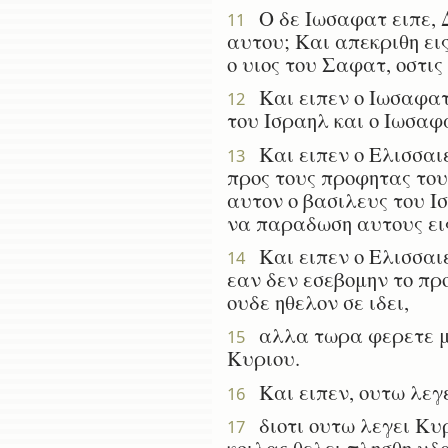
Ο δε Ιωσαφατ ειπε, Δ
11
αυτου; Και απεκριθη εις
ο υιος του Σαφατ, οστις
Και ειπεν ο Ιωσαφατ,
12
του Ισραηλ και ο Ιωσαφ
Και ειπεν ο Ελισσαιε
13
προς τους προφητας του
αυτον ο βασιλευς του Ισ
να παραδωση αυτους ει
Και ειπεν ο Ελισσαιε
14
εαν δεν εσεβομην το πρ
ουδε ηθελον σε ιδει,
αλλα τωρα φερετε μοι
15
Κυριου.
Και ειπεν, ουτω λεγε
16
διοτι ουτω λεγει Κυρι
17
κοιλας θελει πλησθη υδατ