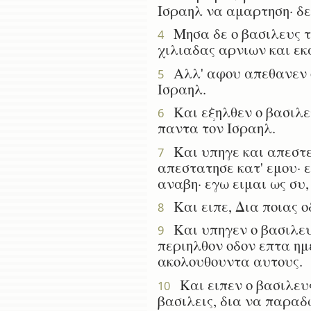
Ισραηλ να αμαρτηση· δ
Μησα δε ο βασιλευς το
4
χιλιαδας αρνιων και εκ
Αλλ' αφου απεθανεν ο
5
Ισραηλ.
Και εξηλθεν ο βασιλευ
6
παντα τον Ισραηλ.
Και υπηγε και απεστε
7
απεστατησε κατ' εμου· 
αναβη· εγω ειμαι ως συ, 
Και ειπε, Δια ποιας ο
8
Και υπηγεν ο βασιλευς
9
περιηλθον οδον επτα ημ
ακολουθουντα αυτους.
Και ειπεν ο βασιλευς
10
βασιλεις, δια να παραδ