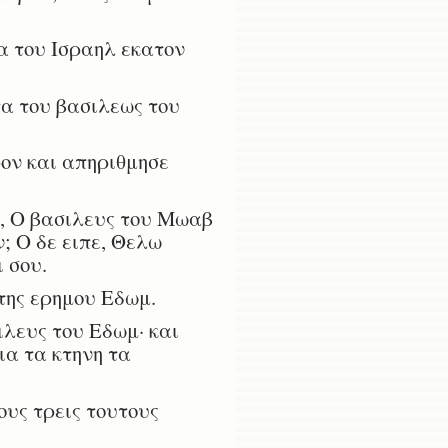
α του Ισραηλ εκατον
α του βασιλεως του
ρον και απηριθμησε
, Ο βασιλευς του Μωαβ
; Ο δε ειπε, Θελω
ι σου.
 της ερημου Εδωμ.
ιλευς του Εδωμ· και
ια τα κτηνη τα
ους τρεις τουτους