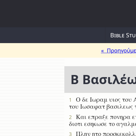
Bible Stu
« Προηγούμε
Β Βασιλέω
Ο δε Ιωραμ υιος του Α
1
του Ιωσαφατ βασιλεως τ
Και επραξε πονηρα ενω
2
διοτι εσηκωσε το αγαλμα
Πλην ητο προσκεκολλημ
3