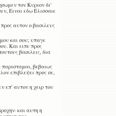
ησωμεν τον Κυριον δι'
πεν, Ειναι εδω Ελισσαιε
 προς αυτον ο βασιλευς
εμου και σου; υπαγε
ου. Και ειπε προς
τουτους βασιλεις, δια
υ παρισταμαι, βεβαιως
λον επιβλεψει προς σε,
 επ' αυτον η χειρ του
βροχην· και αυτη η
α κτηνη σας·