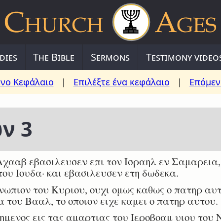
dies
The Bible
Sermons
Testimony video
νο Κεφάλαιο
|
Επιλέξτε ένα κεφάλαιο
|
Επόμεν
ν 3
χααβ εβασιλευσεν επι τον Ισραηλ εν Σαμαρεια, 
ου Ιουδα· και εβασιλευσεν ετη δωδεκα.
πιον του Κυριου, ουχι ομως καθως ο πατηρ αυτο
 του Βααλ, το οποιον ειχε καμει ο πατηρ αυτου.
ενος εις τας αμαρτιας του Ιεροβοαμ υιου του Ν