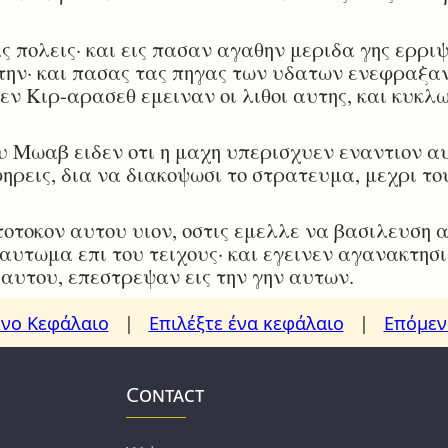
πολεις· και εις πασαν αγαθην μεριδα γης ερρι
την· και πασας τας πηγας των υδατων ενεφραξαν
εν Κιρ-αρασεθ εμειναν οι λιθοι αυτης, και κυκλ
 Μωαβ ειδεν οτι η μαχη υπερισχυεν εναντιον αυ
ηρεις, δια να διακοψωσι το στρατευμα, μεχρι τ
τοκον αυτου υιον, οστις εμελλε να βασιλευση αν
υτωμα επι του τειχους· και εγεινεν αγανακτησι
αυτου, επεστρεψαν εις την γην αυτων.
νο Κεφάλαιο
|
Επιλέξτε ένα κεφάλαιο
|
Επόμεν
Contact