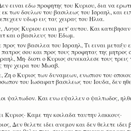
εν ειναι εδω προφητης του Κυριου, δια να ερωτ
 εκ των δουλων του βασιλεως του Ισραηλ, και ει
 επεχεεν υδωρ εις τας χειρας του Ηλια.
 Λογος Κυριου ειναι μετ' αυτου. Και κατεβησαν
ατ και ο βασιλευς του Εδωμ.
 προς τον βασιλεα του Ισραηλ, Τι ειναι μεταξυ 
 πατρος σου και προς τους προφητας της μητρος σ
ραηλ, Μη· διοτι ο Κυριος συνεκαλεσε τους τρεις 
ς την χειρα του Μωαβ.
, Ζη ο Κυριος των δυναμεων, ενωπιον του οποιο
οσωπον του Ιωσαφατ βασιλεως του Ιουδα, δεν ηθε
 ψαλτωδον. Και ενω εψαλλεν ο ψαλτωδος, ηλθεν
ι Κυριος· Καμε την κοιλαδα ταυτην λακκους·
ος, Δεν θελετε ιδει ανεμον και δεν θελετε ιδει 
ος, και θελει πιει, σεις και τα ποιμνια σας και τ