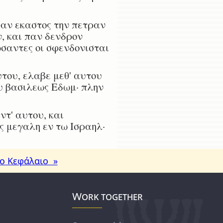
ψαν εκαστος την πετραν
, και παν δενδρον
ωσαντες οι σφενδονισται
του, ελαβε μεθ' αυτου
ου βασιλεως Εδωμ· πλην
τ' αυτου, και
ς μεγαλη εν τω Ισραηλ·
ο Κεφάλαιο »
Work together