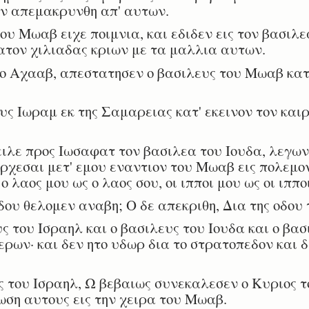
εν απεμακρυνθη απ' αυτων.
υ Μωαβ ειχε ποιμνια, και εδιδεν εις τον βασιλε
ατον χιλιαδας κριων με τα μαλλια αυτων.
 Αχααβ, απεστατησεν ο βασιλευς του Μωαβ κατ
ς Ιωραμ εκ της Σαμαρειας κατ' εκεινον τον και
ιλε προς Ιωσαφατ τον βασιλεα του Ιουδα, λεγων
ερχεσαι μετ' εμου εναντιον του Μωαβ εις πολεμον
ο λαος μου ως ο λαος σου, οι ιπποι μου ως οι ιππο
δου θελομεν αναβη; Ο δε απεκριθη, Δια της οδου
 του Ισραηλ και ο βασιλευς του Ιουδα και ο βασ
ερων· και δεν ητο υδωρ δια το στρατοπεδον και δ
 του Ισραηλ, Ω βεβαιως συνεκαλεσεν ο Κυριος τ
ωση αυτους εις την χειρα του Μωαβ.