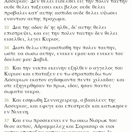
Ασσυριας· Δεν θελει εισελθει εις την πολιν ταυτην
ουδε θελει τοξευσει εκει βελος ουδε θελει
προβαλει κατ' αυτης ασπιδα ουδε θελει υψωσει
εναντιον αυτης προχωμα.
Δια της οδου δι' ης ηλθε, δι' αυτης θελει
33
επιστρεψει, και εις την πολιν ταυτην δεν θελει
εισελθει, λεγει Κυριος.
Διοτι θελω υπερασπισθη την πολιν ταυτην,
34
ωστε να σωσω αυτην, ενεκεν εμου και ενεκεν του
δουλου μου Δαβιδ.
Και την νυκτα εκεινην εξηλθεν ο αγγελος του
35
Κυριου και επαταξεν εν τω στρατοπεδω των
Ασσυριων εκατον ογδοηκοντα πεντε χιλιαδας· και
οτε εξηγερθησαν το πρωι, ιδου, ησαν παντες
σωματα νεκρα.
Και εσηκωθη Σενναχειρειμ, ο βασιλευς της
36
Ασσυριας, και εφυγε και επεστρεψε και κατωκησεν
εν Νινευη.
Και ενω προσεκυνει εν τω οικω Νισρωκ του
37
θεου αυτου, Αδραμμελεχ και Σαρασαρ οι υιοι
αυτου επαταξαν αυτον εν μαχαιρα. αυτοι δε