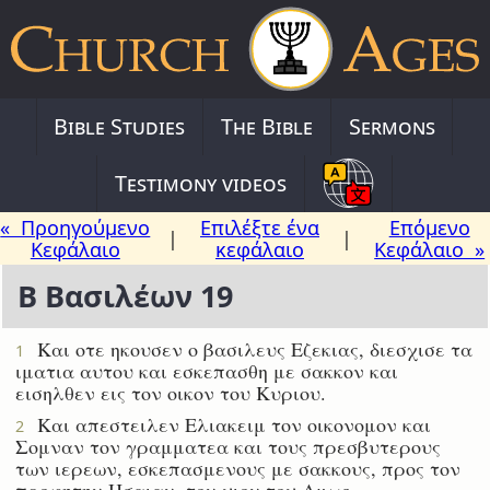
Bible Studies
The Bible
Sermons
Testimony videos
« Προηγούμενο
Επιλέξτε ένα
Επόμενο
|
|
Κεφάλαιο
κεφάλαιο
Κεφάλαιο »
Β Βασιλέων 19
Και οτε ηκουσεν ο βασιλευς Εζεκιας, διεσχισε τα
1
ιματια αυτου και εσκεπασθη με σακκον και
εισηλθεν εις τον οικον του Κυριου.
Και απεστειλεν Ελιακειμ τον οικονομον και
2
Σομναν τον γραμματεα και τους πρεσβυτερους
των ιερεων, εσκεπασμενους με σακκους, προς τον
προφητην Ησαιαν, τον υιον του Αμως.