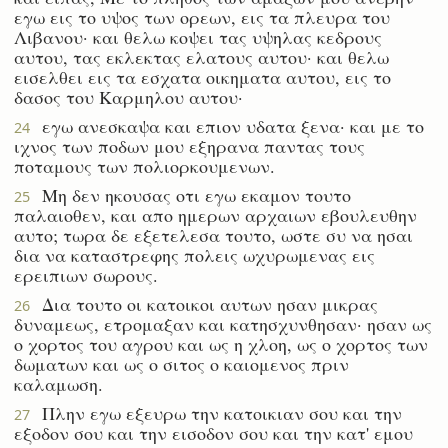
εγω εις το υψος των ορεων, εις τα πλευρα του
Λιβανου· και θελω κοψει τας υψηλας κεδρους
αυτου, τας εκλεκτας ελατους αυτου· και θελω
εισελθει εις τα εσχατα οικηματα αυτου, εις το
δασος του Καρμηλου αυτου·
εγω ανεσκαψα και επιον υδατα ξενα· και με το
24
ιχνος των ποδων μου εξηρανα παντας τους
ποταμους των πολιορκουμενων.
Μη δεν ηκουσας οτι εγω εκαμον τουτο
25
παλαιοθεν, και απο ημερων αρχαιων εβουλευθην
αυτο; τωρα δε εξετελεσα τουτο, ωστε συ να ησαι
δια να καταστρεφης πολεις ωχυρωμενας εις
ερειπιων σωρους.
Δια τουτο οι κατοικοι αυτων ησαν μικρας
26
δυναμεως, ετρομαξαν και κατησχυνθησαν· ησαν ως
ο χορτος του αγρου και ως η χλοη, ως ο χορτος των
δωματων και ως ο σιτος ο καιομενος πριν
καλαμωση.
Πλην εγω εξευρω την κατοικιαν σου και την
27
εξοδον σου και την εισοδον σου και την κατ' εμου