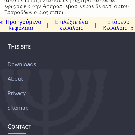
εφυγον εις γην Αραρατ· εβασιλευσε δε αντ' αυτου
Εσαραδδων ο υιος αυτου.
« Προηγούμενο
Επιλέξτε ένα
Επόμενο
|
|
Κεφάλαιο
κεφάλαιο
Κεφάλαιο »
This site
Downloads
About
Privacy
Sitemap
Contact