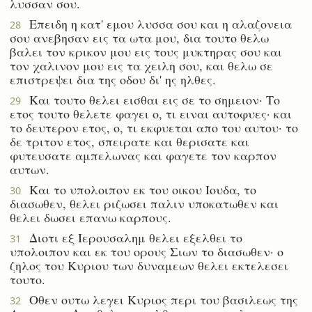
λυσσαν σου.
Επειδη η κατ' εμου λυσσα σου και η αλαζονεια
28
σου ανεβησαν εις τα ωτα μου, δια τουτο θελω
βαλει τον κρικον μου εις τους μυκτηρας σου και
τον χαλινον μου εις τα χειλη σου, και θελω σε
επιστρεψει δια της οδου δι' ης ηλθες.
Και τουτο θελει εισθαι εις σε το σημειον· Το
29
ετος τουτο θελετε φαγει ο, τι ειναι αυτοφυες· και
το δευτερον ετος, ο, τι εκφυεται απο του αυτου· το
δε τριτον ετος, σπειρατε και θερισατε και
φυτευσατε αμπελωνας και φαγετε τον καρπον
αυτων.
Και το υπολοιπον εκ του οικου Ιουδα, το
30
διασωθεν, θελει ριζωσει παλιν υποκατωθεν και
θελει δωσει επανω καρπους.
Διοτι εξ Ιερουσαλημ θελει εξελθει το
31
υπολοιπον και εκ του ορους Σιων το διασωθεν· ο
ζηλος του Κυριου των δυναμεων θελει εκτελεσει
τουτο.
Οθεν ουτω λεγει Κυριος περι του βασιλεως της
32