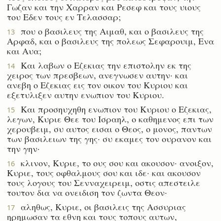
Γωζαν και την Χαρραν και Ρεσεφ και τους υιους
του Εδεν τους εν Τελασσαρ;
που ο βασιλευς της Αιμαθ, και ο βασιλευς της
13
Αρφαδ, και ο βασιλευς της πολεως Σεφαρουιμ, Ενα
και Αυα;
Και λαβων ο Εζεκιας την επιστολην εκ της
14
χειρος των πρεσβεων, ανεγνωσεν αυτην· και
ανεβη ο Εζεκιας εις τον οικον του Κυριου και
εξετυλιξεν αυτην ενωπιον του Κυριου.
Και προσηυχηθη ενωπιον του Κυριου ο Εζεκιας,
15
λεγων, Κυριε Θεε του Ισραηλ, ο καθημενος επι των
χερουβειμ, συ αυτος εισαι ο Θεος, ο μονος, παντων
των βασιλειων της γης· συ εκαμες τον ουρανον και
την γην·
κλινον, Κυριε, το ους σου και ακουσον· ανοιξον,
16
Κυριε, τους οφθαλμους σου και ιδε· και ακουσον
τους λογους του Σενναχειρειμ, οστις απεστειλε
τουτον δια να ονειδιση τον ζωντα Θεον·
αληθως, Κυριε, οι βασιλεις της Ασσυριας
17
ηρημωσαν τα εθνη και τους τοπους αυτων,