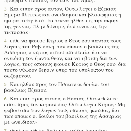
Και ειπον προς αυτον, Ουτω λεγει ο Εζεκιας·
3
Ημερα θλιψεως και ονειδισμου και βλασφημιας η
ημερα αυτη· διοτι τα τεκνα ηλθον εις την ακμην
της γεννας, πλην δυναμις δεν ειναι εις την
τικτουσαν·
ειθε να ηκουσε Κυριος ο Θεος σου παντας τους
4
λογους του Ραβ-σακη, τον οποιον ο βασιλευς της
Ασσυριας ο κυριος αυτου απεστειλε δια να
ονειδιση τον ζωντα θεον, και να υβριση δια των
λογων, τους οποιους ηκουσε Κυριος ο Θεος σου· δια
τουτο υψωσον δεησιν υπερ του υπολοιπου του
σωζομενου.
Και ηλθον προς τον Ησαιαν οι δουλοι του
5
βασιλεως Εζεκιου.
Και ειπε προς αυτους ο Ησαιας, Ουτω θελετε
6
ειπει προς τον κυριον σας· Ουτω λεγει Κυριος· Μη
φοβου απο των λογων τους οποιους ηκουσας, δια
των οποιων οι δουλοι του βασιλεως της Ασσυριας
με ωνειδισαν·
ιδου, εγω θελω βαλει εις αυτον τοιουτον
7