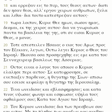
και ερριψαν εις το πυρ, τους θεους αυτων· διοτι
18
δεν ησαν θεοι, αλλ' εργον χειρων ανθρωπων, ξυλα
και λιθοι· δια τουτο κατεστρεψαν αυτους·
τωρα λοιπον, Κυριε Θεε ημων, σωσον ημας,
19
δεομαι, εκ της χειρος αυτου· δια να γνωρισωσι
παντα τα βασιλεια της γης, οτι συ εισαι Κυριος ο
Θεος, ο μονος.
Τοτε απεστειλεν Ησαιας ο υιος του Αμως προς
20
τον Εζεκιαν, λεγων, Ουτω λεγει Κυριος ο Θεος του
Ισραηλ· Ηκουσα οσα προσηυχηθης εις εμε κατα του
Σενναχειρειμ βασιλεως της Ασσυριας.
Ουτος ειναι ο λογος τον οποιον ο Κυριος
21
ελαλησε περι αυτου· Σε κατεφρονησε, σε
ενεπαιξεν παρθενος, η θυγατηρ της Σιων· οπισω
σου εσεισε κεφαλην η θυγατηρ της Ιερουσαλημ.
Τινα ωνειδισας και εβλασφημησας; και κατα
22
τινος υψωσας φωνην και εσηκωσας υψηλα τους
οφθαλμους σου; Κατα του Αγιου του Ισραηλ.
Τον Κυριον ωνειδισας δια των πρεσβεων σου
23
και ειπας, Με το πληθος των αμαξων μου ανεβην