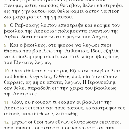
πνευμα, ωστε, ακουσας θορυβον, θελει επιστρεψει
εις την γην αυτου· και θελω καμει αυτον να πεση
δια μαχαιρας εν τη γη αυτου.
Ο Ραβ-σακης λοιπον επεστρεψε και ευρηκε τον
8
βασιλεα της Ασσυριας πολεμουντα εναντιον της
Λιβνα· διοτι ηκουσεν οτι εφυγεν απο Λαχεις.
Και ο βασιλευς, οτε ηκουσε να λεγωσι περι
9
Θιρακα του βασιλεως της Αιθιοπιας, Ιδου, εξηλθε
να σε πολεμηση, απεστειλε παλιν πρεσβεις προς
τον Εζεκιαν, λεγων,
Ουτω θελετε ειπει προς Εζεκιαν, τον βασιλεα
10
του Ιουδα, λεγοντες, Ο Θεος σου, επι τον οποιον
θαρρεις, ας μη σε απατα, λεγων, Η Ιερουσαλημ
δεν θελει παραδοθη εις την χειρα του βασιλεως
της Ασσυριας·
ιδου, συ ηκουσας τι εκαμον οι βασιλεις της
11
Ασσυριας εις παντας τους τοπους, καταστρεφοντες
αυτους· και συ θελεις λυτρωθη;
μηπως οι θεοι των εθνων ελυτρωσαν εκεινους,
12
τους οποιους οι πατερες μου κατεστρεψαν, την