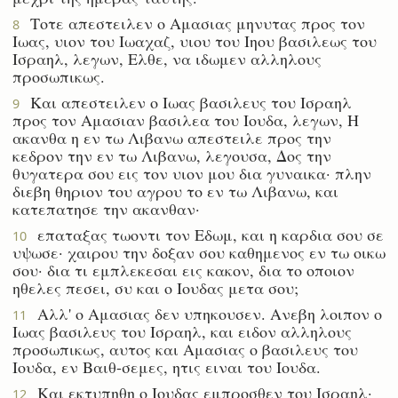
Τοτε απεστειλεν ο Αμασιας μηνυτας προς τον
8
Ιωας, υιον του Ιωαχαζ, υιου του Ιηου βασιλεως του
Ισραηλ, λεγων, Ελθε, να ιδωμεν αλληλους
προσωπικως.
Και απεστειλεν ο Ιωας βασιλευς του Ισραηλ
9
προς τον Αμασιαν βασιλεα του Ιουδα, λεγων, Η
ακανθα η εν τω Λιβανω απεστειλε προς την
κεδρον την εν τω Λιβανω, λεγουσα, Δος την
θυγατερα σου εις τον υιον μου δια γυναικα· πλην
διεβη θηριον του αγρου το εν τω Λιβανω, και
κατεπατησε την ακανθαν·
επαταξας τωοντι τον Εδωμ, και η καρδια σου σε
10
υψωσε· χαιρου την δοξαν σου καθημενος εν τω οικω
σου· δια τι εμπλεκεσαι εις κακον, δια το οποιον
ηθελες πεσει, συ και ο Ιουδας μετα σου;
Αλλ' ο Αμασιας δεν υπηκουσεν. Ανεβη λοιπον ο
11
Ιωας βασιλευς του Ισραηλ, και ειδον αλληλους
προσωπικως, αυτος και Αμασιας ο βασιλευς του
Ιουδα, εν Βαιθ-σεμες, ητις ειναι του Ιουδα.
Και εκτυπηθη ο Ιουδας εμπροσθεν του Ισραηλ·
12