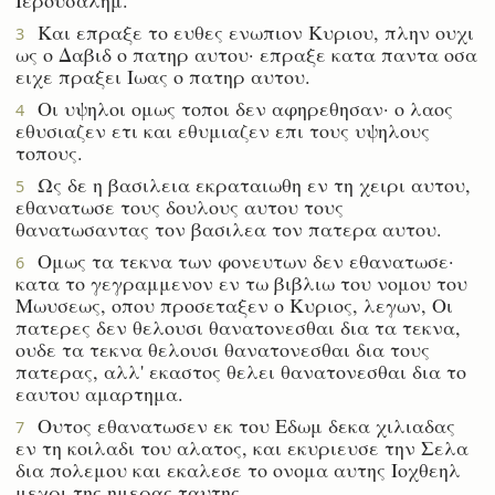
Και επραξε το ευθες ενωπιον Κυριου, πλην ουχι
3
ως ο Δαβιδ ο πατηρ αυτου· επραξε κατα παντα οσα
ειχε πραξει Ιωας ο πατηρ αυτου.
Οι υψηλοι ομως τοποι δεν αφηρεθησαν· ο λαος
4
εθυσιαζεν ετι και εθυμιαζεν επι τους υψηλους
τοπους.
Ως δε η βασιλεια εκραταιωθη εν τη χειρι αυτου,
5
εθανατωσε τους δουλους αυτου τους
θανατωσαντας τον βασιλεα τον πατερα αυτου.
Ομως τα τεκνα των φονευτων δεν εθανατωσε·
6
κατα το γεγραμμενον εν τω βιβλιω του νομου του
Μωυσεως, οπου προσεταξεν ο Κυριος, λεγων, Οι
πατερες δεν θελουσι θανατονεσθαι δια τα τεκνα,
ουδε τα τεκνα θελουσι θανατονεσθαι δια τους
πατερας, αλλ' εκαστος θελει θανατονεσθαι δια το
εαυτου αμαρτημα.
Ουτος εθανατωσεν εκ του Εδωμ δεκα χιλιαδας
7
εν τη κοιλαδι του αλατος, και εκυριευσε την Σελα
δια πολεμου και εκαλεσε το ονομα αυτης Ιοχθεηλ
μεχρι της ημερας ταυτης.