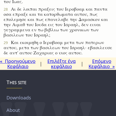
του Ιωας.
Αι δε λοιπαι πραξεις του Ιεροβοαμ και παντα
28
οσα επραξε και τα κατορθωματα αυτου, πως
επολεμησε και πως επανελαβε την Δαμασκον και
την Αιμαθ του Ιουδα εις τον Ισραηλ, δεν ειναι
γεγραμμενα εν τω βιβλιω των χρονικων των
βασιλεων του Ισραηλ;
Και εκοιμηθη ο Ιεροβοαμ μετα των πατερων
29
αυτου, μετα των βασιλεων του Ισραηλ· εβασιλευσε
δε αντ' αυτου Ζαχαριας ο υιος αυτου.
« Προηγούμενο
Επιλέξτε ένα
Επόμενο
|
|
Κεφάλαιο
κεφάλαιο
Κεφάλαιο »
This site
Downloads
About