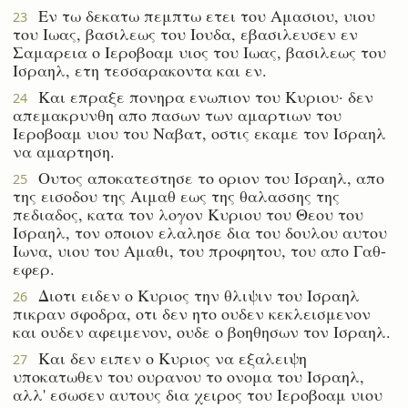
Εν τω δεκατω πεμπτω ετει του Αμασιου, υιου
23
του Ιωας, βασιλεως του Ιουδα, εβασιλευσεν εν
Σαμαρεια ο Ιεροβοαμ υιος του Ιωας, βασιλεως του
Ισραηλ, ετη τεσσαρακοντα και εν.
Και επραξε πονηρα ενωπιον του Κυριου· δεν
24
απεμακρυνθη απο πασων των αμαρτιων του
Ιεροβοαμ υιου του Ναβατ, οστις εκαμε τον Ισραηλ
να αμαρτηση.
Ουτος αποκατεστησε το οριον του Ισραηλ, απο
25
της εισοδου της Αιμαθ εως της θαλασσης της
πεδιαδος, κατα τον λογον Κυριου του Θεου του
Ισραηλ, τον οποιον ελαλησε δια του δουλου αυτου
Ιωνα, υιου του Αμαθι, του προφητου, του απο Γαθ-
εφερ.
Διοτι ειδεν ο Κυριος την θλιψιν του Ισραηλ
26
πικραν σφοδρα, οτι δεν ητο ουδεν κεκλεισμενον
και ουδεν αφειμενον, ουδε ο βοηθησων τον Ισραηλ.
Και δεν ειπεν ο Κυριος να εξαλειψη
27
υποκατωθεν του ουρανου το ονομα του Ισραηλ,
αλλ' εσωσεν αυτους δια χειρος του Ιεροβοαμ υιου