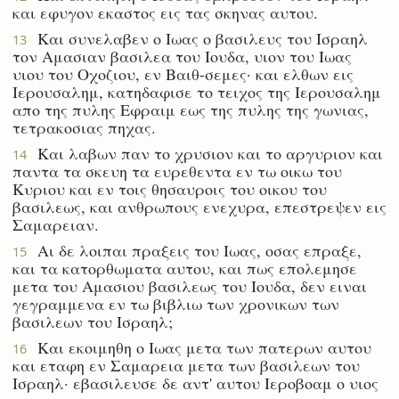
και εφυγον εκαστος εις τας σκηνας αυτου.
Και συνελαβεν ο Ιωας ο βασιλευς του Ισραηλ
13
τον Αμασιαν βασιλεα του Ιουδα, υιον του Ιωας
υιου του Οχοζιου, εν Βαιθ-σεμες· και ελθων εις
Ιερουσαλημ, κατηδαφισε το τειχος της Ιερουσαλημ
απο της πυλης Εφραιμ εως της πυλης της γωνιας,
τετρακοσιας πηχας.
Και λαβων παν το χρυσιον και το αργυριον και
14
παντα τα σκευη τα ευρεθεντα εν τω οικω του
Κυριου και εν τοις θησαυροις του οικου του
βασιλεως, και ανθρωπους ενεχυρα, επεστρεψεν εις
Σαμαρειαν.
Αι δε λοιπαι πραξεις του Ιωας, οσας επραξε,
15
και τα κατορθωματα αυτου, και πως επολεμησε
μετα του Αμασιου βασιλεως του Ιουδα, δεν ειναι
γεγραμμενα εν τω βιβλιω των χρονικων των
βασιλεων του Ισραηλ;
Και εκοιμηθη ο Ιωας μετα των πατερων αυτου
16
και εταφη εν Σαμαρεια μετα των βασιλεων του
Ισραηλ· εβασιλευσε δε αντ' αυτου Ιεροβοαμ ο υιος