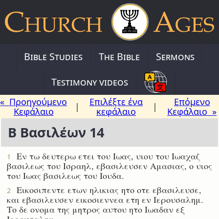
Bible Studies
The Bible
Sermons
Testimony videos
« Προηγούμενο
Επιλέξτε ένα
Επόμενο
|
|
Κεφάλαιο
κεφάλαιο
Κεφάλαιο »
Β Βασιλέων 14
Εν τω δευτερω ετει του Ιωας, υιου του Ιωαχαζ
1
βασιλεως του Ισραηλ, εβασιλευσεν Αμασιας, ο υιος
του Ιωας βασιλεως του Ιουδα.
Εικοσιπεντε ετων ηλικιας ητο οτε εβασιλευσε,
2
και εβασιλευσεν εικοσιεννεα ετη εν Ιερουσαλημ.
Το δε ονομα της μητρος αυτου ητο Ιωαδαν εξ
Ιερουσαλημ.