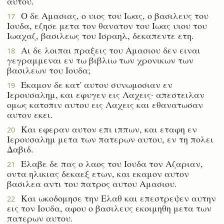
αυτου.
Ο δε Αμασιας, ο υιος του Ιωας, ο βασιλευς του
17
Ιουδα, εζησε μετα τον θανατον του Ιωας υιου του
Ιωαχαζ, βασιλεως του Ισραηλ, δεκαπεντε ετη.
Αι δε λοιπαι πραξεις του Αμασιου δεν ειναι
18
γεγραμμεναι εν τω βιβλιω των χρονικων των
βασιλεων του Ιουδα;
Εκαμον δε κατ' αυτου συνωμοσιαν εν
19
Ιερουσαλημ, και εφυγεν εις Λαχεις· απεστειλαν
ομως κατοπιν αυτου εις Λαχεις και εθανατωσαν
αυτον εκει.
Και εφεραν αυτον επι ιππων, και εταφη εν
20
Ιερουσαλημ μετα των πατερων αυτου, εν τη πολει
Δαβιδ.
Ελαβε δε πας ο λαος του Ιουδα τον Αζαριαν,
21
οντα ηλικιας δεκαεξ ετων, και εκαμον αυτον
βασιλεα αντι του πατρος αυτου Αμασιου.
Και ωκοδομησε την Ελαθ και επεστρεψεν αυτην
22
εις τον Ιουδα, αφου ο βασιλευς εκοιμηθη μετα των
πατερων αυτου.