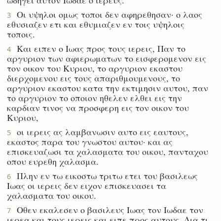
Οι υψηλοι ομως τοποι δεν αφηρεθησαν· ο λαος
3
εθυσιαζεν ετι και εθυμιαζεν εν τοις υψηλοις
τοποις.
Και ειπεν ο Ιωας προς τους ιερεις, Παν το
4
αργυριον των αφιερωματων το εισφερομενον εις
τον οικον του Κυριου, το αργυριον εκαστου
διερχομενου εις τους απαριθμουμενους, το
αργυριον εκαστου κατα την εκτιμησιν αυτου, παν
το αργυριον το οποιον ηθελεν ελθει εις την
καρδιαν τινος να προσφερη εις τον οικον του
Κυριου,
οι ιερεις ας λαμβανωσιν αυτο εις εαυτους,
5
εκαστος παρα του γνωστου αυτου· και ας
επισκευαζωσι τα χαλασματα του οικου, πανταχου
οπου ευρεθη χαλασμα.
Πλην εν τω εικοστω τριτω ετει του βασιλεως
6
Ιωας οι ιερεις δεν ειχον επισκευασει τα
χαλασματα του οικου.
Οθεν εκαλεσεν ο βασιλευς Ιωας τον Ιωδαε τον
7
ιερεα και τους ιερεις και ειπε προς αυτους, Δια τι