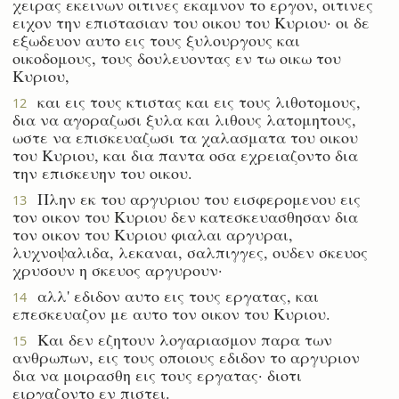
χειρας εκεινων οιτινες εκαμνον το εργον, οιτινες
ειχον την επιστασιαν του οικου του Κυριου· οι δε
εξωδευον αυτο εις τους ξυλουργους και
οικοδομους, τους δουλευοντας εν τω οικω του
Κυριου,
και εις τους κτιστας και εις τους λιθοτομους,
12
δια να αγοραζωσι ξυλα και λιθους λατομητους,
ωστε να επισκευαζωσι τα χαλασματα του οικου
του Κυριου, και δια παντα οσα εχρειαζοντο δια
την επισκευην του οικου.
Πλην εκ του αργυριου του εισφερομενου εις
13
τον οικον του Κυριου δεν κατεσκευασθησαν δια
τον οικον του Κυριου φιαλαι αργυραι,
λυχνοψαλιδα, λεκαναι, σαλπιγγες, ουδεν σκευος
χρυσουν η σκευος αργυρουν·
αλλ' εδιδον αυτο εις τους εργατας, και
14
επεσκευαζον με αυτο τον οικον του Κυριου.
Και δεν εζητουν λογαριασμον παρα των
15
ανθρωπων, εις τους οποιους εδιδον το αργυριον
δια να μοιρασθη εις τους εργατας· διοτι
ειργαζοντο εν πιστει.