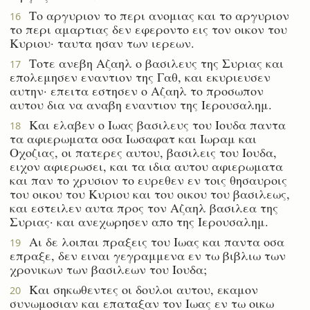
Το αργυριον το περι ανομιας και το αργυριον
16
το περι αμαρτιας δεν εφεροντο εις τον οικον του
Κυριου· ταυτα ησαν των ιερεων.
Τοτε ανεβη Αζαηλ ο βασιλευς της Συριας και
17
επολεμησεν εναντιον της Γαθ, και εκυριευσεν
αυτην· επειτα εστησεν ο Αζαηλ το προσωπον
αυτου δια να αναβη εναντιον της Ιερουσαλημ.
Και ελαβεν ο Ιωας βασιλευς του Ιουδα παντα
18
τα αφιερωματα οσα Ιωσαφατ και Ιωραμ και
Οχοζιας, οι πατερες αυτου, βασιλεις του Ιουδα,
ειχον αφιερωσει, και τα ιδια αυτου αφιερωματα
και παν το χρυσιον το ευρεθεν εν τοις θησαυροις
του οικου του Κυριου και του οικου του βασιλεως,
και εστειλεν αυτα προς τον Αζαηλ βασιλεα της
Συριας· και ανεχωρησεν απο της Ιερουσαλημ.
Αι δε λοιπαι πραξεις του Ιωας και παντα οσα
19
επραξε, δεν ειναι γεγραμμενα εν τω βιβλιω των
χρονικων των βασιλεων του Ιουδα;
Και σηκωθεντες οι δουλοι αυτου, εκαμον
20
συνωμοσιαν και επαταξαν τον Ιωας εν τω οικω