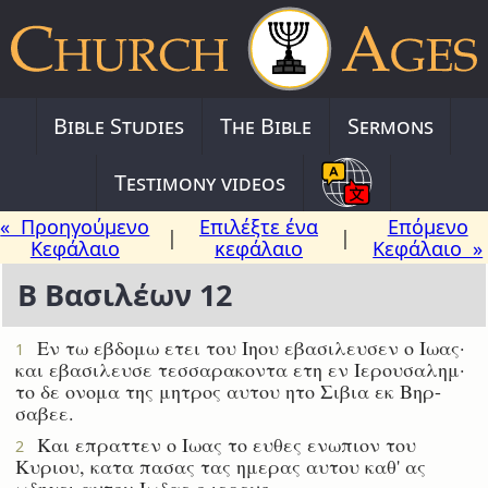
Bible Studies
The Bible
Sermons
Testimony videos
« Προηγούμενο
Επιλέξτε ένα
Επόμενο
|
|
Κεφάλαιο
κεφάλαιο
Κεφάλαιο »
Β Βασιλέων 12
Εν τω εβδομω ετει του Ιηου εβασιλευσεν ο Ιωας·
1
και εβασιλευσε τεσσαρακοντα ετη εν Ιερουσαλημ·
το δε ονομα της μητρος αυτου ητο Σιβια εκ Βηρ-
σαβεε.
Και επραττεν ο Ιωας το ευθες ενωπιον του
2
Κυριου, κατα πασας τας ημερας αυτου καθ' ας
ωδηγει αυτον Ιωδαε ο ιερευς.