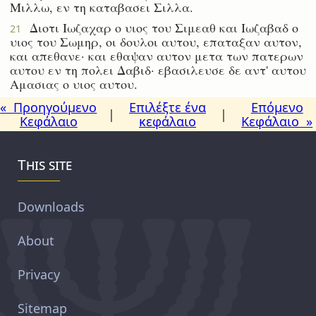
Μιλλω, εν τη καταβασει Σιλλα.
Διοτι Ιωζαχαρ ο υιος του Σιμεαθ και Ιωζαβαδ ο
21
υιος του Σωμηρ, οι δουλοι αυτου, επαταξαν αυτον,
και απεθανε· και εθαψαν αυτον μετα των πατερων
αυτου εν τη πολει Δαβιδ· εβασιλευσε δε αντ' αυτου
Αμασιας ο υιος αυτου.
« Προηγούμενο
Επιλέξτε ένα
Επόμενο
|
|
Κεφάλαιο
κεφάλαιο
Κεφάλαιο »
This site
Downloads
About
Privacy
Sitemap