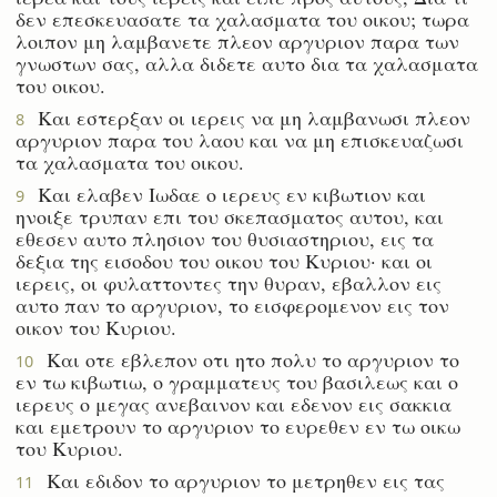
δεν επεσκευασατε τα χαλασματα του οικου; τωρα
λοιπον μη λαμβανετε πλεον αργυριον παρα των
γνωστων σας, αλλα διδετε αυτο δια τα χαλασματα
του οικου.
Και εστερξαν οι ιερεις να μη λαμβανωσι πλεον
8
αργυριον παρα του λαου και να μη επισκευαζωσι
τα χαλασματα του οικου.
Και ελαβεν Ιωδαε ο ιερευς εν κιβωτιον και
9
ηνοιξε τρυπαν επι του σκεπασματος αυτου, και
εθεσεν αυτο πλησιον του θυσιαστηριου, εις τα
δεξια της εισοδου του οικου του Κυριου· και οι
ιερεις, οι φυλαττοντες την θυραν, εβαλλον εις
αυτο παν το αργυριον, το εισφερομενον εις τον
οικον του Κυριου.
Και οτε εβλεπον οτι ητο πολυ το αργυριον το
10
εν τω κιβωτιω, ο γραμματευς του βασιλεως και ο
ιερευς ο μεγας ανεβαινον και εδενον εις σακκια
και εμετρουν το αργυριον το ευρεθεν εν τω οικω
του Κυριου.
Και εδιδον το αργυριον το μετρηθεν εις τας
11