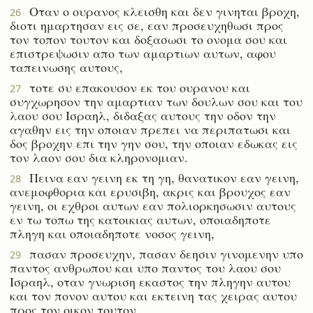
Οταν ο ουρανος κλεισθη και δεν γινηται βροχη,
26
διοτι ημαρτησαν εις σε, εαν προσευχηθωσι προς
τον τοπον τουτον και δοξασωσι το ονομα σου και
επιστρεψωσιν απο των αμαρτιων αυτων, αφου
ταπεινωσης αυτους,
τοτε συ επακουσον εκ του ουρανου και
27
συγχωρησον την αμαρτιαν των δουλων σου και του
λαου σου Ισραηλ, διδαξας αυτους την οδον την
αγαθην εις την οποιαν πρεπει να περιπατωσι και
δος βροχην επι την γην σου, την οποιαν εδωκας εις
τον λαον σου δια κληρονομιαν.
Πεινα εαν γεινη εκ τη γη, θανατικον εαν γεινη,
28
ανεμοφθορια και ερυσιβη, ακρις και βρουχος εαν
γεινη, οι εχθροι αυτων εαν πολιορκησωσιν αυτους
εν τω τοπω της κατοικιας αυτων, οποιαδηποτε
πληγη και οποιαδηποτε νοσος γεινη,
πασαν προσευχην, πασαν δεησιν γινομενην υπο
29
παντος ανθρωπου και υπο παντος του λαου σου
Ισραηλ, οταν γνωριση εκαστος την πληγην αυτου
και τον πονον αυτου και εκτεινη τας χειρας αυτου
προς τον οικον τουτον,