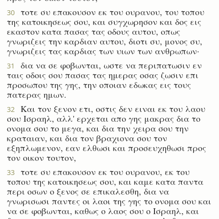
τοτε συ επακουσον εκ του ουρανου, του τοπου
30
της κατοικησεως σου, και συγχωρησον και δος εις
εκαστον κατα πασας τας οδους αυτου, οπως
γνωριζεις την καρδιαν αυτου, διοτι συ, μονος συ,
γνωριζεις τας καρδιας των υιων των ανθρωπων·
δια να σε φοβωνται, ωστε να περιπατωσιν εν
31
ταις οδοις σου πασας τας ημερας οσας ζωσιν επι
προσωπου της γης, την οποιαν εδωκας εις τους
πατερας ημων.
Και τον ξενον ετι, οστις δεν ειναι εκ του λαου
32
σου Ισραηλ, αλλ' ερχεται απο γης μακρας δια το
ονομα σου το μεγα, και δια την χειρα σου την
κραταιαν, και δια τον βραχιονα σου τον
εξηπλωμενον, εαν ελθωσι και προσευχηθωσι προς
τον οικον τουτον,
τοτε συ επακουσον εκ του ουρανου, εκ του
33
τοπου της κατοικησεως σου, και καμε κατα παντα
περι οσων ο ξενος σε επικαλεσθη, δια να
γνωρισωσι παντες οι λαοι της γης το ονομα σου και
να σε φοβωνται, καθως ο λαος σου ο Ισραηλ, και