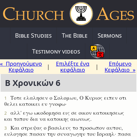
Bible Studies
The Bible
Sermons
Testimony videos
« Προηγούμενο
Επιλέξτε ένα
Επόμενο
|
|
Κεφάλαιο
κεφάλαιο
Κεφάλαιο »
Β Χρονικών 6
Τοτε ελαλησεν ο Σολομων, Ο Κυριος ειπεν οτι
1
θελει κατοικει εν γνοφω·
αλλ' εγω ωκοδομησα εις σε οικον κατοικησεως
2
και τοπον δια να κατοικης αιωνιως.
Και στρεψας ο βασιλευς το προσωπον αυτου,
3
ευλογησε πασαν την συναγωγην του Ισραηλ· πασα