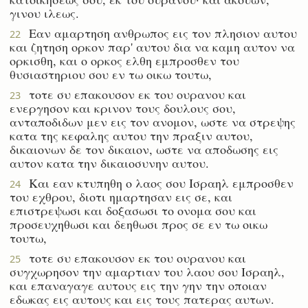
γινου ιλεως.
Εαν αμαρτηση ανθρωπος εις τον πλησιον αυτου
22
και ζητηση ορκον παρ' αυτου δια να καμη αυτον να
ορκισθη, και ο ορκος ελθη εμπροσθεν του
θυσιαστηριου σου εν τω οικω τουτω,
τοτε συ επακουσον εκ του ουρανου και
23
ενεργησον και κρινον τους δουλους σου,
ανταποδιδων μεν εις τον ανομον, ωστε να στρεψης
κατα της κεφαλης αυτου την πραξιν αυτου,
δικαιονων δε τον δικαιον, ωστε να αποδωσης εις
αυτον κατα την δικαιοσυνην αυτου.
Και εαν κτυπηθη ο λαος σου Ισραηλ εμπροσθεν
24
του εχθρου, διοτι ημαρτησαν εις σε, και
επιστρεψωσι και δοξασωσι το ονομα σου και
προσευχηθωσι και δεηθωσι προς σε εν τω οικω
τουτω,
τοτε συ επακουσον εκ του ουρανου και
25
συγχωρησον την αμαρτιαν του λαου σου Ισραηλ,
και επαναγαγε αυτους εις την γην την οποιαν
εδωκας εις αυτους και εις τους πατερας αυτων.