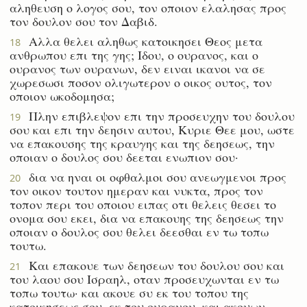
αληθευση ο λογος σου, τον οποιον ελαλησας προς
τον δουλον σου τον Δαβιδ.
Αλλα θελει αληθως κατοικησει Θεος μετα
18
ανθρωπου επι της γης; Ιδου, ο ουρανος, και ο
ουρανος των ουρανων, δεν ειναι ικανοι να σε
χωρεσωσι ποσον ολιγωτερον ο οικος ουτος, τον
οποιον ωκοδομησα;
Πλην επιβλεψον επι την προσευχην του δουλου
19
σου και επι την δεησιν αυτου, Κυριε Θεε μου, ωστε
να επακουσης της κραυγης και της δεησεως, την
οποιαν ο δουλος σου δεεται ενωπιον σου·
δια να ηναι οι οφθαλμοι σου ανεωγμενοι προς
20
τον οικον τουτον ημεραν και νυκτα, προς τον
τοπον περι του οποιου ειπας οτι θελεις θεσει το
ονομα σου εκει, δια να επακουης της δεησεως την
οποιαν ο δουλος σου θελει δεεσθαι εν τω τοπω
τουτω.
Και επακουε των δεησεων του δουλου σου και
21
του λαου σου Ισραηλ, οταν προσευχωνται εν τω
τοπω τουτω· και ακουε συ εκ του τοπου της
κατοικησεως σου, εκ του ουρανου· και ακουων,