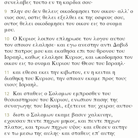
συνελαβες τουτο εν τη καρδια σου·
πλην συ δεν θελεις οικοδομησει τον οικον· αλλ' ο
9
υιος σου, οστις θελει εξελθει εκ της οσφυος σου,
ουτος θελει οικοδομησει τον οικον εις το ονομα
μου.
Ο Κυριος λοιπον επληρωσε τον λογον αυτου
10
τον οποιον ελαλησε· και εγω ανεστην αντι Δαβιδ
του πατρος μου και εκαθησα επι του θρονου του
Ισραηλ, καθως ελαλησε Κυριος, και ωκοδομησα τον
οικον εις το ονομα Κυριου του Θεου του Ισραηλ·
και εθεσα εκει την κιβωτον, εν η κειται η
11
διαθηκη του Κυριου, την οποιαν εκαμε προς τους
υιους Ισραηλ.
Και σταθεις ο Σολομων εμπροσθεν του
12
θυσιαστηριου του Κυριου, ενωπιον πασης της
συναγωγης του Ισραηλ, εξετεινε τας χειρας αυτου·
διοτι ο Σολομων εκαμε βασιν χαλκινην,
13
εχουσαν πεντε πηχων μηκος, και πεντε πηχων
πλατος, και τριων πηχων υψος· και εθεσεν αυτην
εν τω μεσω της αυλης· και σταθεις επ' αυτης