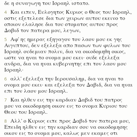
δε η συναγωγη του Ισραηλ ιστατο.
Και ειπεν, Ευλογητος Κυριος ο Θεος του Ισραηλ,
4
οστις εξετελεσε δια των χειρων αυτου εκεινο το
οποιον ελαλησε δια του στοματος αυτου προς
Δαβιδ τον πατερα μου, λεγων,
Αφ' ης ημερας εξηγαγον τον λαον μου εκ γης
5
Αιγυπτου, δεν εξελεξα απο πασων των φυλων του
Ισραηλ ουδεμιαν πολιν, δια να οικοδομηθη οικος,
ωστε να ηναι το ονομα μου εκει· ουδε εξελεξα
ανδρα, δια να ηναι κυβερνητης επι τον λαον μου
Ισραηλ·
αλλ' εξελεξα την Ιερουσαλημ, δια να ηναι το
6
ονομα μου εκει· και εξελεξα τον Δαβιδ, δια να ηναι
επι τον λαον μου Ισραηλ.
Και ηλθεν εις την καρδιαν Δαβιδ του πατρος
7
μου να οικοδομηση οικον εις το ονομα Κυριου του
Θεου του Ισραηλ.
Αλλ' ο Κυριος ειπε προς Δαβιδ τον πατερα μου,
8
Επειδη ηλθεν εις την καρδιαν σου να οικοδομησης
οικον εις το ονομα μου, καλως μεν εκαμες οτι