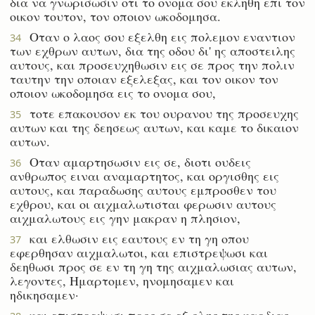
δια να γνωρισωσιν οτι το ονομα σου εκληθη επι τον
οικον τουτον, τον οποιον ωκοδομησα.
Οταν ο λαος σου εξελθη εις πολεμον εναντιον
34
των εχθρων αυτων, δια της οδου δι' ης αποστειλης
αυτους, και προσευχηθωσιν εις σε προς την πολιν
ταυτην την οποιαν εξελεξας, και τον οικον τον
οποιον ωκοδομησα εις το ονομα σου,
τοτε επακουσον εκ του ουρανου της προσευχης
35
αυτων και της δεησεως αυτων, και καμε το δικαιον
αυτων.
Οταν αμαρτησωσιν εις σε, διοτι ουδεις
36
ανθρωπος ειναι αναμαρτητος, και οργισθης εις
αυτους, και παραδωσης αυτους εμπροσθεν του
εχθρου, και οι αιχμαλωτισται φερωσιν αυτους
αιχμαλωτους εις γην μακραν η πλησιον,
και ελθωσιν εις εαυτους εν τη γη οπου
37
εφερθησαν αιχμαλωτοι, και επιστρεψωσι και
δεηθωσι προς σε εν τη γη της αιχμαλωσιας αυτων,
λεγοντες, Ημαρτομεν, ηνομησαμεν και
ηδικησαμεν·
και επιστρεψωσι προς σε εξ ολης της καρδιας