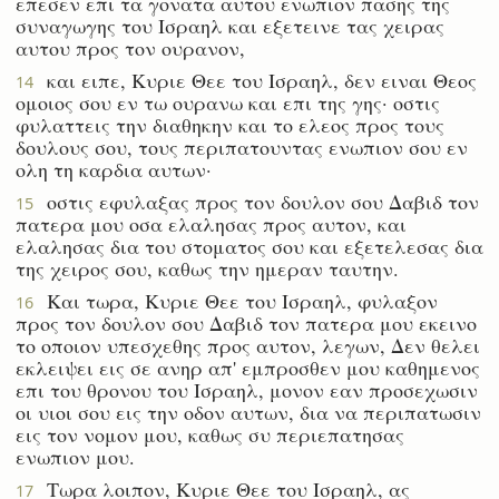
επεσεν επι τα γονατα αυτου ενωπιον πασης της
συναγωγης του Ισραηλ και εξετεινε τας χειρας
αυτου προς τον ουρανον,
και ειπε, Κυριε Θεε του Ισραηλ, δεν ειναι Θεος
14
ομοιος σου εν τω ουρανω και επι της γης· οστις
φυλαττεις την διαθηκην και το ελεος προς τους
δουλους σου, τους περιπατουντας ενωπιον σου εν
ολη τη καρδια αυτων·
οστις εφυλαξας προς τον δουλον σου Δαβιδ τον
15
πατερα μου οσα ελαλησας προς αυτον, και
ελαλησας δια του στοματος σου και εξετελεσας δια
της χειρος σου, καθως την ημεραν ταυτην.
Και τωρα, Κυριε Θεε του Ισραηλ, φυλαξον
16
προς τον δουλον σου Δαβιδ τον πατερα μου εκεινο
το οποιον υπεσχεθης προς αυτον, λεγων, Δεν θελει
εκλειψει εις σε ανηρ απ' εμπροσθεν μου καθημενος
επι του θρονου του Ισραηλ, μονον εαν προσεχωσιν
οι υιοι σου εις την οδον αυτων, δια να περιπατωσιν
εις τον νομον μου, καθως συ περιεπατησας
ενωπιον μου.
Τωρα λοιπον, Κυριε Θεε του Ισραηλ, ας
17