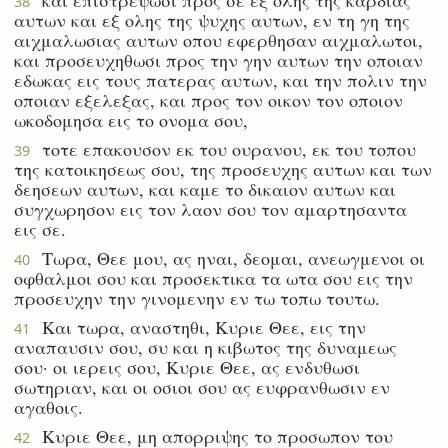
38
αυτων και εξ ολης της ψυχης αυτων, εν τη γη της
αιχμαλωσιας αυτων οπου εφερθησαν αιχμαλωτοι,
και προσευχηθωσι προς την γην αυτων την οποιαν
εδωκας εις τους πατερας αυτων, και την πολιν την
οποιαν εξελεξας, και προς τον οικον τον οποιον
ωκοδομησα εις το ονομα σου,
τοτε επακουσον εκ του ουρανου, εκ του τοπου
39
της κατοικησεως σου, της προσευχης αυτων και των
δεησεων αυτων, και καμε το δικαιον αυτων και
συγχωρησον εις τον λαον σου τον αμαρτησαντα
εις σε.
Τωρα, Θεε μου, ας ηναι, δεομαι, ανεωγμενοι οι
40
οφθαλμοι σου και προσεκτικα τα ωτα σου εις την
προσευχην την γινομενην εν τω τοπω τουτω.
Και τωρα, αναστηθι, Κυριε Θεε, εις την
41
αναπαυσιν σου, συ και η κιβωτος της δυναμεως
σου· οι ιερεις σου, Κυριε Θεε, ας ενδυθωσι
σωτηριαν, και οι οσιοι σου ας ευφρανθωσιν εν
αγαθοις.
Κυριε Θεε, μη απορριψης το προσωπον του
42