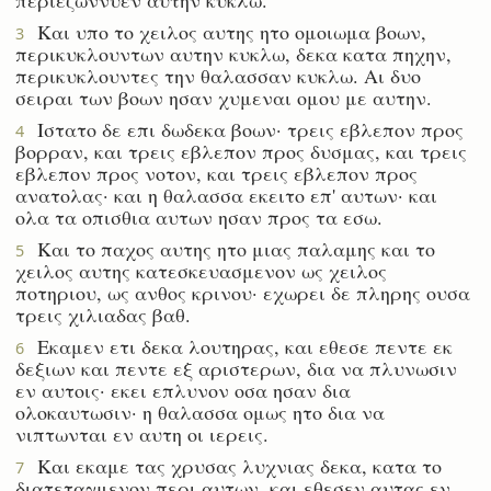
Και υπο το χειλος αυτης ητο ομοιωμα βοων,
3
περικυκλουντων αυτην κυκλω, δεκα κατα πηχην,
περικυκλουντες την θαλασσαν κυκλω. Αι δυο
σειραι των βοων ησαν χυμεναι ομου με αυτην.
Ιστατο δε επι δωδεκα βοων· τρεις εβλεπον προς
4
βορραν, και τρεις εβλεπον προς δυσμας, και τρεις
εβλεπον προς νοτον, και τρεις εβλεπον προς
ανατολας· και η θαλασσα εκειτο επ' αυτων· και
ολα τα οπισθια αυτων ησαν προς τα εσω.
Και το παχος αυτης ητο μιας παλαμης και το
5
χειλος αυτης κατεσκευασμενον ως χειλος
ποτηριου, ως ανθος κρινου· εχωρει δε πληρης ουσα
τρεις χιλιαδας βαθ.
Εκαμεν ετι δεκα λουτηρας, και εθεσε πεντε εκ
6
δεξιων και πεντε εξ αριστερων, δια να πλυνωσιν
εν αυτοις· εκει επλυνον οσα ησαν δια
ολοκαυτωσιν· η θαλασσα ομως ητο δια να
νιπτωνται εν αυτη οι ιερεις.
Και εκαμε τας χρυσας λυχνιας δεκα, κατα το
7
διατεταγμενον περι αυτων, και εθεσεν αυτας εν