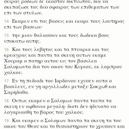
σειρας ροδιων δι' εκαστον δικτυωτον, δια να
σκεπαζωσι τας δυο σφαιρας των επιθεματων των
επι των στυλων.
Εκαμεν ετι τας βασεις και εκαμε τους λουτηρας
14
επι των βασεων·
την μιαν θαλασσαν και τους δωδεκα βοας
15
υποκατω αυτης.
Και τους λεβητας και τα πτυαρια και τας
16
κρεαγρας και παντα τα σκευη αυτων εκαμε
Χουραμ ο πατηρ αυτου εις τον βασιλεα
Σολομωντα δια τον οικον του Κυριου, εκ λαμπρου
χαλκου.
Εν τη πεδιαδι του Ιορδανου εχυσεν αυτα ο
17
βασιλευς, εν γη αργιλλωδει μεταξυ Σοκχωθ και
Σαρηδαθα.
Ουτως εκαμεν ο Σολομων παντα ταυτα τα
18
σκευη εν αφθονια μεγαλη· διοτι δεν ηδυνατο να
λογαριασθη το βαρος του χαλκου.
Και εκαμεν ο Σολομων παντα τα σκευη τα του
19
οικου του Θεου και το θυσιαστηριον το χρυσουν και