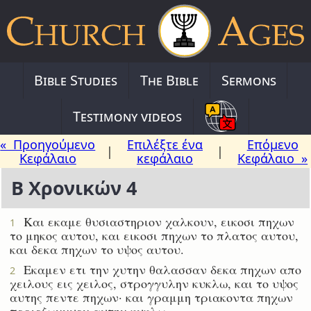
Bible Studies
The Bible
Sermons
Testimony videos
« Προηγούμενο
Επιλέξτε ένα
Επόμενο
|
|
Κεφάλαιο
κεφάλαιο
Κεφάλαιο »
Β Χρονικών 4
Και εκαμε θυσιαστηριον χαλκουν, εικοσι πηχων
1
το μηκος αυτου, και εικοσι πηχων το πλατος αυτου,
και δεκα πηχων το υψος αυτου.
Εκαμεν ετι την χυτην θαλασσαν δεκα πηχων απο
2
χειλους εις χειλος, στρογγυλην κυκλω, και το υψος
αυτης πεντε πηχων· και γραμμη τριακοντα πηχων
περιεζωννυεν αυτην κυκλω.