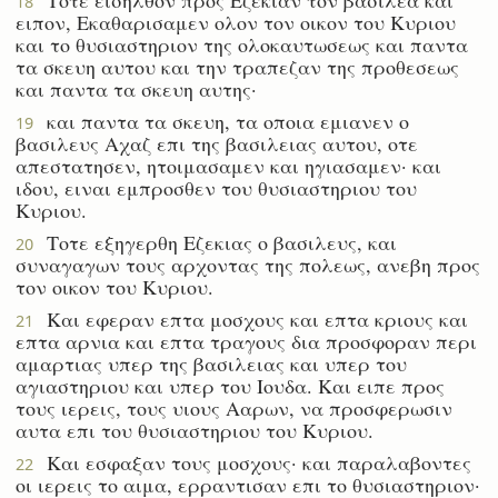
18
ειπον, Εκαθαρισαμεν ολον τον οικον του Κυριου
και το θυσιαστηριον της ολοκαυτωσεως και παντα
τα σκευη αυτου και την τραπεζαν της προθεσεως
και παντα τα σκευη αυτης·
και παντα τα σκευη, τα οποια εμιανεν ο
19
βασιλευς Αχαζ επι της βασιλειας αυτου, οτε
απεστατησεν, ητοιμασαμεν και ηγιασαμεν· και
ιδου, ειναι εμπροσθεν του θυσιαστηριου του
Κυριου.
Τοτε εξηγερθη Εζεκιας ο βασιλευς, και
20
συναγαγων τους αρχοντας της πολεως, ανεβη προς
τον οικον του Κυριου.
Και εφεραν επτα μοσχους και επτα κριους και
21
επτα αρνια και επτα τραγους δια προσφοραν περι
αμαρτιας υπερ της βασιλειας και υπερ του
αγιαστηριου και υπερ του Ιουδα. Και ειπε προς
τους ιερεις, τους υιους Ααρων, να προσφερωσιν
αυτα επι του θυσιαστηριου του Κυριου.
Και εσφαξαν τους μοσχους· και παραλαβοντες
22
οι ιερεις το αιμα, ερραντισαν επι το θυσιαστηριον·