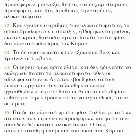
προσεφερεν η συναξις θυσιας και ευχαριστηριους
προσφορας, και πας προθυμος την καρδιαν,
ολοκαυτωματα.
Και εγεινεν ο αριθμος των ολοκαυτωματων, τα
32
οποια προσεφερεν η συναξις, εβδομηκοντα μοσχοι,
εκατον κριοι, διακοσια αρνια· παντα ταυτα ησαν
δια ολοκαυτωσιν προς τον Κυριον.
Τα δε αφιερωματα ησαν εξακοσιοι βοες και
33
τρισχιλια προβατα.
Οι ιερεις ομως ησαν ολιγοι και δεν ηδυναντο να
34
εκδερωσι παντα τα ολοκαυτωματα· οθεν οι
αδελφοι αυτων οι Λευιται εβοηθησαν αυτους,
εωσου η εργασια συνετελεσθη και εωσου
ηγιασθησαν οι ιερεις· διοτι οι Λευιται εσταθησαν
ευθυτεροι την καρδιαν εις το να αγιασθωσι, παρα
οι ιερεις.
Ετι δε τα ολοκαυτωματα ησαν πολλα, μετα των
35
στεατων των ειρηνικων προσφορων, και μετα των
σπονδων δι' εκαστον ολοκαυτωμα. Ουτως
αποκατεσταθη η υπηρεσια του οικου του Κυριου.