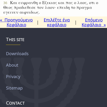
Και ευφρανθη ο Εζεκιας και πας ο λαος, οτι ο
36
Θεος προδιεθεσε τον λαον· επειδη το πραγμα
εγεινεν αιφνιδιως.
« Προηγούμενο
Επιλέξτε ένα
Επόμενο
|
|
Κεφάλαιο
κεφάλαιο
Κεφάλαιο »
This site
Downloads
About
Privacy
Sitemap
Contact