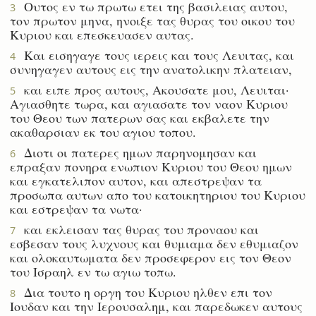
Ουτος εν τω πρωτω ετει της βασιλειας αυτου,
3
τον πρωτον μηνα, ηνοιξε τας θυρας του οικου του
Κυριου και επεσκευασεν αυτας.
Και εισηγαγε τους ιερεις και τους Λευιτας, και
4
συνηγαγεν αυτους εις την ανατολικην πλατειαν,
και ειπε προς αυτους, Ακουσατε μου, Λευιται·
5
Αγιασθητε τωρα, και αγιασατε τον ναον Κυριου
του Θεου των πατερων σας και εκβαλετε την
ακαθαρσιαν εκ του αγιου τοπου.
Διοτι οι πατερες ημων παρηνομησαν και
6
επραξαν πονηρα ενωπιον Κυριου του Θεου ημων
και εγκατελιπον αυτον, και απεστρεψαν τα
προσωπα αυτων απο του κατοικητηριου του Κυριου
και εστρεψαν τα νωτα·
και εκλεισαν τας θυρας του προναου και
7
εσβεσαν τους λυχνους και θυμιαμα δεν εθυμιαζον
και ολοκαυτωματα δεν προσεφερον εις τον Θεον
του Ισραηλ εν τω αγιω τοπω.
Δια τουτο η οργη του Κυριου ηλθεν επι τον
8
Ιουδαν και την Ιερουσαλημ, και παρεδωκεν αυτους