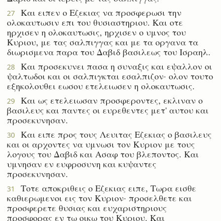
Και ειπεν ο Εζεκιας να προσφερωσι την
27
ολοκαυτωσιν επι του θυσιαστηριου. Και οτε
ηρχισεν η ολοκαυτωσις, ηρχισεν ο υμνος του
Κυριου, με τας σαλπιγγας και με τα οργανα τα
διωρισμενα παρα του Δαβιδ βασιλεως του Ισραηλ.
Και προσεκυνει πασα η συναξις και εψαλλον οι
28
ψαλτωδοι και οι σαλπιγκται εσαλπιζον· ολον τουτο
εξηκολουθει εωσου ετελειωσεν η ολοκαυτωσις.
Και ως ετελειωσαν προσφεροντες, εκλιναν ο
29
βασιλευς και παντες οι ευρεθεντες μετ' αυτου και
προσεκυνησαν.
Και ειπε προς τους Λευιτας Εζεκιας ο βασιλευς
30
και οι αρχοντες να υμνωσι τον Κυριον με τους
λογους του Δαβιδ και Ασαφ του βλεποντος. Και
υμνησαν εν ευφροσυνη και κυψαντες
προσεκυνησαν.
Τοτε αποκριθεις ο Εζεκιας ειπε, Τωρα εισθε
31
καθιερωμενοι εις τον Κυριον· προσελθετε και
προσφερετε θυσιας και ευχαριστηριους
προσφορας εν τω οικω του Κυριου. Και