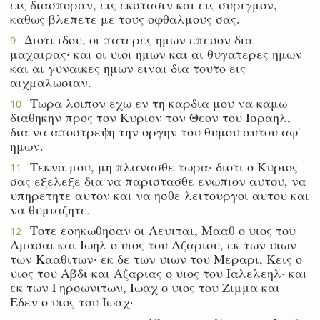
εις διασποραν, εις εκστασιν και εις συριγμον,
καθως βλεπετε με τους οφθαλμους σας.
Διοτι ιδου, οι πατερες ημων επεσον δια
9
μαχαιρας· και οι υιοι ημων και αι θυγατερες ημων
και αι γυναικες ημων ειναι δια τουτο εις
αιχμαλωσιαν.
Τωρα λοιπον εχω εν τη καρδια μου να καμω
10
διαθηκην προς τον Κυριον τον Θεον του Ισραηλ,
δια να αποστρεψη την οργην του θυμου αυτου αφ'
ημων.
Τεκνα μου, μη πλανασθε τωρα· διοτι ο Κυριος
11
σας εξελεξε δια να παριστασθε ενωπιον αυτου, να
υπηρετητε αυτον και να ησθε λειτουργοι αυτου και
να θυμιαζητε.
Τοτε εσηκωθησαν οι Λευιται, Μααθ ο υιος του
12
Αμασαι και Ιωηλ ο υιος του Αζαριου, εκ των υιων
των Κααθιτων· εκ δε των υιων του Μεραρι, Κεις ο
υιος του Αβδι και Αζαριας ο υιος του Ιαλελεηλ· και
εκ των Γηρσωνιτων, Ιωαχ ο υιος του Ζιμμα και
Εδεν ο υιος του Ιωαχ·