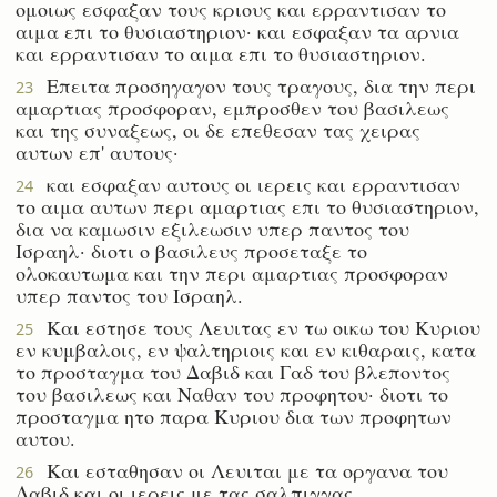
ομοιως εσφαξαν τους κριους και ερραντισαν το
αιμα επι το θυσιαστηριον· και εσφαξαν τα αρνια
και ερραντισαν το αιμα επι το θυσιαστηριον.
Επειτα προσηγαγον τους τραγους, δια την περι
23
αμαρτιας προσφοραν, εμπροσθεν του βασιλεως
και της συναξεως, οι δε επεθεσαν τας χειρας
αυτων επ' αυτους·
και εσφαξαν αυτους οι ιερεις και ερραντισαν
24
το αιμα αυτων περι αμαρτιας επι το θυσιαστηριον,
δια να καμωσιν εξιλεωσιν υπερ παντος του
Ισραηλ· διοτι ο βασιλευς προσεταξε το
ολοκαυτωμα και την περι αμαρτιας προσφοραν
υπερ παντος του Ισραηλ.
Και εστησε τους Λευιτας εν τω οικω του Κυριου
25
εν κυμβαλοις, εν ψαλτηριοις και εν κιθαραις, κατα
το προσταγμα του Δαβιδ και Γαδ του βλεποντος
του βασιλεως και Ναθαν του προφητου· διοτι το
προσταγμα ητο παρα Κυριου δια των προφητων
αυτου.
Και εσταθησαν οι Λευιται με τα οργανα του
26
Δαβιδ και οι ιερεις με τας σαλπιγγας.