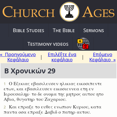
Bible Studies
The Bible
Sermons
Testimony videos
« Προηγούμενο
Επιλέξτε ένα
Επόμενο
|
|
Κεφάλαιο
κεφάλαιο
Κεφάλαιο »
Β Χρονικών 29
Ο Εζεκιας εβασιλευσεν ηλικιας εικοσιπεντε
1
ετων, και εβασιλευσεν εικοσιεννεα ετη εν
Ιερουσαλημ· το δε ονομα της μητρος αυτου ητο
Αβια, θυγατηρ του Ζαχαριου.
Και επραξε το ευθες ενωπιον Κυριου, κατα
2
παντα οσα επραξε Δαβιδ ο πατηρ αυτου.