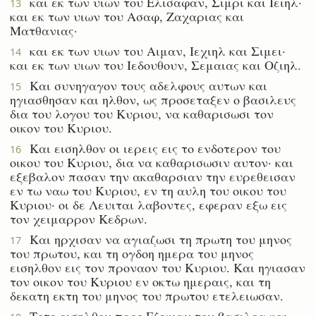
και εκ των υιων του Ελισαφαν, Σιμρι και Ιειηλ·
13
και εκ των υιων του Ασαφ, Ζαχαριας και
Ματθανιας·
και εκ των υιων του Αιμαν, Ιεχιηλ και Σιμει·
14
και εκ των υιων του Ιεδουθουν, Σεμαιας και Οζιηλ.
Και συνηγαγον τους αδελφους αυτων και
15
ηγιασθησαν και ηλθον, ως προσεταξεν ο βασιλευς
δια του λογου του Κυριου, να καθαρισωσι τον
οικον του Κυριου.
Και εισηλθον οι ιερεις εις το ενδοτερον του
16
οικου του Κυριου, δια να καθαρισωσιν αυτον· και
εξεβαλον πασαν την ακαθαρσιαν την ευρεθεισαν
εν τω ναω του Κυριου, εν τη αυλη του οικου του
Κυριου· οι δε Λευιται λαβοντες, εφεραν εξω εις
τον χειμαρρον Κεδρων.
Και ηρχισαν να αγιαζωσι τη πρωτη του μηνος
17
του πρωτου, και τη ογδοη ημερα του μηνος
εισηλθον εις τον προναον του Κυριου. Και ηγιασαν
τον οικον του Κυριου εν οκτω ημεραις, και τη
δεκατη εκτη του μηνος του πρωτου ετελειωσαν.
Τοτε εισηλθον προς Εζεκιαν τον βασιλεα και