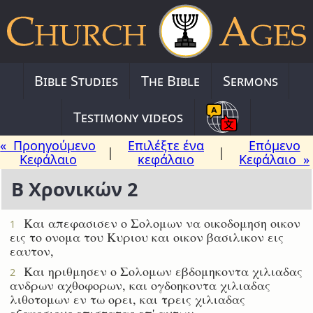
Bible Studies
The Bible
Sermons
Testimony videos
« Προηγούμενο
Επιλέξτε ένα
Επόμενο
|
|
Κεφάλαιο
κεφάλαιο
Κεφάλαιο »
Β Χρονικών 2
Και απεφασισεν ο Σολομων να οικοδομηση οικον
1
εις το ονομα του Κυριου και οικον βασιλικον εις
εαυτον,
Και ηριθμησεν ο Σολομων εβδομηκοντα χιλιαδας
2
ανδρων αχθοφορων, και ογδοηκοντα χιλιαδας
λιθοτομων εν τω ορει, και τρεις χιλιαδας
εξακοσιους επιστατας επ' αυτων.