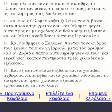
τωρα λοιπον τον σιτον και την κριθην, το
15
ελαιον και τον οινον, τα οποια ο κυριος μου ειπεν,
ας στειλη προς τους δουλους αυτου·
και ημεις θελομεν κοψει ξυλα εκ του Λιβανου,
16
κατα πασαν την χρειαν σου, και θελομεν φερει
αυτα προς σε με σχεδιας δια θαλασσης εις Ιοππην·
και συ θελεις αναβιβασει αυτα εις Ιερουσαλημ.
Και ηριθμησεν ο Σολομων παντας τους ανδρας
17
τους ξενους τους εν γη Ισραηλ, μετα τον αριθμον
καθ' ον Δαβιδ ο πατηρ αυτου ηριθμησεν αυτους· και
ευρεθησαν εκατον πεντηκοντα τρεις χιλιαδες και
εξακοσιοι.
Και εξ αυτων εκαμεν εβδομηκοντα χιλιαδας
18
αχθοφορων, και ογδοηκοντα χιλιαδας λιθοτομων εν
τω ορει, και τρεις χιλιαδας εξακοσιους
εργοδιωκτας επι τον λαον.
« Προηγούμενο
Επιλέξτε ένα
Επόμενο
|
|
Κεφάλαιο
κεφάλαιο
Κεφάλαιο »