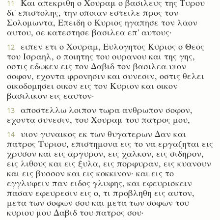
Και απεκριθη ο Χουραμ ο βασιλευς της Τυρου
11
δι' επιστολης, την οποιαν εστειλε προς τον
Σολομωντα, Επειδη ο Κυριος ηγαπησε τον λαον
αυτου, σε κατεστησε βασιλεα επ' αυτους·
ειπεν ετι ο Χουραμ, Ευλογητος Κυριος ο Θεος
12
του Ισραηλ, ο ποιητης του ουρανου και της γης,
οστις εδωκεν εις τον Δαβιδ τον βασιλεα υιον
σοφον, εχοντα φρονησιν και συνεσιν, οστις θελει
οικοδομησει οικον εις τον Κυριον και οικον
βασιλικον εις εαυτον·
αποστελλω λοιπον τωρα ανθρωπον σοφον,
13
εχοντα συνεσιν, του Χουραμ του πατρος μου,
υιον γυναικος εκ των θυγατερων Δαν και
14
πατρος Τυριου, επιστημονα εις το να εργαζηται εις
χρυσον και εις αργυρον, εις χαλκον, εις σιδηρον,
εις λιθους και εις ξυλα, εις πορφυραν, εις κυανουν
και εις βυσσον και εις κοκκινον· και εις το
εγγλυφειν παν ειδος γλυφης, και εφευρισκειν
πασαν εφευρεσιν εις ο, τι προβληθη εις αυτον,
μετα των σοφων σου και μετα των σοφων του
κυριου μου Δαβιδ του πατρος σου·