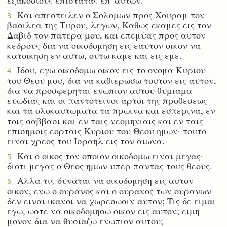
Και απεστειλεν ο Σολομων προς Χουραμ τον
3
βασιλεα της Τυρου, λεγων, Καθως εκαμες εις τον
Δαβιδ τον πατερα μου, και επεμψας προς αυτον
κεδρους δια να οικοδομηση εις εαυτον οικον να
κατοικηση εν αυτω, ουτω καμε και εις εμε.
Ιδου, εγω οικοδομω οικον εις το ονομα Κυριου
4
του Θεου μου, δια να καθιερωσω τουτον εις αυτον,
δια να προσφερηται ενωπιον αυτου θυμιαμα
ευωδιας και οι παντοτεινοι αρτοι της προθεσεως
και τα ολοκαυτωματα τα πρωινα και εσπερινα, εν
τοις σαββασι και εν ταις νεομηνιαις και εν ταις
επισημοις εορταις Κυριου του Θεου ημων· τουτο
ειναι χρεος του Ισραηλ εις τον αιωνα.
Και ο οικος τον οποιον οικοδομω ειναι μεγας·
5
διοτι μεγας ο Θεος ημων υπερ παντας τους θεους.
Αλλα τις δυναται να οικοδομηση εις αυτον
6
οικον, ενω ο ουρανος και ο ουρανος των ουρανων
δεν ειναι ικανοι να χωρεσωσιν αυτον; Τις δε ειμαι
εγω, ωστε να οικοδομησω οικον εις αυτον; ειμη
μονον δια να θυσιαζω ενωπιον αυτου;