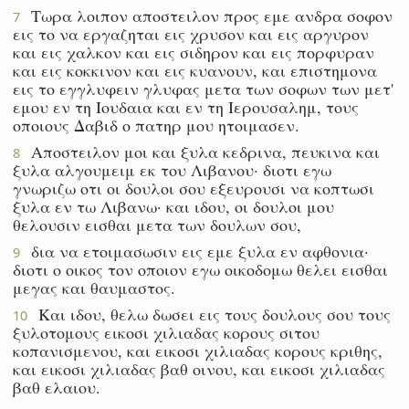
Τωρα λοιπον αποστειλον προς εμε ανδρα σοφον
7
εις το να εργαζηται εις χρυσον και εις αργυρον
και εις χαλκον και εις σιδηρον και εις πορφυραν
και εις κοκκινον και εις κυανουν, και επιστημονα
εις το εγγλυφειν γλυφας μετα των σοφων των μετ'
εμου εν τη Ιουδαια και εν τη Ιερουσαλημ, τους
οποιους Δαβιδ ο πατηρ μου ητοιμασεν.
Αποστειλον μοι και ξυλα κεδρινα, πευκινα και
8
ξυλα αλγουμειμ εκ του Λιβανου· διοτι εγω
γνωριζω οτι οι δουλοι σου εξευρουσι να κοπτωσι
ξυλα εν τω Λιβανω· και ιδου, οι δουλοι μου
θελουσιν εισθαι μετα των δουλων σου,
δια να ετοιμασωσιν εις εμε ξυλα εν αφθονια·
9
διοτι ο οικος τον οποιον εγω οικοδομω θελει εισθαι
μεγας και θαυμαστος.
Και ιδου, θελω δωσει εις τους δουλους σου τους
10
ξυλοτομους εικοσι χιλιαδας κορους σιτου
κοπανισμενου, και εικοσι χιλιαδας κορους κριθης,
και εικοσι χιλιαδας βαθ οινου, και εικοσι χιλιαδας
βαθ ελαιου.