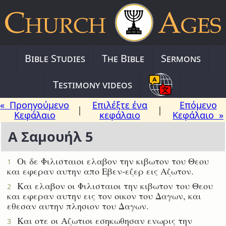
Bible Studies
The Bible
Sermons
Testimony videos
« Προηγούμενο
Επιλέξτε ένα
Επόμενο
|
|
Κεφάλαιο
κεφάλαιο
Κεφάλαιο »
Α Σαμουήλ 5
Οι δε Φιλισταιοι ελαβον την κιβωτον του Θεου
1
και εφεραν αυτην απο Εβεν-εζερ εις Αζωτον.
Και ελαβον οι Φιλισταιοι την κιβωτον του Θεου
2
και εφεραν αυτην εις τον οικον του Δαγων, και
εθεσαν αυτην πλησιον του Δαγων.
Και οτε οι Αζωτιοι εσηκωθησαν ενωρις την
3