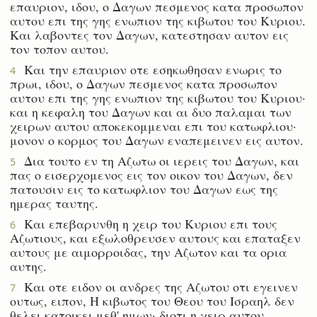
επαυριον, ιδου, ο Δαγων πεσμενος κατα προσωπον
αυτου επι της γης ενωπιον της κιβωτου του Κυριου.
Και λαβοντες τον Δαγων, κατεστησαν αυτον εις
τον τοπον αυτου.
Και την επαυριον οτε εσηκωθησαν ενωρις το
4
πρωι, ιδου, ο Δαγων πεσμενος κατα προσωπον
αυτου επι της γης ενωπιον της κιβωτου του Κυριου·
και η κεφαλη του Δαγων και αι δυο παλαμαι των
χειρων αυτου αποκεκομμεναι επι του κατωφλιου·
μονον ο κορμος του Δαγων εναπεμεινεν εις αυτον.
Δια τουτο εν τη Αζωτω οι ιερεις του Δαγων, και
5
πας ο εισερχομενος εις τον οικον του Δαγων, δεν
πατουσιν εις το κατωφλιον του Δαγων εως της
ημερας ταυτης.
Και επεβαρυνθη η χειρ του Κυριου επι τους
6
Αζωτιους, και εξωλοθρευσεν αυτους και επαταξεν
αυτους με αιμορροιδας, την Αζωτον και τα ορια
αυτης.
Και οτε ειδον οι ανδρες της Αζωτου οτι εγεινεν
7
ουτως, ειπον, Η κιβωτος του Θεου του Ισραηλ δεν
θελει κατοικει μεθ' ημων· διοτι η χειρ αυτου