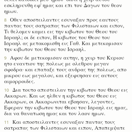
εσκληρυνθη εφ' ημας και επι τον Δαγων τον θεον
ημων.
Οθεν αποστειλαντες εσυναξαν προς εαυτους
8
παντας τους σατραπας των Φιλισταιων και ειπον,
Τι θελομεν καμει εις την κιβωτον του Θεου του
Ισραηλ; οι δε ειπον, Η κιβωτος του Θεου του
Ισραηλ ας μετακομισθη εις Γαθ. Και μετεκομισαν
την κιβωτον του Θεου του Ισραηλ.
Αφου δε μετεκομισαν αυτην, η χειρ του Κυριου
9
ητο εναντιον της πολεως με ολεθρον μεγαν
σφοδρα· και επαταξε τους ανδρας της πολεως, απο
μικρου εως μεγαλου, και εξεφυησαν εις αυτους
αιμορροιδες.
Δια τουτο απεστειλαν την κιβωτον του Θεου εις
10
Ακκαρων. Και ως ηλθεν η κιβωτος του Θεου εις
Ακκαρων, οι Ακκαρωνιται εβοησαν, λεγοντες,
Εφεραν την κιβωτον του Θεου του Ισραηλ εις ημας,
δια να θανατωση ημας και τον λαον ημων.
Και αποστειλαντες εσυναξαν παντας τους
11
σατραπας των Φιλισταιων και ειπον, Αποπεμψατε