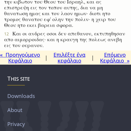
την κιβωτον του Θεου του Ισραηλ, και ας
επιστρεψη εις τον τοπον αυτης, δια να μη
θανατωση ημας και τον λαον ημων· διοτι ητο
τρομος θανατου εφ' ολην την πολιν· η χειρ του
Θεου ητο εκει βαρεια σφορα.
Και οι ανδρες οσοι δεν απεθανον, εκτυπηθησαν
12
απο αιμορροιδας· και η κραυγη της πολεως ανεβη
εις τον ουρανον.
« Προηγούμενο
Επιλέξτε ένα
Επόμενο
|
|
Κεφάλαιο
κεφάλαιο
Κεφάλαιο »
This site
Downloads
About
Privacy