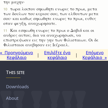
την μαχην·
τωρα λοιπον σηκωθητι ενωρις το πρωι, μετα
10
των δουλων του κυριου σου, των ελθοντων μετα
σου· και καθως σηκωθητε ενωρις το πρωι, ευθυς
οταν φεγξη, αναχωρησατε.
Και εσηκωθη ενωρις το πρωι ο Δαβιδ και οι
11
ανδρες αυτου, δια να αναχωρησωσι, να
επιστρεψωσιν εις την γην των Φιλισταιων. Οι δε
Φιλισταιοι ανεβησαν εις Ιεζραελ.
« Προηγούμενο
Επιλέξτε ένα
Επόμενο
|
|
Κεφάλαιο
κεφάλαιο
Κεφάλαιο »
This site
Downloads
About