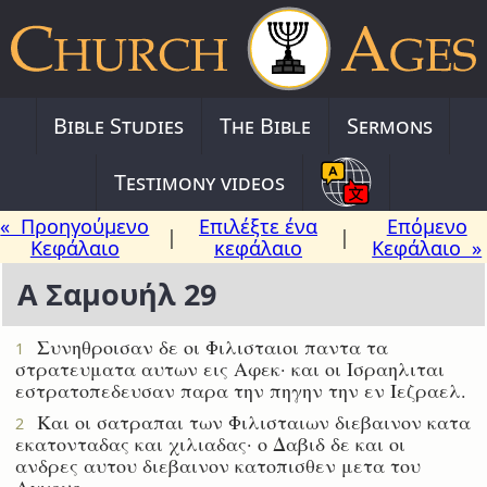
Bible Studies
The Bible
Sermons
Testimony videos
« Προηγούμενο
Επιλέξτε ένα
Επόμενο
|
|
Κεφάλαιο
κεφάλαιο
Κεφάλαιο »
Α Σαμουήλ 29
Συνηθροισαν δε οι Φιλισταιοι παντα τα
1
στρατευματα αυτων εις Αφεκ· και οι Ισραηλιται
εστρατοπεδευσαν παρα την πηγην την εν Ιεζραελ.
Και οι σατραπαι των Φιλισταιων διεβαινον κατα
2
εκατονταδας και χιλιαδας· ο Δαβιδ δε και οι
ανδρες αυτου διεβαινον κατοπισθεν μετα του
Αγχους.