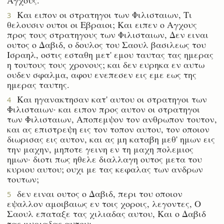
Και ειπον οι στρατηγοι των Φιλισταιων, Τι
3
θελουσιν ουτοι οι Εβραιοι; Και ειπεν ο Αγχους
προς τους στρατηγους των Φιλισταιων, Δεν ειναι
ουτος ο Δαβιδ, ο δουλος του Σαουλ βασιλεως του
Ισραηλ, οστις εσταθη μετ' εμου ταυτας τας ημερας
η τουτους τους χρονους; και δεν ευρηκα εν αυτω
ουδεν σφαλμα, αφου ενεπεσεν εις εμε εως της
ημερας ταυτης.
Και ηγανακτησαν κατ' αυτου οι στρατηγοι των
4
Φιλισταιων· και ειπον προς αυτον οι στρατηγοι
των Φιλισταιων, Αποπεμψον τον ανθρωπον τουτον,
και ας επιστρεψη εις τον τοπον αυτου, τον οποιον
διωρισας εις αυτον, και ας μη καταβη μεθ' ημων εις
την μαχην, μηποτε γεινη εν τη μαχη πολεμιος
ημων· διοτι πως ηθελε διαλλαγη ουτος μετα του
κυριου αυτου; ουχι με τας κεφαλας των ανδρων
τουτων;
δεν ειναι ουτος ο Δαβιδ, περι του οποιον
5
εψαλλον αμοιβαιως εν τοις χοροις, λεγοντες, Ο
Σαουλ επαταξε τας χιλιαδας αυτου, Και ο Δαβιδ
τας μυριαδας αυτου;