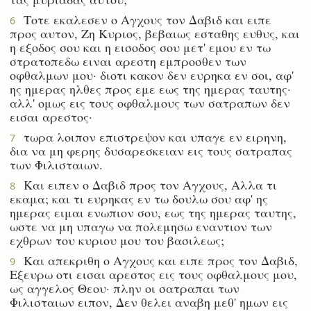
Τοτε εκαλεσεν ο Αγχους τον Δαβιδ και ειπε
6
προς αυτον, Ζη Κυριος, βεβαιως εσταθης ευθυς, και
η εξοδος σου και η εισοδος σου μετ' εμου εν τω
στρατοπεδω ειναι αρεστη εμπροσθεν των
οφθαλμων μου· διοτι κακον δεν ευρηκα εν σοι, αφ'
ης ημερας ηλθες προς εμε εως της ημερας ταυτης·
αλλ' ομως εις τους οφθαλμους των σατραπων δεν
εισαι αρεστος·
τωρα λοιπον επιστρεψον και υπαγε εν ειρηνη,
7
δια να μη φερης δυσαρεσκειαν εις τους σατραπας
των Φιλισταιων.
Και ειπεν ο Δαβιδ προς τον Αγχους, Αλλα τι
8
εκαμα; και τι ευρηκας εν τω δουλω σου αφ' ης
ημερας ειμαι ενωπιον σου, εως της ημερας ταυτης,
ωστε να μη υπαγω να πολεμησω εναντιον των
εχθρων του κυριου μου του βασιλεως;
Και απεκριθη ο Αγχους και ειπε προς τον Δαβιδ,
9
Εξευρω οτι εισαι αρεστος εις τους οφθαλμους μου,
ως αγγελος Θεου· πλην οι σατραπαι των
Φιλισταιων ειπον, Δεν θελει αναβη μεθ' ημων εις