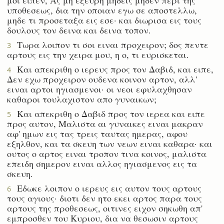
υποθεσεως, δια την οποιαν εγω σε αποστελλω,
μηδε τι προσεταξα εις εσε· και διωρισα εις τους
δουλους τον δεινα και δεινα τοπον.
Τωρα λοιπον τι σοι ειναι προχειρον; δος πεντε
3
αρτους εις την χειρα μου, η ο, τι ευρισκεται.
Και απεκριθη ο ιερευς προς τον Δαβιδ, και ειπε,
4
Δεν εχω προχειρον ουδενα κοινον αρτον, αλλ'
ειναι αρτοι ηγιασμενοι· οι νεοι εφυλαχθησαν
καθαροι τουλαχιστον απο γυναικων;
Και απεκριθη ο Δαβιδ προς τον ιερεα και ειπε
5
προς αυτον, Μαλιστα αι γυναικες ειναι μακραν
αφ' ημων εις τας τρεις ταυτας ημερας, αφου
εξηλθον, και τα σκευη των νεων ειναι καθαρα· και
ουτος ο αρτος ειναι τροπον τινα κοινος, μαλιστα
επειδη σημερον ειναι αλλος ηγιασμενος εις τα
σκευη.
Εδωκε λοιπον ο ιερευς εις αυτον τους αρτους
6
τους αγιους· διοτι δεν ητο εκει αρτος παρα τους
αρτους της προθεσεως, οιτινες ειχον σηκωθη απ'
εμπροσθεν του Κυριου, δια να θεσωσιν αρτους