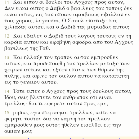
Και ειπον οι δουλοι του Αγχους προς αυτον,
11
Δεν ειναι ουτος ο Δαβιδ ο βασιλευς του τοπου; δεν
ειναι ουτος, εις τον οποιον αμοιβαιως εψαλλον εν
τοις χοροις, λεγουσαι, Ο Σαουλ επαταξε τας
χιλιαδας αυτου, και ο Δαβιδ τας μυριαδας αυτου;
Και εβαλεν ο Δαβιδ τους λογους τουτους εν τη
12
καρδια αυτου και εφοβηθη σφοδρα απο του Αγχους
βασιλεως της Γαθ.
Και ηλλαξε τον τροπον αυτου εμπροσθεν
13
αυτων, και προσεποιηθη τον τρελλον μεταξυ των
χειρων αυτων, και εξυεν επανω των θυρων της
πυλης, και αφινε τον σιελον αυτου να καταπιπτη
εις το γενειον αυτου.
Τοτε ειπεν ο Αγχους προς τους δουλους αυτου,
14
Ιδου, σεις βλεπετε τον ανθρωπον οτι ειναι
τρελλος· δια τι εφερετε αυτον προς εμε;
μηπως εγω στερουμαι τρελλων, ωστε να
15
φερητε τουτον δια να καμνη τον τρελλον
εμπροσθεν μου; ουτος ηθελεν εισελθει εις την
οικιαν μου;