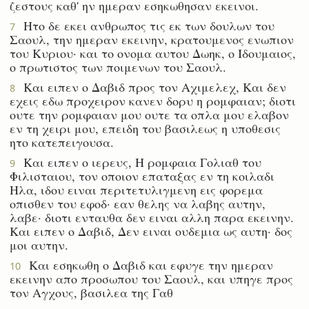
ζεστους καθ' ην ημεραν εσηκωθησαν εκεινοι.
Ητο δε εκει ανθρωπος τις εκ των δουλων του
7
Σαουλ, την ημεραν εκεινην, κρατουμενος ενωπιον
του Κυριου· και το ονομα αυτου Δωηκ, ο Ιδουμαιος,
ο πρωτιστος των ποιμενων του Σαουλ.
Και ειπεν ο Δαβιδ προς τον Αχιμελεχ, Και δεν
8
εχεις εδω προχειρον κανεν δορυ η ρομφαιαν; διοτι
ουτε την ρομφαιαν μου ουτε τα οπλα μου ελαβον
εν τη χειρι μου, επειδη του βασιλεως η υποθεσις
ητο κατεπειγουσα.
Και ειπεν ο ιερευς, Η ρομφαια Γολιαθ του
9
Φιλισταιου, τον οποιον επαταξας εν τη κοιλαδι
Ηλα, ιδου ειναι περιτετυλιγμενη εις φορεμα
οπισθεν του εφοδ· εαν θελης να λαβης αυτην,
λαβε· διοτι ενταυθα δεν ειναι αλλη παρα εκεινην.
Και ειπεν ο Δαβιδ, Δεν ειναι ουδεμια ως αυτη· δος
μοι αυτην.
Και εσηκωθη ο Δαβιδ και εφυγε την ημεραν
10
εκεινην απο προσωπου του Σαουλ, και υπηγε προς
τον Αγχους, βασιλεα της Γαθ