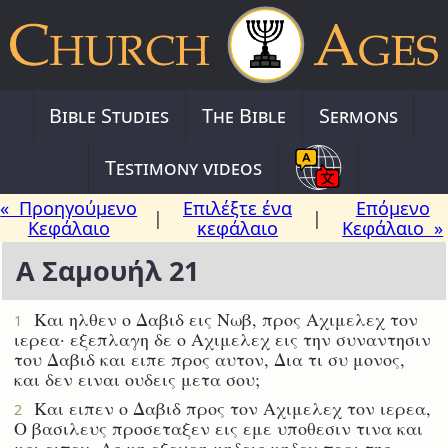
Bible Studies
The Bible
Sermons
Testimony videos
« Προηγούμενο
Επιλέξτε ένα
Επόμενο
|
|
Κεφάλαιο
κεφάλαιο
Κεφάλαιο »
Α Σαμουήλ 21
Και ηλθεν ο Δαβιδ εις Νωβ, προς Αχιμελεχ τον
1
ιερεα· εξεπλαγη δε ο Αχιμελεχ εις την συναντησιν
του Δαβιδ και ειπε προς αυτον, Δια τι συ μονος,
και δεν ειναι ουδεις μετα σου;
Και ειπεν ο Δαβιδ προς τον Αχιμελεχ τον ιερεα,
2
Ο βασιλευς προσεταξεν εις εμε υποθεσιν τινα και
μοι ειπεν, Ας μη εξευρη μηδεις μηδεν περι της