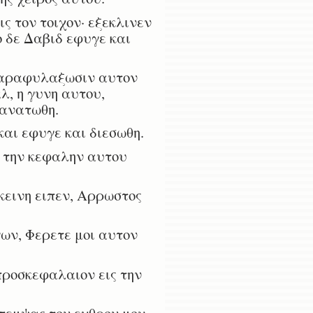
ς τον τοιχον· εξεκλινεν
ο δε Δαβιδ εφυγε και
 παραφυλαξωσιν αυτον
λ, η γυνη αυτου,
θανατωθη.
αι εφυγε και διεσωθη.
ς την κεφαλην αυτου
κεινη ειπεν, Αρρωστος
ων, Φερετε μοι αυτον
 προσκεφαλαιον εις την
πεμψας τον εχθρον μου