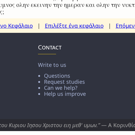
υμνος ολην εκεινην την ημεραν και ολην την νυκτ
ς;
νο Κεφάλαιο
|
Επιλέξτε ένα κεφάλαιο
|
Επόμεν
Contact
Write to us
Questions
Request studies
Can we help?
Help us improve
του Κυριου Ιησου Χριστου ειη μεθ' υμων.”
— Α Κορινθίο