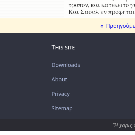
τροπον, και κατεκειτο γ
Και Σαουλ εν προφηται
« Προηγούμε
This site
Downloads
About
Privacy
Sitemap
“Η χαρις 