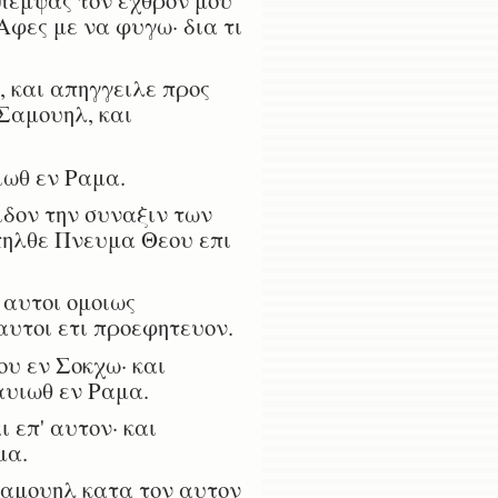
Αφες με να φυγω· δια τι
, και απηγγειλε προς
 Σαμουηλ, και
ιωθ εν Ραμα.
ιδον την συναξιν των
πηλθε Πνευμα Θεου επι
 αυτοι ομοιως
αυτοι ετι προεφητευον.
ου εν Σοκχω· και
Ναυιωθ εν Ραμα.
 επ' αυτον· και
μα.
Σαμουηλ κατα τον αυτον