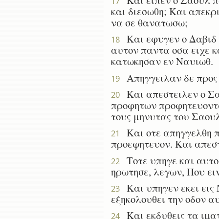
17
και διεσωθη; Και απεκρ
να σε θανατωσω;
Και εφυγεν ο Δαβιδ κ
18
αυτον παντα οσα ειχε κ
κατωκησαν εν Ναυιωθ.
Απηγγειλαν δε προς τ
19
Και απεστειλεν ο Σαο
20
προφητων προφητευοντω
τους μηνυτας του Σαουλ
Και οτε απηγγελθη πρ
21
προεφητευον. Και απεστ
Τοτε υπηγε και αυτος
22
ηρωτησε, λεγων, Που ειν
Και υπηγεν εκει εις 
23
εξηκολουθει την οδον α
Και εκδυθεις τα ιματ
24