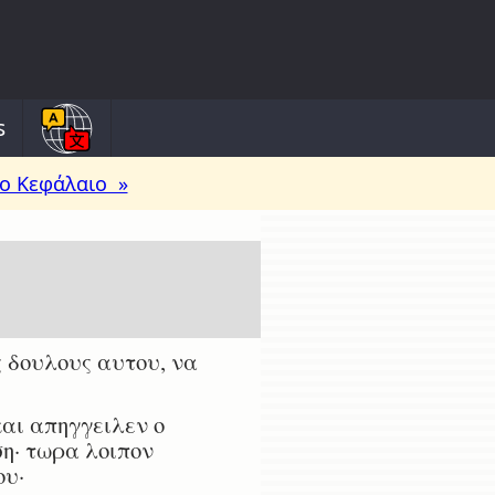
s
ο Κεφάλαιο »
 δουλους αυτου, να
και απηγγειλεν ο
ση· τωρα λοιπον
ου·