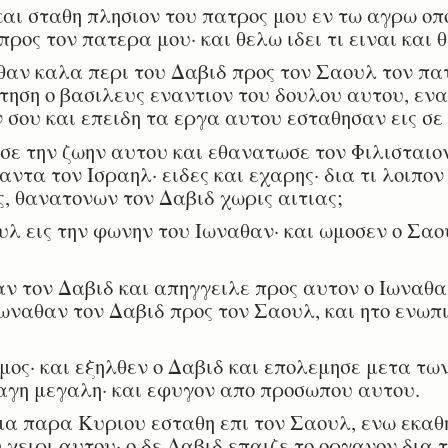
αι σταθη πλησιον του πατρος μου εν τω αγρω οπου
προς τον πατερα μου· και θελω ιδει τι ειναι και 
αν καλα περι του Δαβιδ προς τον Σαουλ τον πατ
τηση ο βασιλευς εναντιον του δουλου αυτου, ενα
 σου και επειδη τα εργα αυτου εσταθησαν εις σε
ε την ζωην αυτου και εθανατωσε τον Φιλισταιον
ντα τον Ισραηλ· ειδες και εχαρης· δια τι λοιπο
, θανατονων τον Δαβιδ χωρις αιτιας;
 εις την φωνην του Ιωναθαν· και ωμοσεν ο Σαου
 τον Δαβιδ και απηγγειλε προς αυτον ο Ιωναθα
Ιωναθαν τον Δαβιδ προς τον Σαουλ, και ητο ενωπ
ος· και εξηλθεν ο Δαβιδ και επολεμησε μετα τω
αγη μεγαλη· και εφυγον απο προσωπου αυτου.
α παρα Κυριου εσταθη επι τον Σαουλ, ενω εκαθη
 χειρι αυτου· ο δε Δαβιδ επαιζε το οργανον δια τ