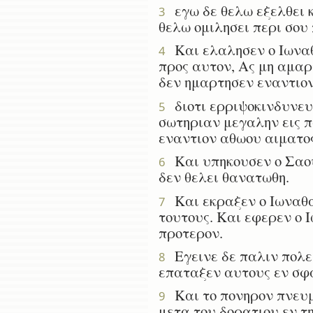
εγω δε θελω εξελθει κ
3
θελω ομιλησει περι σου 
Και ελαλησεν ο Ιωναθ
4
προς αυτον, Ας μη αμαρ
δεν ημαρτησεν εναντιον
διοτι ερριψοκινδυνευσ
5
σωτηριαν μεγαλην εις πα
εναντιον αθωου αιματος
Και υπηκουσεν ο Σαουλ
6
δεν θελει θανατωθη.
Και εκραξεν ο Ιωναθαν
7
τουτους. Και εφερεν ο 
προτερον.
Εγεινε δε παλιν πολεμ
8
επαταξεν αυτους εν σφ
Και το πονηρον πνευμ
9
μετα του δορατιου εν τη