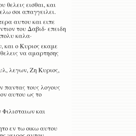
 θελεις εισθαι, και
θελω σοι απαγγειλει.
ερα αυτου και ειπε
ντιον του Δαβιδ· επειδη
 πολυ καλα·
, και ο Κυριος εκαμε
ν θελεις να αμαρτησης
λ, λεγων, Ζη Κυριος,
ν παντας τους λογους
ιον αυτου ως το
ν Φιλισταιων και
το εν τω οικω αυτου
ης χειρος αυτου.