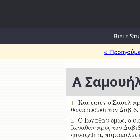
Bible Stu
« Προηγούμε
Α Σαμουήλ
Και ειπεν ο Σαουλ προ
1
θανατωσωσι τον Δαβιδ.
Ο Ιωναθαν ομως, ο υιο
2
Ιωναθαν προς τον Δαβιδ
φυλαχθητι, παρακαλω, ε