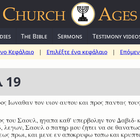
dies
The Bible
Sermons
Testimony video
νο Κεφάλαιο
|
Επιλέξτε ένα κεφάλαιο
|
Επόμεν
 19
ς Ιωναθαν τον υιον αυτου και προς παντας τους
ς του Σαουλ, ηγαπα καθ' υπερβολην τον Δαβιδ· 
, λεγων, Σαουλ ο πατηρ μου ζητει να σε θανατω
ως πρωι, και μενε εν αποκρυφω τοπω και κρυπτ