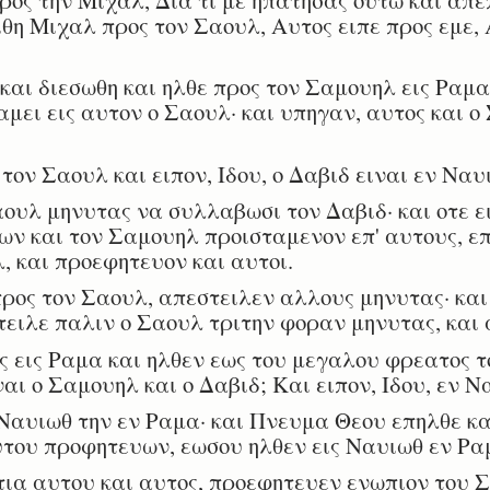
ιθη Μιχαλ προς τον Σαουλ, Αυτος ειπε προς εμε, 
αι διεσωθη και ηλθε προς τον Σαμουηλ εις Ραμα
αμει εις αυτον ο Σαουλ· και υπηγαν, αυτος και ο
ον Σαουλ και ειπον, Ιδου, ο Δαβιδ ειναι εν Ναυ
υλ μηνυτας να συλλαβωσι τον Δαβιδ· και οτε ε
ν και τον Σαμουηλ προισταμενον επ' αυτους, ε
, και προεφητευον και αυτοι.
ος τον Σαουλ, απεστειλεν αλλους μηνυτας· και
ειλε παλιν ο Σαουλ τριτην φοραν μηνυτας, και 
 εις Ραμα και ηλθεν εως του μεγαλου φρεατος τ
αι ο Σαμουηλ και ο Δαβιδ; Και ειπον, Ιδου, εν 
Ναυιωθ την εν Ραμα· και Πνευμα Θεου επηλθε και
υτου προφητευων, εωσου ηλθεν εις Ναυιωθ εν Ρα
ια αυτου και αυτος, προεφητευεν ενωπιον του 