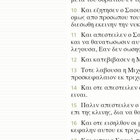
Και εζητησεν ο Σαουλ 
10
ομως απο προσωπου του 
διεσωθη εκεινην την νυκ
Και απεστειλεν ο Σα
11
και να θανατωσωσιν αυτ
λεγουσα, Εαν δεν σωσης
Και κατεβιβασεν η Μι
12
Τοτε λαβουσα η Μιχαλ
13
προσκεφαλαιον εκ τριχ
Και οτε απεστειλεν ο
14
ειναι.
Παλιν απεστειλεν ο Σ
15
επι της κλινης, δια να 
Και οτε εισηλθον οι μ
16
κεφαλην αυτου εκ τριχ
Και ειπεν ο Σαουλ πρ