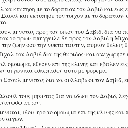
να κτυπηση με το δορατιον τον Δαβιδ και εως ει
Σαουλ και εκτυπησε τον τοιχον με το δορατιον· 
τα.
ουλ μηνυτας προς τον οικον του Δαβιδ, δια να
ον το πρωι· απηγγειλε δε προς τον Δαβιδ η Μιχα
 την ζωην σου την νυκτα ταυτην, αυριον θελεις 
χαλ τον Δαβιδ δια της θυριδος· και ανεχωρησε κ
 ομοιωμα, εθεσεν επι της κλινης και εβαλεν ει
ων αιγων και εσκεπασεν αυτο με φορεμα.
 Σαουλ μηνυτας δια να συλλαβωσι τον Δαβιδ, ε
αουλ τους μηνυτας δια να ιδωσι τον Δαβιδ, λεγ
θανατωσω αυτον.
ηνυται, ιδου, ητο το ομοιωμα επι της κλινης και
ων αιγων.
ος την Μιχαλ, Δια τι με ηπατησας ουτω και απε