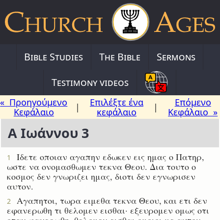
Bible Studies
The Bible
Sermons
Testimony videos
« Προηγούμενο
Επιλέξτε ένα
Επόμενο
|
|
Κεφάλαιο
κεφάλαιο
Κεφάλαιο »
Α Ιωάννου 3
Ιδετε οποιαν αγαπην εδωκεν εις ημας ο Πατηρ,
1
ωστε να ονομασθωμεν τεκνα Θεου. Δια τουτο ο
κοσμος δεν γνωριζει ημας, διοτι δεν εγνωρισεν
αυτον.
Αγαπητοι, τωρα ειμεθα τεκνα Θεου, και ετι δεν
2
εφανερωθη τι θελομεν εισθαι· εξευρομεν ομως οτι
οταν φανερωθη, θελομεν εισθαι ομοιοι με αυτον,