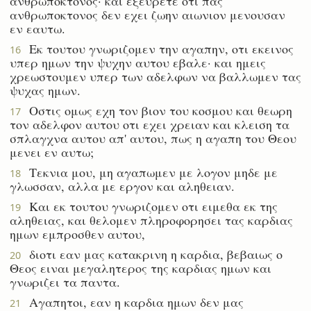
ανθρωποκτονος· και εξευρετε οτι πας
ανθρωποκτονος δεν εχει ζωην αιωνιον μενουσαν
εν εαυτω.
Εκ τουτου γνωριζομεν την αγαπην, οτι εκεινος
16
υπερ ημων την ψυχην αυτου εβαλε· και ημεις
χρεωστουμεν υπερ των αδελφων να βαλλωμεν τας
ψυχας ημων.
Οστις ομως εχη τον βιον του κοσμου και θεωρη
17
τον αδελφον αυτου οτι εχει χρειαν και κλειση τα
σπλαγχνα αυτου απ' αυτου, πως η αγαπη του Θεου
μενει εν αυτω;
Τεκνια μου, μη αγαπωμεν με λογον μηδε με
18
γλωσσαν, αλλα με εργον και αληθειαν.
Και εκ τουτου γνωριζομεν οτι ειμεθα εκ της
19
αληθειας, και θελομεν πληροφορησει τας καρδιας
ημων εμπροσθεν αυτου,
διοτι εαν μας κατακρινη η καρδια, βεβαιως ο
20
Θεος ειναι μεγαλητερος της καρδιας ημων και
γνωριζει τα παντα.
Αγαπητοι, εαν η καρδια ημων δεν μας
21