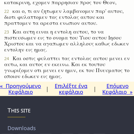
κατακρινη, εχομεν παρρησιαν προς τον Θεον,
και ο, τι αν ζητωμεν λαμβανομεν παρ' αυτου,
22
διοτι φυλαττομεν τας εντολας αυτου και
πραττομεν τα αρεστα ενωπιον αυτου.
Και αυτη ειναι η εντολη αυτου, το να
23
πιστευσωμεν εις το ονομα του Υιου αυτου Ιησου
Χριστου και να αγαπωμεν αλληλους καθως εδωκεν
εντολην εις ημας.
Και οστις φυλαττει τας εντολας αυτου μενει εν
24
αυτω, και αυτος εν εκεινω. Και εκ τουτου
γνωριζομεν οτι μενει εν ημιν, εκ του Πνευματος το
οποιον εδωκεν εις ημας.
« Προηγούμενο
Επιλέξτε ένα
Επόμενο
|
|
Κεφάλαιο
κεφάλαιο
Κεφάλαιο »
This site
Downloads