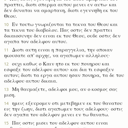
πραττει, διοτι σπερμα αυτου μενει εν αυτω· και
δεν δυναται να αμαρτανη, διοτι εγεννηθη εκ του
Θεου.
Εν τουτω γνωριζονται τα τεκνα του Θεου και
10
τα τεκνα του διαβολου. Πας οστις δεν πραττει
δικαιοσυνην δεν ειναι εκ του Θεου, ουδε οστις δεν
αγαπα τον αδελφον αυτου.
Διοτι αυτη ειναι η παραγγελια, την οποιαν
11
ηκουσατε απ' αρχης, να αγαπωμεν αλληλους·
ουχι καθως ο Καιν ητο εκ του πονηρου και
12
εσφαξε τον αδελφον αυτου· και δια τι εσφαξεν
αυτον; διοτι τα εργα αυτου ησαν πονηρα, τα δε του
αδελφου αυτου δικαια.
Μη θαυμαζετε, αδελφοι μου, αν ο κοσμος σας
13
μιση.
ημεις εξευρομεν οτι μετεβημεν εκ του θανατου
14
εις την ζωην, διοτι αγαπωμεν τους αδελφους· οστις
δεν αγαπα τον αδελφον μενει εν τω θανατω.
Πας οστις μισει τον αδελφον αυτου ειναι
15