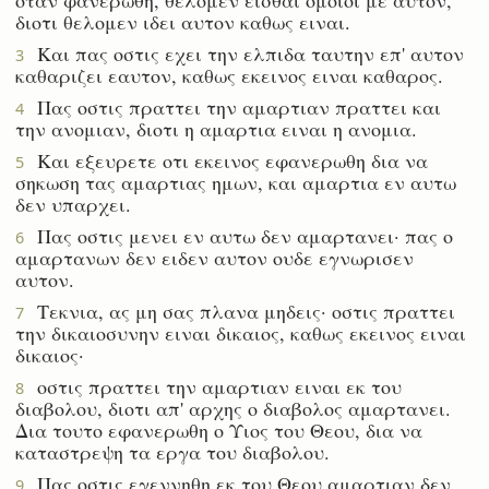
διοτι θελομεν ιδει αυτον καθως ειναι.
Και πας οστις εχει την ελπιδα ταυτην επ' αυτον
3
καθαριζει εαυτον, καθως εκεινος ειναι καθαρος.
Πας οστις πραττει την αμαρτιαν πραττει και
4
την ανομιαν, διοτι η αμαρτια ειναι η ανομια.
Και εξευρετε οτι εκεινος εφανερωθη δια να
5
σηκωση τας αμαρτιας ημων, και αμαρτια εν αυτω
δεν υπαρχει.
Πας οστις μενει εν αυτω δεν αμαρτανει· πας ο
6
αμαρτανων δεν ειδεν αυτον ουδε εγνωρισεν
αυτον.
Τεκνια, ας μη σας πλανα μηδεις· οστις πραττει
7
την δικαιοσυνην ειναι δικαιος, καθως εκεινος ειναι
δικαιος·
οστις πραττει την αμαρτιαν ειναι εκ του
8
διαβολου, διοτι απ' αρχης ο διαβολος αμαρτανει.
Δια τουτο εφανερωθη ο Υιος του Θεου, δια να
καταστρεψη τα εργα του διαβολου.
Πας οστις εγεννηθη εκ του Θεου αμαρτιαν δεν
9