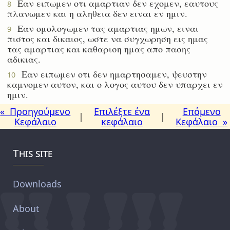
Εαν ειπωμεν οτι αμαρτιαν δεν εχομεν, εαυτους
8
πλανωμεν και η αληθεια δεν ειναι εν ημιν.
Εαν ομολογωμεν τας αμαρτιας ημων, ειναι
9
πιστος και δικαιος, ωστε να συγχωρηση εις ημας
τας αμαρτιας και καθαριση ημας απο πασης
αδικιας.
Εαν ειπωμεν οτι δεν ημαρτησαμεν, ψευστην
10
καμνομεν αυτον, και ο λογος αυτου δεν υπαρχει εν
ημιν.
« Προηγούμενο
Επιλέξτε ένα
Επόμενο
|
|
Κεφάλαιο
κεφάλαιο
Κεφάλαιο »
This site
Downloads
About