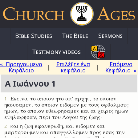
Bible Studies
The Bible
Sermons
Testimony videos
« Προηγούμενο
Επιλέξτε ένα
Επόμενο
|
|
Κεφάλαιο
κεφάλαιο
Κεφάλαιο »
Α Ιωάννου 1
Εκεινο, το οποιον ητο απ' αρχης, το οποιον
1
ηκουσαμεν, το οποιον ειδομεν με τους οφθαλμους
ημων, το οποιον εθεωρησαμεν και αι χειρες ημων
εψηλαφησαν, περι του Λογου της ζωης·
και η ζωη εφανερωθη, και ειδομεν και
2
μαρτυρουμεν και απαγγελλομεν προς εσας την
ζωην την αιωνιον, ητις ητο παρα τω Πατρι και