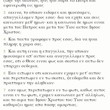
εφανερωθη εις ημας
εκεινο, το οποιον ειδομεν και ηκουσαμεν,
3
απαγγελλομεν προς εσας· δια να εχητε και σεις
κοινωνιαν μεθ' ημων· και η κοινωνια δε ημων ειναι
μετα του Πατρος και μετα του Υιου αυτου Ιησου
Χριστου.
Και ταυτα γραφομεν προς εσας, δια να ηναι
4
πληρης η χαρα σας.
Και αυτη ειναι η επαγγελια, την οποιαν
5
ηκουσαμεν απ' αυτου και αναγγελλομεν προς
εσας, οτι ο Θεος ειναι φως και σκοτια εν αυτω δεν
υπαρχει ουδεμια.
Εαν ειπωμεν οτι κοινωνιαν εχομεν μετ' αυτου
6
και περιπατωμεν εν τω σκοτει, ψευδομεθα και δεν
πραττομεν την αληθειαν·
εαν ομως περιπατωμεν εν τω φωτι, καθως αυτος
7
ειναι εν τω φωτι, εχομεν κοινωνιαν μετ' αλληλων,
και το αιμα του Ιησου Χριστου του Υιου αυτου
καθαριζει ημας απο πασης αμαρτιας.