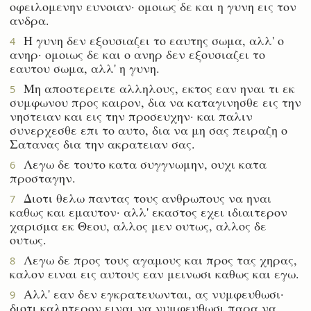
οφειλομενην ευνοιαν· ομοιως δε και η γυνη εις τον
ανδρα.
Η γυνη δεν εξουσιαζει το εαυτης σωμα, αλλ' ο
4
ανηρ· ομοιως δε και ο ανηρ δεν εξουσιαζει το
εαυτου σωμα, αλλ' η γυνη.
Μη αποστερειτε αλληλους, εκτος εαν ηναι τι εκ
5
συμφωνου προς καιρον, δια να καταγινησθε εις την
νηστειαν και εις την προσευχην· και παλιν
συνερχεσθε επι το αυτο, δια να μη σας πειραζη ο
Σατανας δια την ακρατειαν σας.
Λεγω δε τουτο κατα συγγνωμην, ουχι κατα
6
προσταγην.
Διοτι θελω παντας τους ανθρωπους να ηναι
7
καθως και εμαυτον· αλλ' εκαστος εχει ιδιαιτερον
χαρισμα εκ Θεου, αλλος μεν ουτως, αλλος δε
ουτως.
Λεγω δε προς τους αγαμους και προς τας χηρας,
8
καλον ειναι εις αυτους εαν μεινωσι καθως και εγω.
Αλλ' εαν δεν εγκρατευωνται, ας νυμφευθωσι·
9
διοτι καλητερον ειναι να νυμφευθωσι παρα να