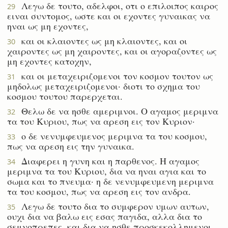
Λεγω δε τουτο, αδελφοι, οτι ο επιλοιπος καιρος
29
ειναι συντομος, ωστε και οι εχοντες γυναικας να
ηναι ως μη εχοντες,
και οι κλαιοντες ως μη κλαιοντες, και οι
30
χαιροντες ως μη χαιροντες, και οι αγοραζοντες ως
μη εχοντες κατοχην,
και οι μεταχειριζομενοι τον κοσμον τουτον ως
31
μηδολως μεταχειριζομενοι· διοτι το σχημα του
κοσμου τουτου παρερχεται.
Θελω δε να ησθε αμεριμνοι. Ο αγαμος μεριμνα
32
τα του Κυριου, πως να αρεση εις τον Κυριον·
ο δε νενυμφευμενος μεριμνα τα του κοσμου,
33
πως να αρεση εις την γυναικα.
Διαφερει η γυνη και η παρθενος. Η αγαμος
34
μεριμνα τα του Κυριου, δια να ηναι αγια και το
σωμα και το πνευμα· η δε νενυμφευμενη μεριμνα
τα του κοσμου, πως να αρεση εις τον ανδρα.
Λεγω δε τουτο δια το συμφερον υμων αυτων,
35
ουχι δια να βαλω εις εσας παγιδα, αλλα δια το
σεμνοπρεπες, και δια να ησθε προσκεκολλημενοι