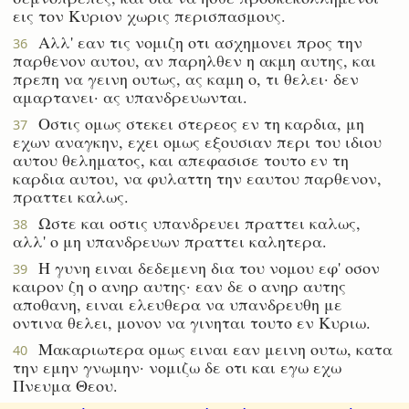
εις τον Κυριον χωρις περισπασμους.
Αλλ' εαν τις νομιζη οτι ασχημονει προς την
36
παρθενον αυτου, αν παρηλθεν η ακμη αυτης, και
πρεπη να γεινη ουτως, ας καμη ο, τι θελει· δεν
αμαρτανει· ας υπανδρευωνται.
Οστις ομως στεκει στερεος εν τη καρδια, μη
37
εχων αναγκην, εχει ομως εξουσιαν περι του ιδιου
αυτου θεληματος, και απεφασισε τουτο εν τη
καρδια αυτου, να φυλαττη την εαυτου παρθενον,
πραττει καλως.
Ωστε και οστις υπανδρευει πραττει καλως,
38
αλλ' ο μη υπανδρευων πραττει καλητερα.
Η γυνη ειναι δεδεμενη δια του νομου εφ' οσον
39
καιρον ζη ο ανηρ αυτης· εαν δε ο ανηρ αυτης
αποθανη, ειναι ελευθερα να υπανδρευθη με
οντινα θελει, μονον να γινηται τουτο εν Κυριω.
Μακαριωτερα ομως ειναι εαν μεινη ουτω, κατα
40
την εμην γνωμην· νομιζω δε οτι και εγω εχω
Πνευμα Θεου.