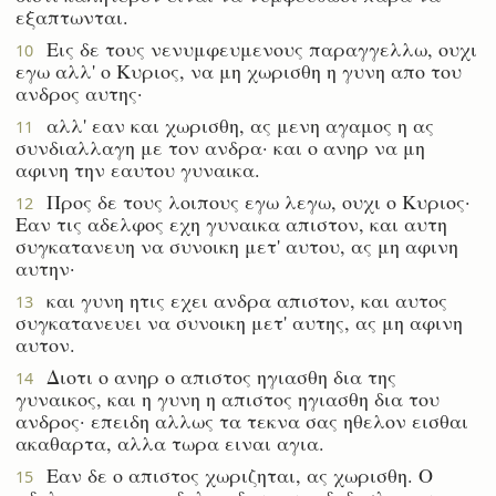
εξαπτωνται.
Εις δε τους νενυμφευμενους παραγγελλω, ουχι
10
εγω αλλ' ο Κυριος, να μη χωρισθη η γυνη απο του
ανδρος αυτης·
αλλ' εαν και χωρισθη, ας μενη αγαμος η ας
11
συνδιαλλαγη με τον ανδρα· και ο ανηρ να μη
αφινη την εαυτου γυναικα.
Προς δε τους λοιπους εγω λεγω, ουχι ο Κυριος·
12
Εαν τις αδελφος εχη γυναικα απιστον, και αυτη
συγκατανευη να συνοικη μετ' αυτου, ας μη αφινη
αυτην·
και γυνη ητις εχει ανδρα απιστον, και αυτος
13
συγκατανευει να συνοικη μετ' αυτης, ας μη αφινη
αυτον.
Διοτι ο ανηρ ο απιστος ηγιασθη δια της
14
γυναικος, και η γυνη η απιστος ηγιασθη δια του
ανδρος· επειδη αλλως τα τεκνα σας ηθελον εισθαι
ακαθαρτα, αλλα τωρα ειναι αγια.
Εαν δε ο απιστος χωριζηται, ας χωρισθη. Ο
15