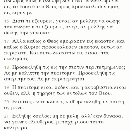
αδελφος ομως η αδελφη δεν ειναι δεδουλωμενοι
εις τα τοιαυτα· ο Θεος ομως προσεκαλεσεν ημας
εις ειρηνην.
Διοτι τι εξευρεις, γυναι, αν μελλης να σωσης
16
τον ανδρα; η τι εξευρεις, ανερ, αν μελλης να
σωσης την γυναικα;
Αλλα καθως ο Θεος εμοιρασεν εις εκαστον, και
17
καθως ο Κυριος προσεκαλεσεν εκαστον, ουτως ας
περιπατη. Και ουτω διαταττω εις πασας τας
εκκλησιας.
Προσεκληθη τις εις την πιστιν περιτετμημενος;
18
Ας μη καλυπτη την περιτομην. Προσεκληθη τις
απεριτμητος; Ας μη περιτεμνηται.
Η περιτομη ειναι ουδεν, και η ακροβυστια ειναι
19
ουδεν, αλλ' η τηρησις των εντολων του Θεου.
Εκαστος εν τη κλησει, καθ' ην εκληθη, εν ταυτη
20
ας μενη.
Εκληθης δουλος; μη σε μελη· αλλ' εαν δυνασαι
21
να γεινης ελευθερος, μεταχειρισου τουτο
καλητερα.