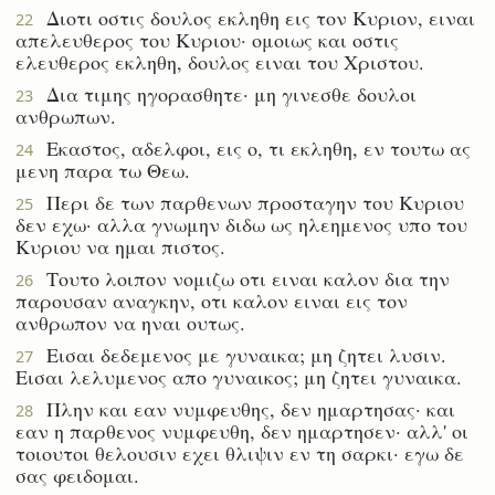
Διοτι οστις δουλος εκληθη εις τον Κυριον, ειναι
22
απελευθερος του Κυριου· ομοιως και οστις
ελευθερος εκληθη, δουλος ειναι του Χριστου.
Δια τιμης ηγορασθητε· μη γινεσθε δουλοι
23
ανθρωπων.
Εκαστος, αδελφοι, εις ο, τι εκληθη, εν τουτω ας
24
μενη παρα τω Θεω.
Περι δε των παρθενων προσταγην του Κυριου
25
δεν εχω· αλλα γνωμην διδω ως ηλεημενος υπο του
Κυριου να ημαι πιστος.
Τουτο λοιπον νομιζω οτι ειναι καλον δια την
26
παρουσαν αναγκην, οτι καλον ειναι εις τον
ανθρωπον να ηναι ουτως.
Εισαι δεδεμενος με γυναικα; μη ζητει λυσιν.
27
Εισαι λελυμενος απο γυναικος; μη ζητει γυναικα.
Πλην και εαν νυμφευθης, δεν ημαρτησας· και
28
εαν η παρθενος νυμφευθη, δεν ημαρτησεν· αλλ' οι
τοιουτοι θελουσιν εχει θλιψιν εν τη σαρκι· εγω δε
σας φειδομαι.