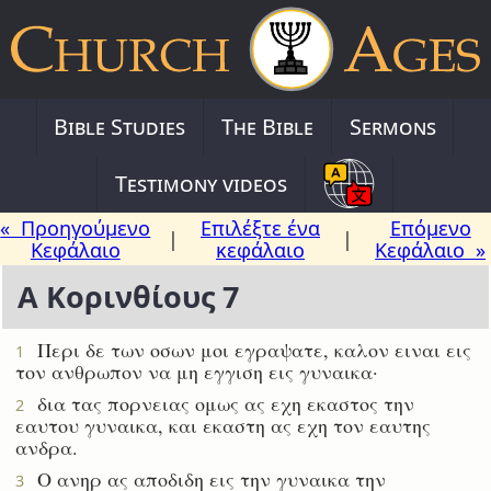
Bible Studies
The Bible
Sermons
Testimony videos
« Προηγούμενο
Επιλέξτε ένα
Επόμενο
|
|
Κεφάλαιο
κεφάλαιο
Κεφάλαιο »
Α Κορινθίους 7
Περι δε των οσων μοι εγραψατε, καλον ειναι εις
1
τον ανθρωπον να μη εγγιση εις γυναικα·
δια τας πορνειας ομως ας εχη εκαστος την
2
εαυτου γυναικα, και εκαστη ας εχη τον εαυτης
ανδρα.
Ο ανηρ ας αποδιδη εις την γυναικα την
3