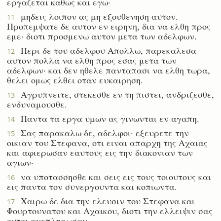
εργαζεται καθως και εγω·
μηδεις λοιπον ας μη εξουθενηση αυτον.
11
Προπεμψατε δε αυτον εν ειρηνη, δια να ελθη προς
εμε· διοτι προσμενω αυτον μετα των αδελφων.
Περι δε του αδελφου Απολλω, παρεκαλεσα
12
αυτον πολλα να ελθη προς εσας μετα των
αδελφων· και δεν ηθελε πανταπασι να ελθη τωρα,
θελει ομως ελθει οταν ευκαιρηση.
Αγρυπνειτε, στεκεσθε εν τη πιστει, ανδριζεσθε,
13
ενδυναμουσθε.
Παντα τα εργα υμων ας γινωνται εν αγαπη.
14
Σας παρακαλω δε, αδελφοι· εξευρετε την
15
οικιαν του Στεφανα, οτι ειναι απαρχη της Αχαιας
και αφιερωσαν εαυτους εις την διακονιαν των
αγιων·
να υποτασσησθε και σεις εις τους τοιουτους και
16
εις παντα τον συνεργουντα και κοπιωντα.
Χαιρω δε δια την ελευσιν του Στεφανα και
17
Φουρτουνατου και Αχαικου, διοτι την ελλειψιν σας
ουτοι ανεπληρωσαν·