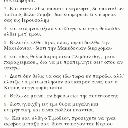
Και οταν ελθω, οποιους εγκρινητε, δι' επιστολων
3
τουτους θελω πεμψει δια να φερωσι την δωρεαν
σας εις Ιερουσαλημ·
και εαν ηναι αξιον να υπαγω και εγω, θελουσιν
4
ελθει μετ' εμου.
Θελω δε ελθει προς εσας, αφου διελθω την
5
Μακεδονιαν· διοτι την Μακεδονιαν διερχομαι·
και ισως θελω παραμεινει πλησιον σας, η και
6
παραχειμασει, δια να με προπεμψητε σεις οπου αν
υπαγω.
Διοτι δεν θελω να σας ιδω τωρα εν παροδω, αλλ'
7
ελπιζω να μεινω πλησιον σας καιρον τινα, εαν ο
Κυριος συγχωρηση τουτο.
Θελω δε μεινει εν Εφεσω εως της πεντηκοστης·
8
διοτι ηνοιχθη εις εμε θυρα μεγαλη και
9
ενεργητικη, και ειναι πολλοι εναντιοι.
Και εαν ελθη ο Τιμοθεος, προσεχετε να ηναι
10
αφοβος μεταξυ σας· διοτι το εργον του Κυριου