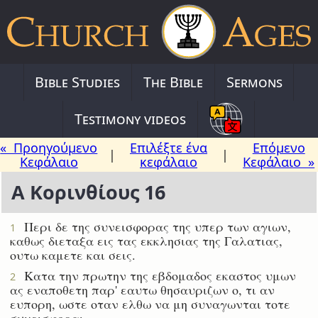
Bible Studies
The Bible
Sermons
Testimony videos
« Προηγούμενο
Επιλέξτε ένα
Επόμενο
|
|
Κεφάλαιο
κεφάλαιο
Κεφάλαιο »
Α Κορινθίους 16
Περι δε της συνεισφορας της υπερ των αγιων,
1
καθως διεταξα εις τας εκκλησιας της Γαλατιας,
ουτω καμετε και σεις.
Κατα την πρωτην της εβδομαδος εκαστος υμων
2
ας εναποθετη παρ' εαυτω θησαυριζων ο, τι αν
ευπορη, ωστε οταν ελθω να μη συναγωνται τοτε
συνεισφοραι.