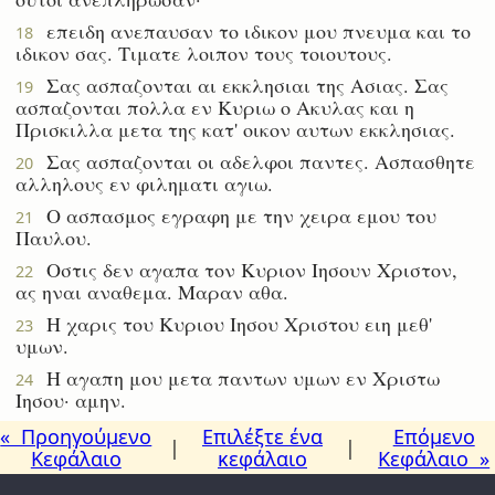
επειδη ανεπαυσαν το ιδικον μου πνευμα και το
18
ιδικον σας. Τιματε λοιπον τους τοιουτους.
Σας ασπαζονται αι εκκλησιαι της Ασιας. Σας
19
ασπαζονται πολλα εν Κυριω ο Ακυλας και η
Πρισκιλλα μετα της κατ' οικον αυτων εκκλησιας.
Σας ασπαζονται οι αδελφοι παντες. Ασπασθητε
20
αλληλους εν φιληματι αγιω.
Ο ασπασμος εγραφη με την χειρα εμου του
21
Παυλου.
Οστις δεν αγαπα τον Κυριον Ιησουν Χριστον,
22
ας ηναι αναθεμα. Μαραν αθα.
Η χαρις του Κυριου Ιησου Χριστου ειη μεθ'
23
υμων.
Η αγαπη μου μετα παντων υμων εν Χριστω
24
Ιησου· αμην.
« Προηγούμενο
Επιλέξτε ένα
Επόμενο
|
|
Κεφάλαιο
κεφάλαιο
Κεφάλαιο »