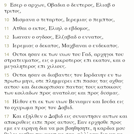
Εσερ ο αρχων, Οβαδια ο δευτερος, Ελιαβ ο
9
τριτος,
Μισμανα ο τεταρτος, Ιερεμιας ο πεμπτος,
10
Ατθαι ο εκτος, Ελιηλ ο εβδομος,
11
Ιωαναν ο ογδοος, Ελζαβαδ ο εννατος,
12
Ιερεμιας ο δεκατος, Μαχβαναι ο ενδεκατος.
13
Ουτοι ησαν εκ των υιων του Γαδ, αρχηγοι του
14
στρατευματος, εις ο μικροτερος επι εκατον, και ο
μεγαλητερος επι χιλιους.
Ουτοι ησαν οι διαβαντες τον Ιορδανην εν τω
15
πρωτω μηνι, οτε πλημμυρει επι πασας τας οχθας
αυτου· και διεσκορπισαν παντας τους κατοικους
των κοιλαδων προς ανατολας και προς δυσμας.
Ηλθον ετι εκ των υιων Βενιαμιν και Ιουδα εις
16
το οχυρωμα προς τον Δαβιδ.
Και εξηλθεν ο Δαβιδ εις συναντησιν αυτων και
17
αποκριθεις ειπε προς αυτους, Εαν ερχησθε προς
εμε εν ειρηνη δια να μοι βοηθησητε, η καρδια μου
θελει εισθαι ηνωμενη με σας· αλλ' εαν δια να με