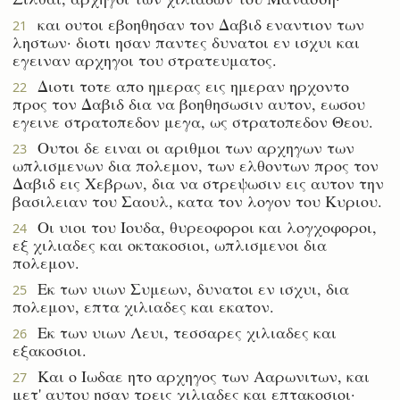
και ουτοι εβοηθησαν τον Δαβιδ εναντιον των
21
ληστων· διοτι ησαν παντες δυνατοι εν ισχυι και
εγειναν αρχηγοι του στρατευματος.
Διοτι τοτε απο ημερας εις ημεραν ηρχοντο
22
προς τον Δαβιδ δια να βοηθησωσιν αυτον, εωσου
εγεινε στρατοπεδον μεγα, ως στρατοπεδον Θεου.
Ουτοι δε ειναι οι αριθμοι των αρχηγων των
23
ωπλισμενων δια πολεμον, των ελθοντων προς τον
Δαβιδ εις Χεβρων, δια να στρεψωσιν εις αυτον την
βασιλειαν του Σαουλ, κατα τον λογον του Κυριου.
Οι υιοι του Ιουδα, θυρεοφοροι και λογχοφοροι,
24
εξ χιλιαδες και οκτακοσιοι, ωπλισμενοι δια
πολεμον.
Εκ των υιων Συμεων, δυνατοι εν ισχυι, δια
25
πολεμον, επτα χιλιαδες και εκατον.
Εκ των υιων Λευι, τεσσαρες χιλιαδες και
26
εξακοσιοι.
Και ο Ιωδαε ητο αρχηγος των Ααρωνιτων, και
27
μετ' αυτου ησαν τρεις χιλιαδες και επτακοσιοι·