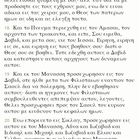
προδοσητε εις τους εχθρους μου, ενω δεν ειναι
αδικια εις τας χειρας μου, ο Θεος των πατερων
ημων ας ιδη και ας ελεγξη τουτο.
Και το Πνευμα περιεχυθη εις τον Αμασαι, τον
18
αρχοντα των τριακοντα, και ειπε, Σου ειμεθα,
Δαβιδ, και μετα σου, υιε του Ιεσσαι. Ειρηνη, ειρηνη
εις σε, και ειρηνη εις τους βοηθους σου· διοτι ο
Θεος σου σε βοηθει. Τοτε εδεχθη αυτους ο Δαβιδ
και κατεστησεν αυτους αρχηγους των δυναμεων
αυτου.
Και εκ του Μανασση προσεχωρησαν εις τον
19
Δαβιδ, οτε ηλθε μετα των Φιλισταιων εναντιον του
Σαουλ δια να πολεμηση, πλην δεν εβοηθησαν
αυτους· διοτι οι ηγεμονες των Φιλισταιων
συμβουλευθεντες απεπεμψαν αυτον, λεγοντες,
Θελει προσχωρησει προς τον Σαουλ τον κυριον
αυτου με κινδυνον των κεφαλων ημων.
Ενω επορευετο εις Σικλαγ, προσεχωρησαν εις
20
αυτον εκ του Μανασση, Αδνα και Ιωζαβαδ και
Ιεδιαηλ και Μιχαηλ και Ιωζαβαδ και Ελιου και
Σιλθαι, αρχηγοι των χιλιαδων του Μανασση·