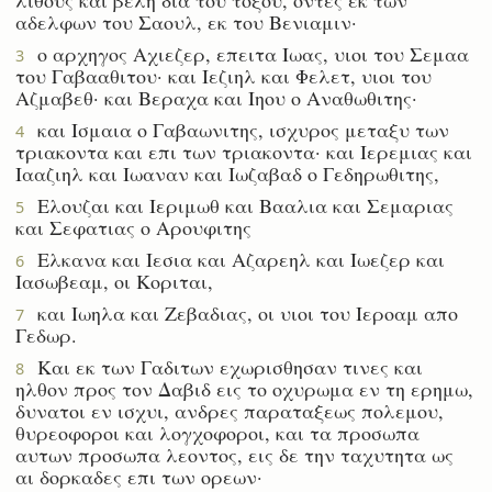
αδελφων του Σαουλ, εκ του Βενιαμιν·
ο αρχηγος Αχιεζερ, επειτα Ιωας, υιοι του Σεμαα
3
του Γαβααθιτου· και Ιεζιηλ και Φελετ, υιοι του
Αζμαβεθ· και Βεραχα και Ιηου ο Αναθωθιτης·
και Ισμαια ο Γαβαωνιτης, ισχυρος μεταξυ των
4
τριακοντα και επι των τριακοντα· και Ιερεμιας και
Ιααζιηλ και Ιωαναν και Ιωζαβαδ ο Γεδηρωθιτης,
Ελουζαι και Ιεριμωθ και Βααλια και Σεμαριας
5
και Σεφατιας ο Αρουφιτης
Ελκανα και Ιεσια και Αζαρεηλ και Ιωεζερ και
6
Ιασωβεαμ, οι Κοριται,
και Ιωηλα και Ζεβαδιας, οι υιοι του Ιεροαμ απο
7
Γεδωρ.
Και εκ των Γαδιτων εχωρισθησαν τινες και
8
ηλθον προς τον Δαβιδ εις το οχυρωμα εν τη ερημω,
δυνατοι εν ισχυι, ανδρες παραταξεως πολεμου,
θυρεοφοροι και λογχοφοροι, και τα προσωπα
αυτων προσωπα λεοντος, εις δε την ταχυτητα ως
αι δορκαδες επι των ορεων·