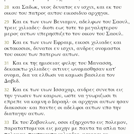
και Σαδωκ, νεος δυνατος εν ισχυι, και εκ του
28
οικου του πατρος αυτου εικοσιδυο αρχηγοι.
Και εκ των υιων Βενιαμιν, αδελφων του Σαουλ,
29
τρεις χιλιαδες· διοτι εως τοτε το μεγαλητερον
μερος αυτων υπερησπιζετο τον οικον του Σαουλ.
Και εκ των υιων Εφραιμ, εικοσι χιλιαδες και
30
οκτακοσιοι, δυνατοι εν ισχυι, ανδρες ονομαστοι
του οικου των πατερων αυτων.
Και εκ της ημισειας φυλης του Μανασση,
31
δεκαοκτω χιλιαδες· οιτινες ωνομασθησαν κατ'
ονομα, δια να ελθωσι να καμωσι βασιλεα τον
Δαβιδ.
Και εκ των υιων Ισσαχαρ, ανδρες συνετοι εις
32
την γνωσιν των καιρων, ωστε να γνωριζωσι τι
επρεπε να καμνη ο Ισραηλ· οι αρχηγοι αυτων ησαν
διακοσιοι· και παντες οι αδελφοι αυτων υπο την
διαταγην αυτων.
Εκ του Ζαβουλων, οσοι εξηρχοντο εις πολεμον,
33
παραταττομενοι εις μαχην με παντα τα οπλα του
πολεμου, πεντηκοντα χιλιαδες, μαχιμοι εκ