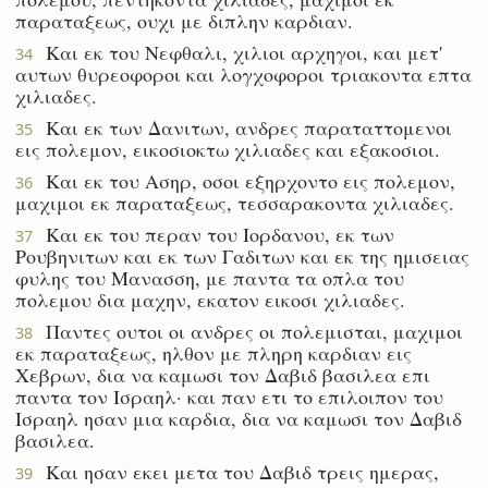
παραταξεως, ουχι με διπλην καρδιαν.
Και εκ του Νεφθαλι, χιλιοι αρχηγοι, και μετ'
34
αυτων θυρεοφοροι και λογχοφοροι τριακοντα επτα
χιλιαδες.
Και εκ των Δανιτων, ανδρες παραταττομενοι
35
εις πολεμον, εικοσιοκτω χιλιαδες και εξακοσιοι.
Και εκ του Ασηρ, οσοι εξηρχοντο εις πολεμον,
36
μαχιμοι εκ παραταξεως, τεσσαρακοντα χιλιαδες.
Και εκ του περαν του Ιορδανου, εκ των
37
Ρουβηνιτων και εκ των Γαδιτων και εκ της ημισειας
φυλης του Μανασση, με παντα τα οπλα του
πολεμου δια μαχην, εκατον εικοσι χιλιαδες.
Παντες ουτοι οι ανδρες οι πολεμισται, μαχιμοι
38
εκ παραταξεως, ηλθον με πληρη καρδιαν εις
Χεβρων, δια να καμωσι τον Δαβιδ βασιλεα επι
παντα τον Ισραηλ· και παν ετι το επιλοιπον του
Ισραηλ ησαν μια καρδια, δια να καμωσι τον Δαβιδ
βασιλεα.
Και ησαν εκει μετα του Δαβιδ τρεις ημερας,
39