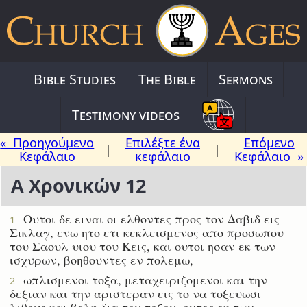
Bible Studies
The Bible
Sermons
Testimony videos
« Προηγούμενο
Επιλέξτε ένα
Επόμενο
|
|
Κεφάλαιο
κεφάλαιο
Κεφάλαιο »
Α Χρονικών 12
Ουτοι δε ειναι οι ελθοντες προς τον Δαβιδ εις
1
Σικλαγ, ενω ητο ετι κεκλεισμενος απο προσωπου
του Σαουλ υιου του Κεις, και ουτοι ησαν εκ των
ισχυρων, βοηθουντες εν πολεμω,
ωπλισμενοι τοξα, μεταχειριζομενοι και την
2
δεξιαν και την αριστεραν εις το να τοξευωσι
λιθους και βελη δια του τοξου, οντες εκ των