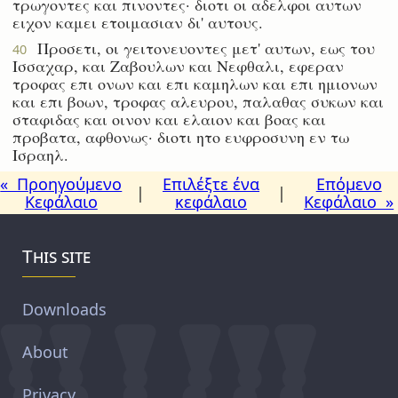
τρωγοντες και πινοντες· διοτι οι αδελφοι αυτων
ειχον καμει ετοιμασιαν δι' αυτους.
Προσετι, οι γειτονευοντες μετ' αυτων, εως του
40
Ισσαχαρ, και Ζαβουλων και Νεφθαλι, εφεραν
τροφας επι ονων και επι καμηλων και επι ημιονων
και επι βοων, τροφας αλευρου, παλαθας συκων και
σταφιδας και οινον και ελαιον και βοας και
προβατα, αφθονως· διοτι ητο ευφροσυνη εν τω
Ισραηλ.
« Προηγούμενο
Επιλέξτε ένα
Επόμενο
|
|
Κεφάλαιο
κεφάλαιο
Κεφάλαιο »
This site
Downloads
About
Privacy