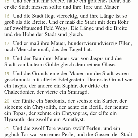
Und der mit mir redete, hatte ein goldenes Rohr, daß
15
er die Stadt messen sollte und ihre Tore und Mauer.
Und die Stadt liegt viereckig, und ihre Länge ist so
16
groß als die Breite. Und er maß die Stadt mit dem Rohr
auf zwölftausend Feld Wegs. Die Länge und die Breite
und die Höhe der Stadt sind gleich.
Und er maß ihre Mauer, hundertvierundvierzig Ellen,
17
nach Menschenmaß, das der Engel hat.
Und der Bau ihrer Mauer war von Jaspis und die
18
Stadt von lauterm Golde gleich dem reinen Glase.
Und die Grundsteine der Mauer um die Stadt waren
19
geschmückt mit allerlei Edelgestein. Der erste Grund war
ein Jaspis, der andere ein Saphir, der dritte ein
Chalzedonier, der vierte ein Smaragd,
der fünfte ein Sardonix, der sechste ein Sarder, der
20
siebente ein Chrysolith, der achte ein Berill, der neunte
ein Topas, der zehnte ein Chrysopras, der elfte ein
Hyazinth, der zwölfte ein Amethyst.
Und die zwölf Tore waren zwölf Perlen, und ein
21
jeglich Tor war von einer Perle; und die Gassen der Stadt