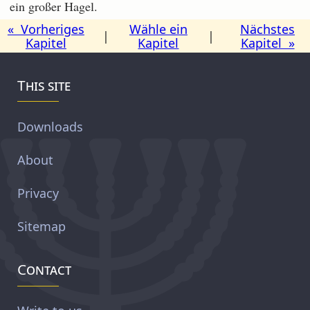
ein großer Hagel.
« Vorheriges
Wähle ein
Nächstes
|
|
Kapitel
Kapitel
Kapitel »
This site
Downloads
About
Privacy
Sitemap
Contact