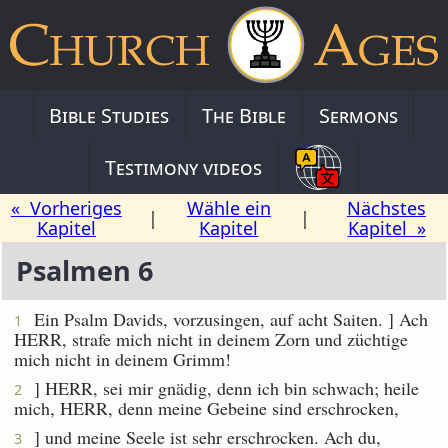
Bible Studies
The Bible
Sermons
Testimony videos
« Vorheriges
Wähle ein
Nächstes
|
|
Kapitel
Kapitel
Kapitel »
Psalmen 6
Ein Psalm Davids, vorzusingen, auf acht Saiten. ] Ach
1
HERR, strafe mich nicht in deinem Zorn und züchtige
mich nicht in deinem Grimm!
] HERR, sei mir gnädig, denn ich bin schwach; heile
2
mich, HERR, denn meine Gebeine sind erschrocken,
] und meine Seele ist sehr erschrocken. Ach du,
3