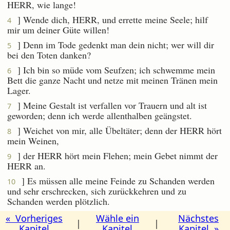
HERR, wie lange!
] Wende dich, HERR, und errette meine Seele; hilf
4
mir um deiner Güte willen!
] Denn im Tode gedenkt man dein nicht; wer will dir
5
bei den Toten danken?
] Ich bin so müde vom Seufzen; ich schwemme mein
6
Bett die ganze Nacht und netze mit meinen Tränen mein
Lager.
] Meine Gestalt ist verfallen vor Trauern und alt ist
7
geworden; denn ich werde allenthalben geängstet.
] Weichet von mir, alle Übeltäter; denn der HERR hört
8
mein Weinen,
] der HERR hört mein Flehen; mein Gebet nimmt der
9
HERR an.
] Es müssen alle meine Feinde zu Schanden werden
10
und sehr erschrecken, sich zurückkehren und zu
Schanden werden plötzlich.
« Vorheriges
Wähle ein
Nächstes
|
|
Kapitel
Kapitel
Kapitel »