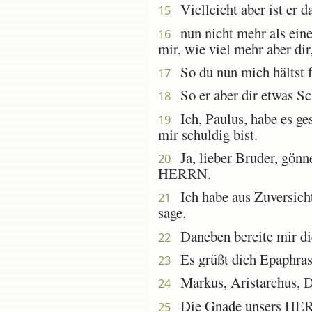
Vielleicht aber ist er d
15
nun nicht mehr als eine
16
mir, wie viel mehr aber d
So du nun mich hältst f
17
So er aber dir etwas Sch
18
Ich, Paulus, habe es ges
19
mir schuldig bist.
Ja, lieber Bruder, gönn
20
HERRN.
Ich habe aus Zuversicht
21
sage.
Daneben bereite mir die
22
Es grüßt dich Epaphras,
23
Markus, Aristarchus, D
24
Die Gnade unsers HERRN
25