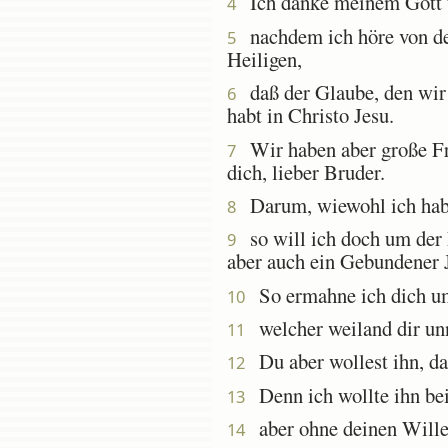
Ich danke meinem Gott u
4
nachdem ich höre von de
5
Heiligen,
daß der Glaube, den wir m
6
habt in Christo Jesu.
Wir haben aber große Fre
7
dich, lieber Bruder.
Darum, wiewohl ich habe g
8
so will ich doch um der L
9
aber auch ein Gebundener J
So ermahne ich dich um
10
welcher weiland dir unnü
11
Du aber wollest ihn, da
12
Denn ich wollte ihn bei 
13
aber ohne deinen Willen 
14