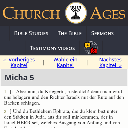
Bible Studies
The Bible
Sermons
Testimony videos
« Vorheriges
Wähle ein
Nächstes
|
|
Kapitel
Kapitel
Kapitel »
Micha 5
[:] Aber nun, du Kriegerin, rüste dich! denn man wird
1
uns belagern und den Richter Israels mit der Rute auf den
Backen schlagen.
] Und du Bethlehem Ephrata, die du klein bist unter
2
den Städten in Juda, aus dir soll mir kommen, der in
Israel HERR sei, welches Ausgang von Anfang und von
Ewigkeit her gewesen ist.