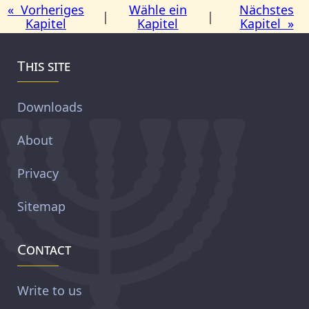
« Vorheriges
Wähle ein
Nächstes
|
|
Kapitel
Kapitel
Kapitel »
This site
Downloads
About
Privacy
Sitemap
Contact
Write to us