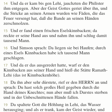
Und da er kam bis gen Lehi, jauchzten die Philister
14
ihm entgegen. Aber der Geist Gottes geriet über ihn, und
die Stricke an seinen Armen wurden wie Fäden, die das
Feuer versengt hat, daß die Bande an seinen Händen
zerschmolzen.
Und er fand einen frischen Eselskinnbacken; da
15
reckte er seine Hand aus und nahm ihn und schlug damit
tausend Mann.
Und Simson sprach: Da liegen sie bei Haufen; durch
16
eines Esels Kinnbacken habe ich tausend Mann
geschlagen.
Und da er das ausgeredet hatte, warf er den
17
Kinnbacken aus seiner Hand und hieß die Stätte Ramath-
Lehi (das ist Kinnbackenhöhe).
Da ihn aber sehr dürstete, rief er den HERRN an und
18
sprach: Du hast solch großes Heil gegeben durch die
Hand deines Knechtes; nun aber muß ich Durstes sterben
und in der Unbeschnittenen Hände fallen.
Da spaltete Gott die Höhlung in Lehi, das Wasser
19
herausging; und als er trank, kam der Geist wieder, und