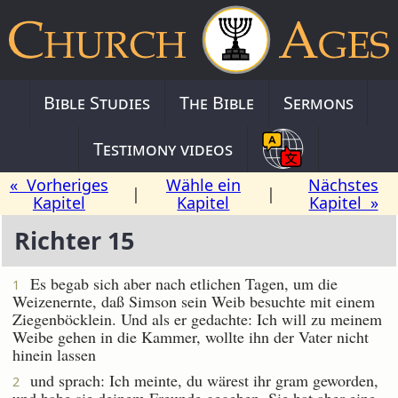
Bible Studies
The Bible
Sermons
Testimony videos
« Vorheriges
Wähle ein
Nächstes
|
|
Kapitel
Kapitel
Kapitel »
Richter 15
Es begab sich aber nach etlichen Tagen, um die
1
Weizenernte, daß Simson sein Weib besuchte mit einem
Ziegenböcklein. Und als er gedachte: Ich will zu meinem
Weibe gehen in die Kammer, wollte ihn der Vater nicht
hinein lassen
und sprach: Ich meinte, du wärest ihr gram geworden,
2
und habe sie deinem Freunde gegeben. Sie hat aber eine