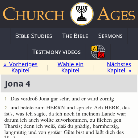
Bible Studies
The Bible
Sermons
Testimony videos
« Vorheriges
Wähle ein
Nächstes
|
|
Kapitel
Kapitel
Kapitel »
Jona 4
Das verdroß Jona gar sehr, und er ward zornig
1
und betete zum HERRN und sprach: Ach HERR, das
2
ist's, was ich sagte, da ich noch in meinem Lande war;
darum ich auch wollte zuvorkommen, zu fliehen gen
Tharsis; denn ich weiß, daß du gnädig, barmherzig,
langmütig und von großer Güte bist und läßt dich des
Übels reuen.