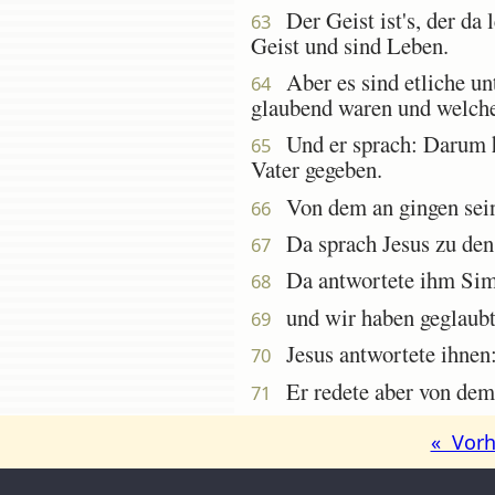
Der Geist ist's, der da l
63
Geist und sind Leben.
Aber es sind etliche unt
64
glaubend waren und welche
Und er sprach: Darum h
65
Vater gegeben.
Von dem an gingen seine
66
Da sprach Jesus zu den
67
Da antwortete ihm Simo
68
und wir haben geglaubt u
69
Jesus antwortete ihnen: 
70
Er redete aber von dem J
71
« Vorh