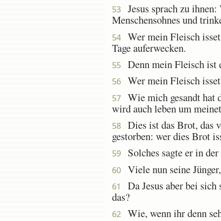
Jesus sprach zu ihnen: W
53
Menschensohnes und trinken
Wer mein Fleisch isset 
54
Tage auferwecken.
Denn mein Fleisch ist di
55
Wer mein Fleisch isset u
56
Wie mich gesandt hat der
57
wird auch leben um meinet
Dies ist das Brot, das 
58
gestorben: wer dies Brot is
Solches sagte er in der
59
Viele nun seine Jünger, 
60
Da Jesus aber bei sich s
61
das?
Wie, wenn ihr denn sehe
62