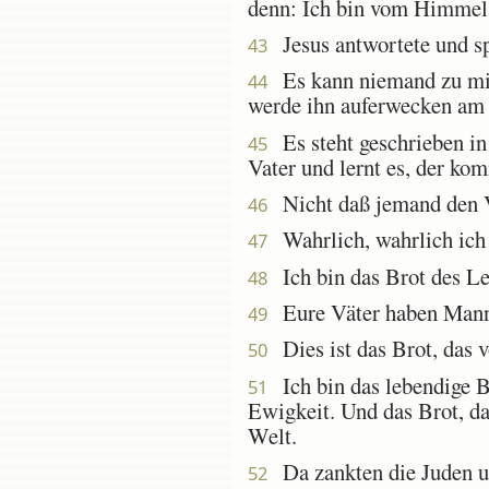
denn: Ich bin vom Himme
Jesus antwortete und sp
43
Es kann niemand zu mir 
44
werde ihn auferwecken am 
Es steht geschrieben in 
45
Vater und lernt es, der ko
Nicht daß jemand den Va
46
Wahrlich, wahrlich ich 
47
Ich bin das Brot des Le
48
Eure Väter haben Manna 
49
Dies ist das Brot, das 
50
Ich bin das lebendige B
51
Ewigkeit. Und das Brot, da
Welt.
Da zankten die Juden un
52