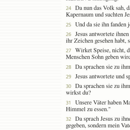
Da nun das Volk sah, daß
24
Kapernaum und suchten J
Und da sie ihn fanden j
25
Jesus antwortete ihnen u
26
ihr Zeichen gesehen habt, 
Wirket Speise, nicht, di
27
Menschen Sohn geben wird; 
Da sprachen sie zu ihm:
28
Jesus antwortete und spr
29
Da sprachen sie zu ihm:
30
wirkst du?
Unsere Väter haben Mann
31
Himmel zu essen."
Da sprach Jesus zu ihne
32
gegeben, sondern mein Vat