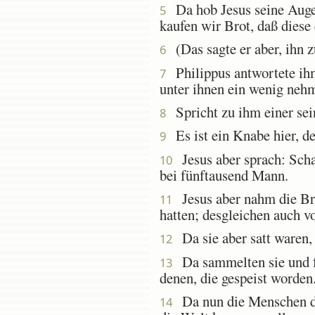
Da hob Jesus seine Augen
5
kaufen wir Brot, daß diese
(Das sagte er aber, ihn z
6
Philippus antwortete ihm:
7
unter ihnen ein wenig neh
Spricht zu ihm einer sei
8
Es ist ein Knabe hier, de
9
Jesus aber sprach: Schaf
10
bei fünftausend Mann.
Jesus aber nahm die Brot
11
hatten; desgleichen auch vo
Da sie aber satt waren,
12
Da sammelten sie und fü
13
denen, die gespeist worden
Da nun die Menschen das 
14