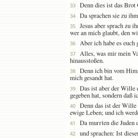
Denn dies ist das Brot
33
Da sprachen sie zu ihm:
34
Jesus aber sprach zu ih
35
wer an mich glaubt, den w
Aber ich habe es euch ge
36
Alles, was mir mein Vat
37
hinausstoßen.
Denn ich bin vom Himme
38
mich gesandt hat.
Das ist aber der Wille d
39
gegeben hat, sondern daß i
Denn das ist der Wille d
40
ewige Leben; und ich werd
Da murrten die Juden da
41
und sprachen: Ist dieser
42