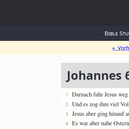
Bible Stu
« Vorh
Johannes 
Darnach fuhr Jesus weg ü
1
Und es zog ihm viel Volks
2
Jesus aber ging hinauf au
3
Es war aber nahe Ostern,
4