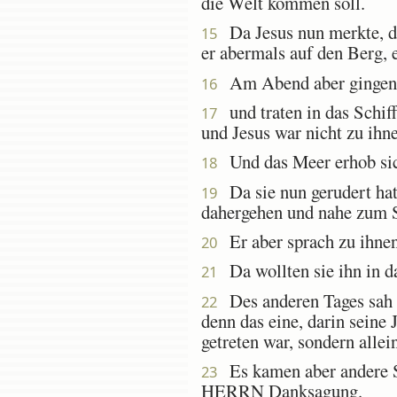
die Welt kommen soll.
Da Jesus nun merkte, d
15
er abermals auf den Berg, er
Am Abend aber gingen d
16
und traten in das Schif
17
und Jesus war nicht zu ih
Und das Meer erhob sic
18
Da sie nun gerudert hat
19
dahergehen und nahe zum S
Er aber sprach zu ihnen:
20
Da wollten sie ihn in da
21
Des anderen Tages sah da
22
denn das eine, darin seine 
getreten war, sondern alle
Es kamen aber andere Sch
23
HERRN Danksagung.