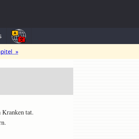
s
pitel »
 Kranken tat.
rn.