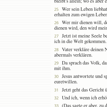
bleibt's allein; wo es aber e
Wer sein Leben liebhat, 
25
erhalten zum ewigen Leben
Wer mir dienen will, der
26
dienen wird, den wird mein
Jetzt ist meine Seele be
27
ich in die Welt gekommen.
Vater verkläre deinen 
28
abermals verklären.
Da sprach das Volk, das
29
mit ihm.
Jesus antwortete und sp
30
euretwillen.
Jetzt geht das Gericht ü
31
Und ich, wenn ich erhöht
32
(Das sagte er aber, zu d
33