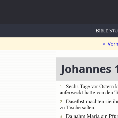
Bible Stu
« Vorh
Johannes 
Sechs Tage vor Ostern ka
1
auferweckt hatte von den T
Daselbst machten sie ihm
2
zu Tische saßen.
Da nahm Maria ein Pfund 
3