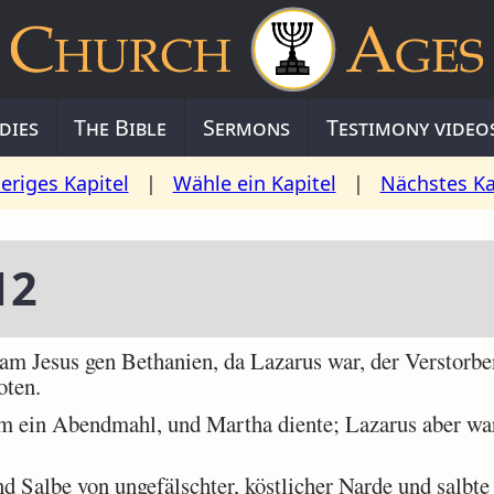
dies
The Bible
Sermons
Testimony video
eriges Kapitel
|
Wähle ein Kapitel
|
Nächstes Ka
12
m Jesus gen Bethanien, da Lazarus war, der Verstorbe
oten.
 ein Abendmahl, und Martha diente; Lazarus aber war 
Salbe von ungefälschter, köstlicher Narde und salbte