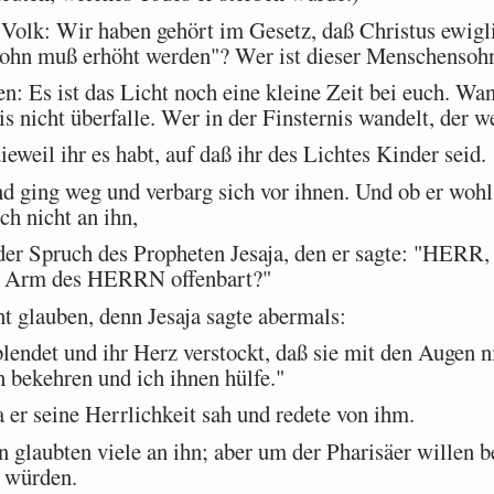
olk: Wir haben gehört im Gesetz, daß Christus ewigli
ohn muß erhöht werden"? Wer ist dieser Menschensoh
: Es ist das Licht noch eine kleine Zeit bei euch. Wand
is nicht überfalle. Wer in der Finsternis wandelt, der w
eweil ihr es habt, auf daß ihr des Lichtes Kinder seid.
d ging weg und verbarg sich vor ihnen. Und ob er wohl
ch nicht an ihn,
der Spruch des Propheten Jesaja, den er sagte: "HERR,
r Arm des HERRN offenbart?"
 glauben, denn Jesaja sagte abermals:
lendet und ihr Herz verstockt, daß sie mit den Augen 
 bekehren und ich ihnen hülfe."
 er seine Herrlichkeit sah und redete von ihm.
laubten viele an ihn; aber um der Pharisäer willen be
n würden.