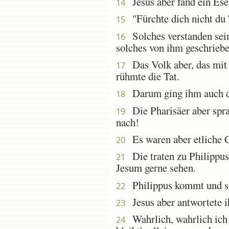
Jesus aber fand ein Esel
14
"Fürchte dich nicht du 
15
Solches verstanden seine
16
solches von ihm geschriebe
Das Volk aber, das mit 
17
rühmte die Tat.
Darum ging ihm auch das
18
Die Pharisäer aber sprach
19
nach!
Es waren aber etliche G
20
Die traten zu Philippus,
21
Jesum gerne sehen.
Philippus kommt und sag
22
Jesus aber antwortete i
23
Wahrlich, wahrlich ich s
24