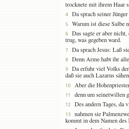
trocknete mit ihrem Haar 
Da sprach seiner Jünger e
4
Warum ist diese Salbe n
5
Das sagte er aber nicht, 
6
trug, was gegeben ward.
Da sprach Jesus: Laß sie
7
Denn Arme habt ihr alleze
8
Da erfuhr viel Volks der 
9
daß sie auch Lazarus sähen
Aber die Hohenpriester t
10
denn um seinetwillen gi
11
Des andern Tages, da vi
12
nahmen sie Palmenzweige
13
kommt in dem Namen des 