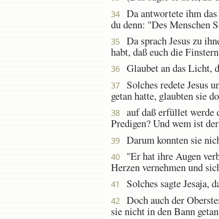
Da antwortete ihm das V
34
du denn: "Des Menschen S
Da sprach Jesus zu ihnen
35
habt, daß euch die Finstern
Glaubet an das Licht, di
36
Solches redete Jesus un
37
getan hatte, glaubten sie do
auf daß erfüllet werde 
38
Predigen? Und wem ist de
Darum konnten sie nicht
39
"Er hat ihre Augen verb
40
Herzen vernehmen und sich
Solches sagte Jesaja, da
41
Doch auch der Obersten g
42
sie nicht in den Bann geta