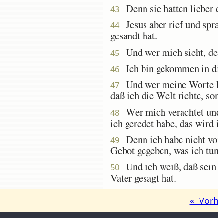
Denn sie hatten lieber d
43
Jesus aber rief und spra
44
gesandt hat.
Und wer mich sieht, der 
45
Ich bin gekommen in die 
46
Und wer meine Worte hör
47
daß ich die Welt richte, so
Wer mich verachtet und 
48
ich geredet habe, das wird
Denn ich habe nicht von 
49
Gebot gegeben, was ich tun
Und ich weiß, daß sein G
50
Vater gesagt hat.
« Vorh