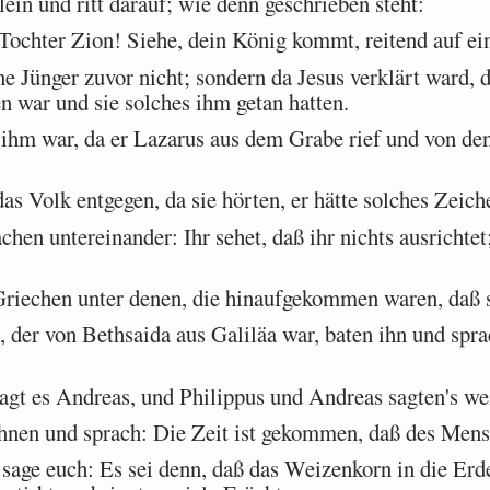
ein und ritt darauf; wie denn geschrieben steht:
Tochter Zion! Siehe, dein König kommt, reitend auf ei
 Jünger zuvor nicht; sondern da Jesus verklärt ward, d
n war und sie solches ihm getan hatten.
ihm war, da er Lazarus aus dem Grabe rief und von den
 Volk entgegen, da sie hörten, er hätte solches Zeich
en untereinander: Ihr sehet, daß ihr nichts ausrichtet;
riechen unter denen, die hinaufgekommen waren, daß s
 der von Bethsaida aus Galiläa war, baten ihn und spra
t es Andreas, und Philippus und Andreas sagten's wei
hnen und sprach: Die Zeit ist gekommen, daß des Mens
age euch: Es sei denn, daß das Weizenkorn in die Erde 