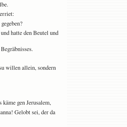
lbe.
erriet:
 gegeben?
 und hatte den Beutel und
 Begräbnisses.
u willen allein, sondern
us käme gen Jerusalem,
nna! Gelobt sei, der da