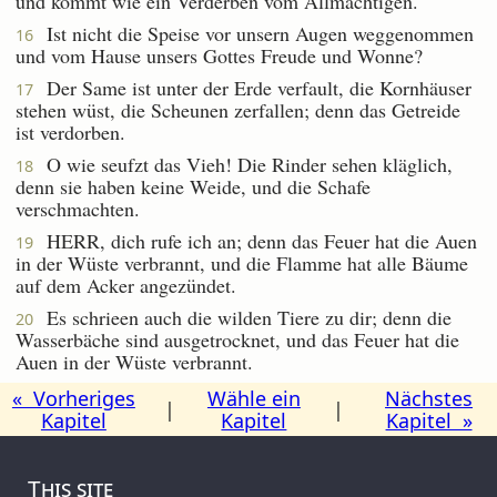
und kommt wie ein Verderben vom Allmächtigen.
Ist nicht die Speise vor unsern Augen weggenommen
16
und vom Hause unsers Gottes Freude und Wonne?
Der Same ist unter der Erde verfault, die Kornhäuser
17
stehen wüst, die Scheunen zerfallen; denn das Getreide
ist verdorben.
O wie seufzt das Vieh! Die Rinder sehen kläglich,
18
denn sie haben keine Weide, und die Schafe
verschmachten.
HERR, dich rufe ich an; denn das Feuer hat die Auen
19
in der Wüste verbrannt, und die Flamme hat alle Bäume
auf dem Acker angezündet.
Es schrieen auch die wilden Tiere zu dir; denn die
20
Wasserbäche sind ausgetrocknet, und das Feuer hat die
Auen in der Wüste verbrannt.
« Vorheriges
Wähle ein
Nächstes
|
|
Kapitel
Kapitel
Kapitel »
This site