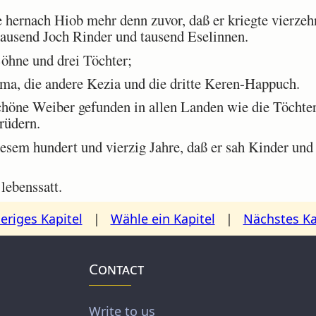
ernach Hiob mehr denn zuvor, daß er kriegte vierzeh
ausend Joch Rinder und tausend Eselinnen.
öhne und drei Töchter;
ma, die andere Kezia und die dritte Keren-Happuch.
öne Weiber gefunden in allen Landen wie die Töchter
rüdern.
sem hundert und vierzig Jahre, daß er sah Kinder und 
lebenssatt.
eriges Kapitel
|
Wähle ein Kapitel
|
Nächstes Ka
Contact
Write to us