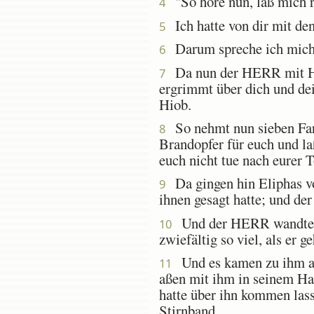
"So höre nun, laß mich re
4
Ich hatte von dir mit de
5
Darum spreche ich mich 
6
Da nun der HERR mit Hiob
7
ergrimmt über dich und dei
Hiob.
So nehmt nun sieben Far
8
Brandopfer für euch und la
euch nicht tue nach eurer 
Da gingen hin Eliphas v
9
ihnen gesagt hatte; und d
Und der HERR wandte da
10
zwiefältig so viel, als er ge
Und es kamen zu ihm all
11
aßen mit ihm in seinem Hau
hatte über ihn kommen las
Stirnband.