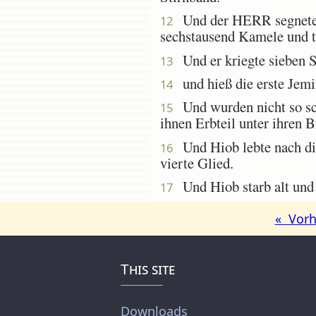
Und der HERR segnete h
12
sechstausend Kamele und t
Und er kriegte sieben S
13
und hieß die erste Jemi
14
Und wurden nicht so sch
15
ihnen Erbteil unter ihren B
Und Hiob lebte nach die
16
vierte Glied.
Und Hiob starb alt und 
17
« Vorh
This site
Downloads