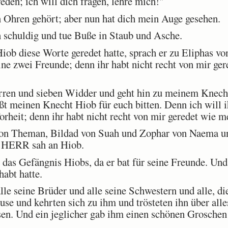
den; ich will dich fragen, lehre mich!"
n Ohren gehört; aber nun hat dich mein Auge gesehen.
schuldig und tue Buße in Staub und Asche.
 diese Worte geredet hatte, sprach er zu Eliphas vo
ne zwei Freunde; denn ihr habt nicht recht von mir ge
ren und sieben Widder und geht hin zu meinem Knecht
ßt meinen Knecht Hiob für euch bitten. Denn ich will i
Torheit; denn ihr habt nicht recht von mir geredet wie 
on Theman, Bildad von Suah und Zophar von Naema u
er HERR sah an Hiob.
s Gefängnis Hiobs, da er bat für seine Freunde. Und
habt hatte.
e seine Brüder und alle seine Schwestern und alle, di
se und kehrten sich zu ihm und trösteten ihn über al
sen. Und ein jeglicher gab ihm einen schönen Groschen