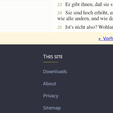
Er gibt ihnen, daß sie s
23
Sie sind hoch erhöht, un
24
wie alle andern, und wie d
Ist's nicht also? Wohla
25
« Vorh
This site
Downloads
About
Privacy
Sitemap