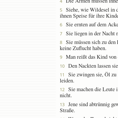
Die Armen müssen ihnen 
4
Siehe, wie Wildesel in d
5
ihnen Speise für ihre Kinde
Sie ernten auf dem Acker
6
Sie liegen in der Nacht 
7
Sie müssen sich zu den Fe
8
keine Zuflucht haben.
Man reißt das Kind von 
9
Den Nackten lassen sie 
10
Sie zwingen sie, Öl zu m
11
leiden.
Sie machen die Leute in 
12
nicht.
Jene sind abtrünnig gew
13
Straße.