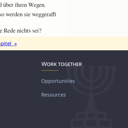
nd über ihren Wegen.
 so werden sie weggerafft
e Rede nichts sei?
pitel »
Work together
Opportunities
Resources