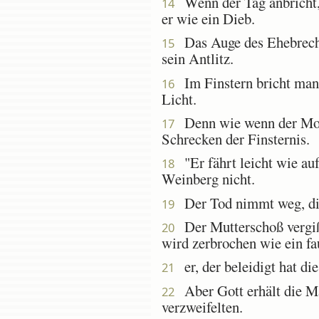
Wenn der Tag anbricht, 
14
er wie ein Dieb.
Das Auge des Ehebrecher
15
sein Antlitz.
Im Finstern bricht man i
16
Licht.
Denn wie wenn der Morge
17
Schrecken der Finsternis.
"Er fährt leicht wie au
18
Weinberg nicht.
Der Tod nimmt weg, die 
19
Der Mutterschoß vergißt
20
wird zerbrochen wie ein f
er, der beleidigt hat di
21
Aber Gott erhält die Mä
22
verzweifelten.