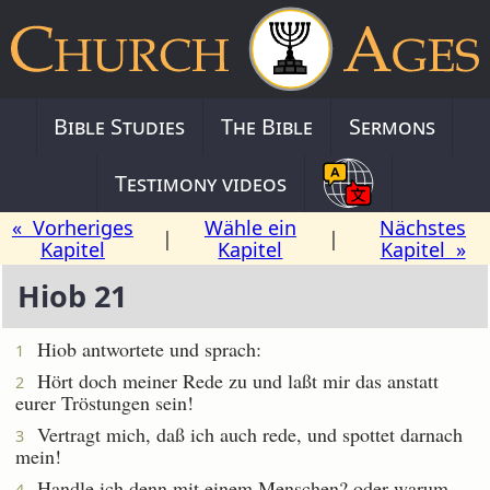
Bible Studies
The Bible
Sermons
Testimony videos
« Vorheriges
Wähle ein
Nächstes
|
|
Kapitel
Kapitel
Kapitel »
Hiob 21
Hiob antwortete und sprach:
1
Hört doch meiner Rede zu und laßt mir das anstatt
2
eurer Tröstungen sein!
Vertragt mich, daß ich auch rede, und spottet darnach
3
mein!
Handle ich denn mit einem Menschen? oder warum
4