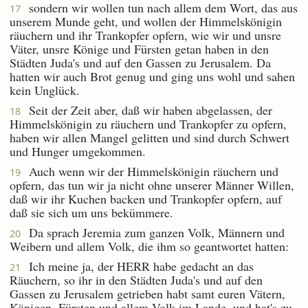
sondern wir wollen tun nach allem dem Wort, das aus
17
unserem Munde geht, und wollen der Himmelskönigin
räuchern und ihr Trankopfer opfern, wie wir und unsre
Väter, unsre Könige und Fürsten getan haben in den
Städten Juda's und auf den Gassen zu Jerusalem. Da
hatten wir auch Brot genug und ging uns wohl und sahen
kein Unglück.
Seit der Zeit aber, daß wir haben abgelassen, der
18
Himmelskönigin zu räuchern und Trankopfer zu opfern,
haben wir allen Mangel gelitten und sind durch Schwert
und Hunger umgekommen.
Auch wenn wir der Himmelskönigin räuchern und
19
opfern, das tun wir ja nicht ohne unserer Männer Willen,
daß wir ihr Kuchen backen und Trankopfer opfern, auf
daß sie sich um uns bekümmere.
Da sprach Jeremia zum ganzen Volk, Männern und
20
Weibern und allem Volk, die ihm so geantwortet hatten:
Ich meine ja, der HERR habe gedacht an das
21
Räuchern, so ihr in den Städten Juda's und auf den
Gassen zu Jerusalem getrieben habt samt euren Vätern,
Königen, Fürsten und allem Volk im Lande, und hat's zu