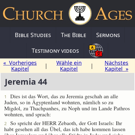
Bible Studies
The Bible
Sermons
Testimony videos
« Vorheriges
Wähle ein
Nächstes
|
|
Kapitel
Kapitel
Kapitel »
Jeremia 44
Dies ist das Wort, das zu Jeremia geschah an alle
1
Juden, so in Ägyptenland wohnten, nämlich so zu
Migdol, zu Thachpanhes, zu Noph und im Lande Pathros
wohnten, und sprach:
So spricht der HERR Zebaoth, der Gott Israels: Ihr
2
habt gesehen all das Übel, das ich habe kommen lassen
über Jerusalem und über alle Städte in Juda; und siehe,