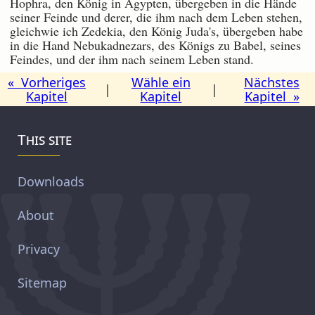
Hophra, den König in Ägypten, übergeben in die Hände
seiner Feinde und derer, die ihm nach dem Leben stehen,
gleichwie ich Zedekia, den König Juda's, übergeben habe
in die Hand Nebukadnezars, des Königs zu Babel, seines
Feindes, und der ihm nach seinem Leben stand.
« Vorheriges
Wähle ein
Nächstes
|
|
Kapitel
Kapitel
Kapitel »
This site
Downloads
About
Privacy
Sitemap