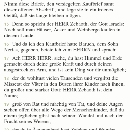
Nimm diese Briefe, den versiegelten Kaufbrief samt
dieser offenen Abschrift, und lege sie in ein irdenes
Gefäß, daß sie lange bleiben mögen.
Denn so spricht der HERR Zebaoth, der Gott Israels:
15
Noch soll man Häuser, Äcker und Weinberge kaufen in
diesem Lande.
Und da ich den Kaufbrief hatte Baruch, dem Sohn
16
Nerias, gegeben, betete ich zum HERRN und sprach:
Ach HERR HERR, siehe, du hast Himmel und Erde
17
gemacht durch deine große Kraft und durch deinen
ausgestreckten Arm, und ist kein Ding vor dir unmöglich;
der du wohltust vielen Tausenden und vergiltst die
18
Missetat der Väter in den Busen ihrer Kinder nach ihnen,
du großer und starker Gott; HERR Zebaoth ist dein
Name;
groß von Rat und mächtig von Tat, und deine Augen
19
stehen offen über alle Wege der Menschenkinder, daß du
einem jeglichen gibst nach seinem Wandel und nach der
Frucht seines Wesens;
der du in Ägyptenland hast Zeichen und Wunder
20