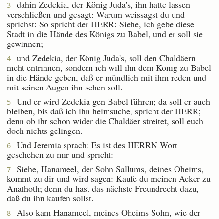
dahin Zedekia, der König Juda's, ihn hatte lassen
3
verschließen und gesagt: Warum weissagst du und
sprichst: So spricht der HERR: Siehe, ich gebe diese
Stadt in die Hände des Königs zu Babel, und er soll sie
gewinnen;
und Zedekia, der König Juda's, soll den Chaldäern
4
nicht entrinnen, sondern ich will ihn dem König zu Babel
in die Hände geben, daß er mündlich mit ihm reden und
mit seinen Augen ihn sehen soll.
Und er wird Zedekia gen Babel führen; da soll er auch
5
bleiben, bis daß ich ihn heimsuche, spricht der HERR;
denn ob ihr schon wider die Chaldäer streitet, soll euch
doch nichts gelingen.
Und Jeremia sprach: Es ist des HERRN Wort
6
geschehen zu mir und spricht:
Siehe, Hanameel, der Sohn Sallums, deines Oheims,
7
kommt zu dir und wird sagen: Kaufe du meinen Acker zu
Anathoth; denn du hast das nächste Freundrecht dazu,
daß du ihn kaufen sollst.
Also kam Hanameel, meines Oheims Sohn, wie der
8