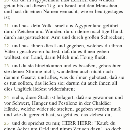
getan bis auf diesen Tag, an Israel und den Menschen,
und hast dir einen Namen gemacht, wie er heutigestages
ist;
und hast dein Volk Israel aus Ägyptenland geführt
21
durch Zeichen und Wunder, durch deine mächtige Hand,
durch ausgestrecktem Arm und durch großen Schrecken;
und hast ihnen dies Land gegeben, welches du ihren
22
Vätern geschworen hattest, daß du es ihnen geben
wolltest, ein Land, darin Milch und Honig fließt:
und da sie hineinkamen und es besaßen, gehorchten
23
sie deiner Stimme nicht, wandelten auch nicht nach
deinem Gesetz; und alles, was du ihnen gebotest, daß sie
es tun sollten, das ließen sie; darum du auch ihnen all
dies Unglück ließest widerfahren;
siehe, diese Stadt ist belagert, daß sie gewonnen und
24
vor Schwert, Hunger und Pestilenz in der Chaldäer
Hände, welche wider sie streiten, gegeben werden muß;
und wie du geredet hast, so geht es, das siehest du,
und du sprichst zu mir, HERR HERR: "Kaufe du
25
einen Acker um Geld und nimm Zeugen dazu", so doch