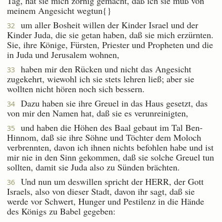
Tag, hat sie mich zornig gemacht, daß ich sie muß von
meinem Angesicht wegtun{}
um aller Bosheit willen der Kinder Israel und der
32
Kinder Juda, die sie getan haben, daß sie mich erzürnten.
Sie, ihre Könige, Fürsten, Priester und Propheten und die
in Juda und Jerusalem wohnen,
haben mir den Rücken und nicht das Angesicht
33
zugekehrt, wiewohl ich sie stets lehren ließ; aber sie
wollten nicht hören noch sich bessern.
Dazu haben sie ihre Greuel in das Haus gesetzt, das
34
von mir den Namen hat, daß sie es verunreinigten,
und haben die Höhen des Baal gebaut im Tal Ben-
35
Hinnom, daß sie ihre Söhne und Töchter dem Moloch
verbrennten, davon ich ihnen nichts befohlen habe und ist
mir nie in den Sinn gekommen, daß sie solche Greuel tun
sollten, damit sie Juda also zu Sünden brächten.
Und nun um deswillen spricht der HERR, der Gott
36
Israels, also von dieser Stadt, davon ihr sagt, daß sie
werde vor Schwert, Hunger und Pestilenz in die Hände
des Königs zu Babel gegeben: