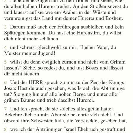
2
du allenthalben Hurerei treibst. An den Straßen sitzest du
und lauerst auf sie wie ein Araber in der Wüste und
verunreinigst das Land mit deiner Hurerei und Bosheit.
Darum muß auch der Frühregen ausbleiben und kein
3
Spätregen kommen. Du hast eine Hurenstirn, du willst
dich nicht mehr schämen
und schreist gleichwohl zu mir: "Lieber Vater, du
4
Meister meiner Jugend!
willst du denn ewiglich zürnen und nicht vom Grimm
5
lassen?" Siehe, so redest du, und tust Böses und lässest
dir nicht steuern.
Und der HERR sprach zu mir zu der Zeit des Königs
6
Josia: Hast du auch gesehen, was Israel, die Abtrünnige
tat? Sie ging hin auf alle hohen Berge und unter alle
grünen Bäume und trieb daselbst Hurerei.
Und ich sprach, da sie solches alles getan hatte:
7
Bekehre dich zu mir. Aber sie bekehrte sich nicht. Und
obwohl ihre Schwester Juda, die Verstockte, gesehen hat,
wie ich der Abtrünnigen Israel Ehebruch gestraft und
8