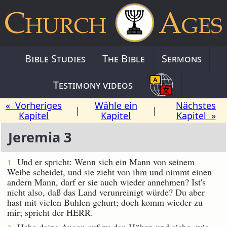
Bible Studies
The Bible
Sermons
Testimony videos
« Vorheriges
Wähle ein
Nächstes
|
|
Kapitel
Kapitel
Kapitel »
Jeremia 3
Und er spricht: Wenn sich ein Mann von seinem
1
Weibe scheidet, und sie zieht von ihm und nimmt einen
andern Mann, darf er sie auch wieder annehmen? Ist's
nicht also, daß das Land verunreinigt würde? Du aber
hast mit vielen Buhlen gehurt; doch komm wieder zu
mir; spricht der HERR.
Hebe deine Augen auf zu den Höhen und siehe, wie