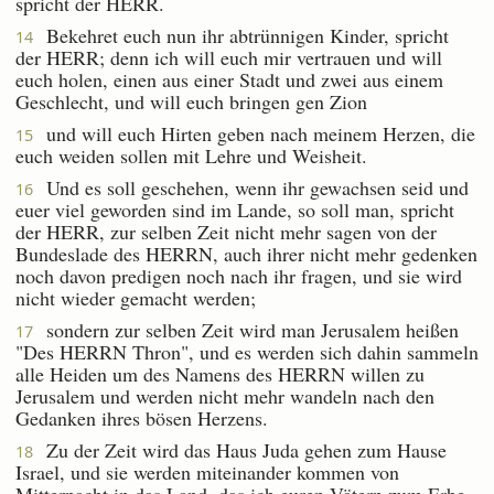
spricht der HERR.
Bekehret euch nun ihr abtrünnigen Kinder, spricht
14
der HERR; denn ich will euch mir vertrauen und will
euch holen, einen aus einer Stadt und zwei aus einem
Geschlecht, und will euch bringen gen Zion
und will euch Hirten geben nach meinem Herzen, die
15
euch weiden sollen mit Lehre und Weisheit.
Und es soll geschehen, wenn ihr gewachsen seid und
16
euer viel geworden sind im Lande, so soll man, spricht
der HERR, zur selben Zeit nicht mehr sagen von der
Bundeslade des HERRN, auch ihrer nicht mehr gedenken
noch davon predigen noch nach ihr fragen, und sie wird
nicht wieder gemacht werden;
sondern zur selben Zeit wird man Jerusalem heißen
17
"Des HERRN Thron", und es werden sich dahin sammeln
alle Heiden um des Namens des HERRN willen zu
Jerusalem und werden nicht mehr wandeln nach den
Gedanken ihres bösen Herzens.
Zu der Zeit wird das Haus Juda gehen zum Hause
18
Israel, und sie werden miteinander kommen von
Mitternacht in das Land, das ich euren Vätern zum Erbe