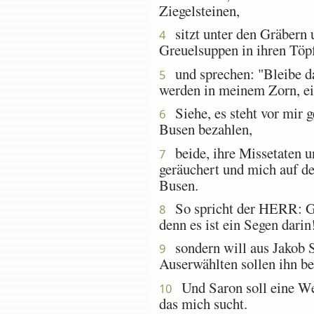
Ziegelsteinen,
sitzt unter den Gräbern u
4
Greuelsuppen in ihren Töp
und sprechen: "Bleibe dah
5
werden in meinem Zorn, ei
Siehe, es steht vor mir ge
6
Busen bezahlen,
beide, ihre Missetaten u
7
geräuchert und mich auf de
Busen.
So spricht der HERR: Gle
8
denn es ist ein Segen darin
sondern will aus Jakob S
9
Auserwählten sollen ihn be
Und Saron soll eine Wei
10
das mich sucht.