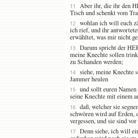
Aber ihr, die ihr den H
11
Tisch und schenkt vom Tran
wohlan ich will euch zä
12
ich rief, und ihr antwortete
erwähltet, was mir nicht gef
Darum spricht der HERR 
13
meine Knechte sollen trinke
zu Schanden werden;
siehe, meine Knechte sol
14
Jammer heulen
und sollt euren Namen 
15
seine Knechte mit einem 
daß, welcher sie segnen
16
schwören wird auf Erden, d
vergessen, und sie sind vo
Denn siehe, ich will ei
17
gedenken wird noch sie z