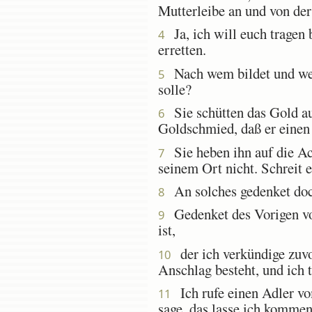
Mutterleibe an und von der 
Ja, ich will euch tragen b
4
erretten.
Nach wem bildet und wem 
5
solle?
Sie schütten das Gold au
6
Goldschmied, daß er einen
Sie heben ihn auf die Ach
7
seinem Ort nicht. Schreit e
An solches gedenket doch 
8
Gedenket des Vorigen von 
9
ist,
der ich verkündige zuvo
10
Anschlag besteht, und ich t
Ich rufe einen Adler vo
11
sage, das lasse ich kommen