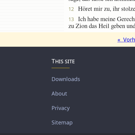
Höret mir zu, ihr stolze
12
Ich habe meine Gerechtig
13
zu Zion das Heil geben und
« Vorh
This site
Downloads
About
Privacy
Sitemap