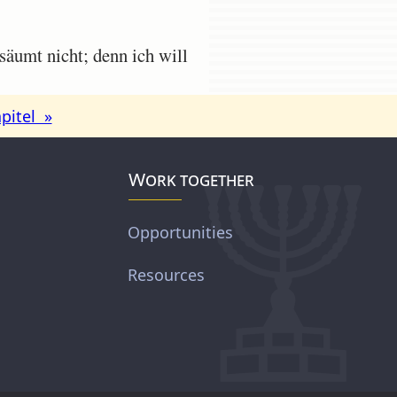
säumt nicht; denn ich will
pitel »
Work together
Opportunities
Resources