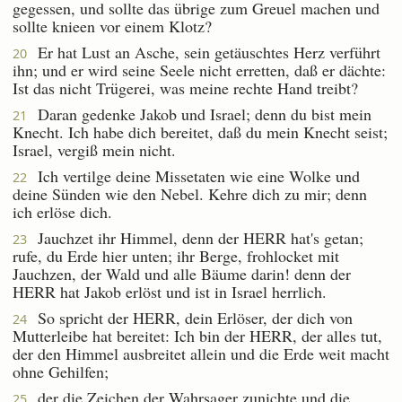
gegessen, und sollte das übrige zum Greuel machen und
sollte knieen vor einem Klotz?
Er hat Lust an Asche, sein getäuschtes Herz verführt
20
ihn; und er wird seine Seele nicht erretten, daß er dächte:
Ist das nicht Trügerei, was meine rechte Hand treibt?
Daran gedenke Jakob und Israel; denn du bist mein
21
Knecht. Ich habe dich bereitet, daß du mein Knecht seist;
Israel, vergiß mein nicht.
Ich vertilge deine Missetaten wie eine Wolke und
22
deine Sünden wie den Nebel. Kehre dich zu mir; denn
ich erlöse dich.
Jauchzet ihr Himmel, denn der HERR hat's getan;
23
rufe, du Erde hier unten; ihr Berge, frohlocket mit
Jauchzen, der Wald und alle Bäume darin! denn der
HERR hat Jakob erlöst und ist in Israel herrlich.
So spricht der HERR, dein Erlöser, der dich von
24
Mutterleibe hat bereitet: Ich bin der HERR, der alles tut,
der den Himmel ausbreitet allein und die Erde weit macht
ohne Gehilfen;
der die Zeichen der Wahrsager zunichte und die
25