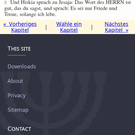
Und Hiskia sprach zu Jesaja: Das Wort des HERRN ist
8
gut, das du sagst, und sprach: Es sei nur Friede und
Treue, solange ich lebe.
« Vorheriges
Wähle ein
Nächstes
|
|
Kapitel
Kapitel
Kapitel »
This site
Downloads
About
Privacy
Sitemap
Contact