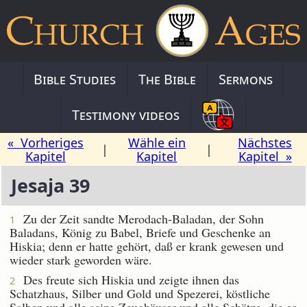
Bible Studies
The Bible
Sermons
Testimony videos
« Vorheriges
Wähle ein
Nächstes
|
|
Kapitel
Kapitel
Kapitel »
Jesaja 39
Zu der Zeit sandte Merodach-Baladan, der Sohn
1
Baladans, König zu Babel, Briefe und Geschenke an
Hiskia; denn er hatte gehört, daß er krank gewesen und
wieder stark geworden wäre.
Des freute sich Hiskia und zeigte ihnen das
2
Schatzhaus, Silber und Gold und Spezerei, köstliche
Salben und alle seine Zeughäuser und alle Schätze, die er