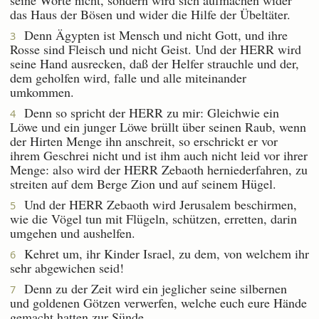
das Haus der Bösen und wider die Hilfe der Übeltäter.
Denn Ägypten ist Mensch und nicht Gott, und ihre
3
Rosse sind Fleisch und nicht Geist. Und der HERR wird
seine Hand ausrecken, daß der Helfer strauchle und der,
dem geholfen wird, falle und alle miteinander
umkommen.
Denn so spricht der HERR zu mir: Gleichwie ein
4
Löwe und ein junger Löwe brüllt über seinen Raub, wenn
der Hirten Menge ihn anschreit, so erschrickt er vor
ihrem Geschrei nicht und ist ihm auch nicht leid vor ihrer
Menge: also wird der HERR Zebaoth herniederfahren, zu
streiten auf dem Berge Zion und auf seinem Hügel.
Und der HERR Zebaoth wird Jerusalem beschirmen,
5
wie die Vögel tun mit Flügeln, schützen, erretten, darin
umgehen und aushelfen.
Kehret um, ihr Kinder Israel, zu dem, von welchem ihr
6
sehr abgewichen seid!
Denn zu der Zeit wird ein jeglicher seine silbernen
7
und goldenen Götzen verwerfen, welche euch eure Hände
gemacht hatten zur Sünde.