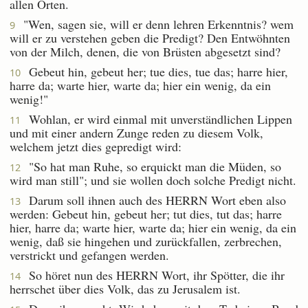
allen Orten.
"Wen, sagen sie, will er denn lehren Erkenntnis? wem
9
will er zu verstehen geben die Predigt? Den Entwöhnten
von der Milch, denen, die von Brüsten abgesetzt sind?
Gebeut hin, gebeut her; tue dies, tue das; harre hier,
10
harre da; warte hier, warte da; hier ein wenig, da ein
wenig!"
Wohlan, er wird einmal mit unverständlichen Lippen
11
und mit einer andern Zunge reden zu diesem Volk,
welchem jetzt dies gepredigt wird:
"So hat man Ruhe, so erquickt man die Müden, so
12
wird man still"; und sie wollen doch solche Predigt nicht.
Darum soll ihnen auch des HERRN Wort eben also
13
werden: Gebeut hin, gebeut her; tut dies, tut das; harre
hier, harre da; warte hier, warte da; hier ein wenig, da ein
wenig, daß sie hingehen und zurückfallen, zerbrechen,
verstrickt und gefangen werden.
So höret nun des HERRN Wort, ihr Spötter, die ihr
14
herrschet über dies Volk, das zu Jerusalem ist.