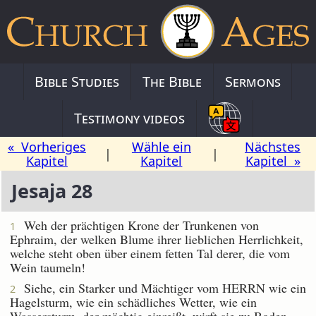
Bible Studies
The Bible
Sermons
Testimony videos
« Vorheriges
Wähle ein
Nächstes
|
|
Kapitel
Kapitel
Kapitel »
Jesaja 28
Weh der prächtigen Krone der Trunkenen von
1
Ephraim, der welken Blume ihrer lieblichen Herrlichkeit,
welche steht oben über einem fetten Tal derer, die vom
Wein taumeln!
Siehe, ein Starker und Mächtiger vom HERRN wie ein
2
Hagelsturm, wie ein schädliches Wetter, wie ein
Wassersturm, der mächtig einreißt, wirft sie zu Boden