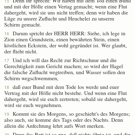
Denn ihr sprecht: Wir haben mit dem Tod einen Bund
15
und mit der Hölle einen Vertag gemacht; wenn eine Flut
dahergeht, wird sie uns nicht treffen; denn wir haben die
Lüge zu unsrer Zuflucht und Heuchelei zu unserm
Schirm gemacht.
Darum spricht der HERR HERR: Siehe, ich lege in
16
Zion einen Grundstein, einen bewährten Stein, einen
köstlichen Eckstein, der wohl gegründet ist. Wer glaubt,
der flieht nicht.
Und ich will das Recht zur Richtschnur und die
17
Gerechtigkeit zum Gericht machen; so wird der Hagel
die falsche Zuflucht wegtreiben, und Wasser sollen den
Schirm wegschwemmen,
daß euer Bund mit dem Tode los werde und euer
18
Vertrag mit der Hölle nicht bestehe. Und wenn eine Flut
dahergeht, wird sie euch zertreten; sobald sie dahergeht,
wird sie euch wegnehmen.
Kommt sie des Morgens, so geschieht's des Morgens;
19
also auch, sie komme des Tags oder des Nachts. Denn
allein die Anfechtung lehrt aufs Wort merken.
Denn das Bett ist so eng, daß nichts übrig ist, und die
20