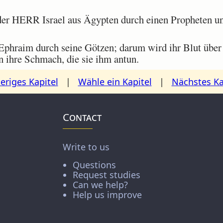
er HERR Israel aus Ägypten durch einen Propheten und
Ephraim durch seine Götzen; darum wird ihr Blut über
 ihre Schmach, die sie ihm antun.
eriges Kapitel
|
Wähle ein Kapitel
|
Nächstes Ka
Contact
Write to us
Questions
Request studies
Can we help?
Help us improve