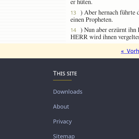
er hüten.
) Aber hernach führte d
13
einen Propheten.
) Nun aber erzürnt ihn 
14
HERR wird ihnen vergelten
« Vorh
This site
Downloads
About
Privacy
Sitemap