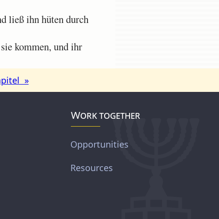
 ließ ihn hüten durch
 sie kommen, und ihr
pitel »
Work together
Opportunities
Resources