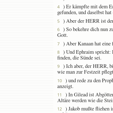
) Er kämpfte mit dem Enge
4
gefunden, und daselbst hat 
) Aber der HERR ist der
5
) So bekehre dich nun zu
6
Gott.
) Aber Kanaan hat eine f
7
) Und Ephraim spricht: Ic
8
finden, die Sünde sei.
) Ich aber, der HERR, bi
9
wie man zur Festzeit pflegt
) und rede zu den Prophe
10
anzeigt.
) In Gilead ist Abgötter
11
Altäre werden wie die Ste
) Jakob mußte fliehen i
12