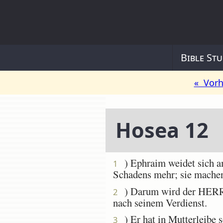
Bible Stu
« Vorh
Hosea 12
) Ephraim weidet sich am
1
Schadens mehr; sie mache
) Darum wird der HERR m
2
nach seinem Verdienst.
) Er hat in Mutterleibe s
3