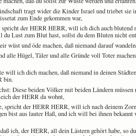
e machen, daß du sollst zur Wüste werden und erfahren
schaft tragt wider die Kinder Israel und triebet sie i
Missetat zum Ende gekommen war,
 spricht der HERR HERR, will ich dich auch blutend 
l du Lust zum Blut hast, sollst du dem Bluten nicht en
ir wüst und öde machen, daß niemand darauf wandeln 
 alle Hügel, Täler und alle Gründe voll Toter machen,
 will ich dich machen, daß niemand in deinen Städten 
R bin.
hst: Diese beiden Völker mit beiden Ländern müssen 
leich der HERR da wohnt,
e, spricht der HERR HERR, will ich nach deinem Zorn
n bist aus lauter Haß, und ich will bei ihnen bekannt
daß ich, der HERR, all dein Lästern gehört habe, so du