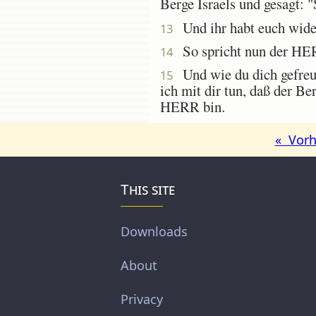
Berge Israels und gesagt: 
Und ihr habt euch wider
13
So spricht nun der HERR
14
Und wie du dich gefreut
15
ich mit dir tun, daß der B
HERR bin.
« Vorh
This site
Downloads
About
Privacy