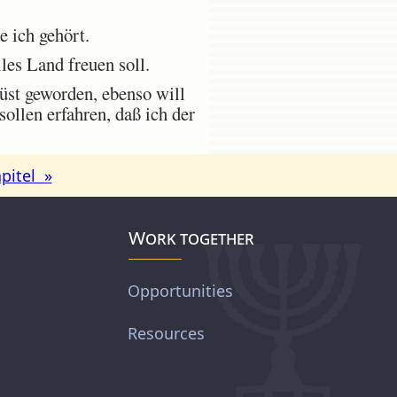
 ich gehört.
es Land freuen soll.
üst geworden, ebenso will
ollen erfahren, daß ich der
pitel »
Work together
Opportunities
Resources