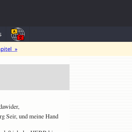
s
pitel »
dawider,
rg Seir, und meine Hand