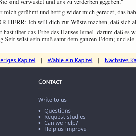
"Sie sind verwüstet und uns zu verderben gegeben."
 mich gerühmt und heftig wider mich geredet; das habe
 HERR: Ich will dich zur Wüste machen, daß sich all
 hast über das Erbe des Hauses Israel, darum daß es w
erg Seir wüst sein muß samt dem ganzen Edom; und sie s
eriges Kapitel
|
Wähle ein Kapitel
|
Nächstes Ka
Contact
Write to us
Questions
Request studies
Can we help?
Help us improve