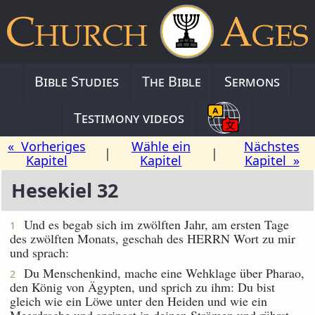
Bible Studies
The Bible
Sermons
Testimony videos
« Vorheriges
Wähle ein
Nächstes
|
|
Kapitel
Kapitel
Kapitel »
Hesekiel 32
Und es begab sich im zwölften Jahr, am ersten Tage
1
des zwölften Monats, geschah des HERRN Wort zu mir
und sprach:
Du Menschenkind, mache eine Wehklage über Pharao,
2
den König von Ägypten, und sprich zu ihm: Du bist
gleich wie ein Löwe unter den Heiden und wie ein
Meerdrache und springst in deinen Strömen und rührst