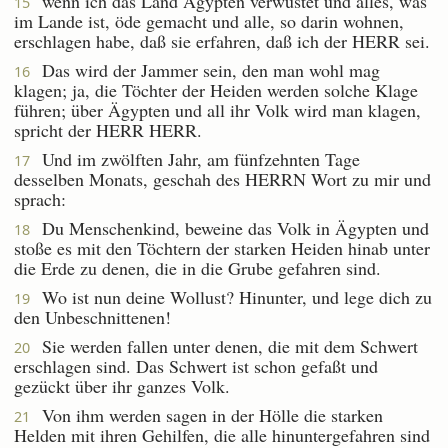
wenn ich das Land Ägypten verwüstet und alles, was
15
im Lande ist, öde gemacht und alle, so darin wohnen,
erschlagen habe, daß sie erfahren, daß ich der HERR sei.
Das wird der Jammer sein, den man wohl mag
16
klagen; ja, die Töchter der Heiden werden solche Klage
führen; über Ägypten und all ihr Volk wird man klagen,
spricht der HERR HERR.
Und im zwölften Jahr, am fünfzehnten Tage
17
desselben Monats, geschah des HERRN Wort zu mir und
sprach:
Du Menschenkind, beweine das Volk in Ägypten und
18
stoße es mit den Töchtern der starken Heiden hinab unter
die Erde zu denen, die in die Grube gefahren sind.
Wo ist nun deine Wollust? Hinunter, und lege dich zu
19
den Unbeschnittenen!
Sie werden fallen unter denen, die mit dem Schwert
20
erschlagen sind. Das Schwert ist schon gefaßt und
gezückt über ihr ganzes Volk.
Von ihm werden sagen in der Hölle die starken
21
Helden mit ihren Gehilfen, die alle hinuntergefahren sind