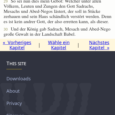
So sei nun dies mein Gebot: Welcher unter allen
29
Völkern, Leuten und Zungen den Gott Sadrachs,
Mesachs und Abed-Negos lästert, der soll in Stücke
zerhauen und sein Haus schändlich verstört werden. Denn
es ist kein andrer Gott, der also erretten kann, als dieser.
Und der König gab Sadrach, Mesach und Abed-Nego
30
große Gewalt in der Landschaft Babel.
« Vorheriges
Wähle ein
Nächstes
|
|
Kapitel
Kapitel
Kapitel »
This site
Downloads
About
Privacy