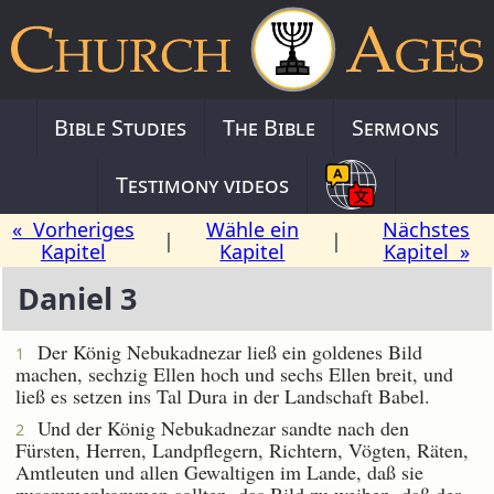
Bible Studies
The Bible
Sermons
Testimony videos
« Vorheriges
Wähle ein
Nächstes
|
|
Kapitel
Kapitel
Kapitel »
Daniel 3
Der König Nebukadnezar ließ ein goldenes Bild
1
machen, sechzig Ellen hoch und sechs Ellen breit, und
ließ es setzen ins Tal Dura in der Landschaft Babel.
Und der König Nebukadnezar sandte nach den
2
Fürsten, Herren, Landpflegern, Richtern, Vögten, Räten,
Amtleuten und allen Gewaltigen im Lande, daß sie
zusammenkommen sollten, das Bild zu weihen, daß der