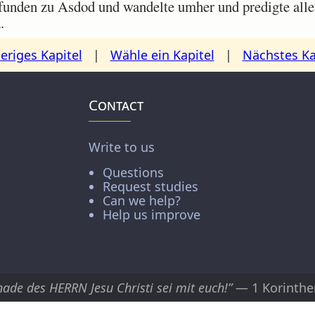
unden zu Asdod und wandelte umher und predigte alle
.
eriges Kapitel
|
Wähle ein Kapitel
|
Nächstes Ka
Contact
Write to us
Questions
Request studies
Can we help?
Help us improve
nade des HERRN Jesu Christi sei mit euch!”
— 1 Korinthe