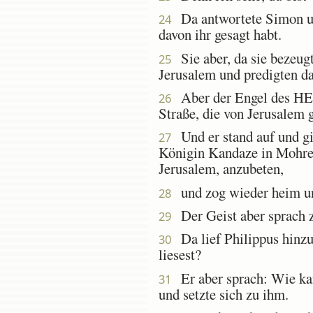
Da antwortete Simon un
24
davon ihr gesagt habt.
Sie aber, da sie bezeug
25
Jerusalem und predigten d
Aber der Engel des HERR
26
Straße, die von Jerusalem g
Und er stand auf und gi
27
Königin Kandaze in Mohre
Jerusalem, anzubeten,
und zog wieder heim und
28
Der Geist aber sprach z
29
Da lief Philippus hinzu 
30
liesest?
Er aber sprach: Wie kann
31
und setzte sich zu ihm.