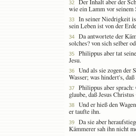
Der Inhalt aber der Schri
32
wie ein Lamm vor seinem Sc
In seiner Niedrigkeit i
33
sein Leben ist von der E
Da antwortete der Kämme
34
solches? von sich selber o
Philippus aber tat sein
35
Jesu.
Und als sie zogen der S
36
Wasser; was hindert's, daß 
Philippus aber sprach: 
37
glaube, daß Jesus Christus 
Und er hieß den Wagen h
38
er taufte ihn.
Da sie aber heraufstieg
39
Kämmerer sah ihn nicht meh