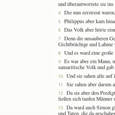
und überantwortete sie ins
Die nun zerstreut waren,
4
Philippus aber kam hinab
5
Das Volk aber hörte einmü
6
Denn die unsauberen Geis
7
Gichtbrüchige und Lahme 
Und es ward eine große F
8
Es war aber ein Mann, mi
9
samaritische Volk und gab 
Und sie sahen alle auf ih
10
Sie sahen aber darum auf
11
Da sie aber den Predigt
12
ließen sich taufen Männer
Da ward auch Simon gläub
13
und Taten, die da geschahe