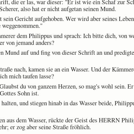
ft, die er las, war dieser: "Er ist wie ein Schaf zur Sc
herer, also hat er nicht aufgetan seinen Mund.
st sein Gericht aufgehoben. Wer wird aber seines Lebe
rde weggenommen."
rer dem Philippus und sprach: Ich bitte dich, von w
der von jemand anders?
en Mund auf und fing von dieser Schrift an und predig
traße nach, kamen sie an ein Wasser. Und der Kämmerer
ich mich taufen lasse?
Glaubst du von ganzem Herzen, so mag's wohl sein. Er 
Gottes Sohn ist.
alten, und stiegen hinab in das Wasser beide, Philip
en aus dem Wasser, rückte der Geist des HERRN Phili
r; er zog aber seine Straße fröhlich.