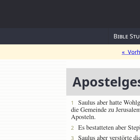
Bible Stu
« Vorh
Apostelge
Saulus aber hatte Wohlgef
1
die Gemeinde zu Jerusalem;
Aposteln.
Es bestatteten aber Steph
2
Saulus aber verstörte di
3