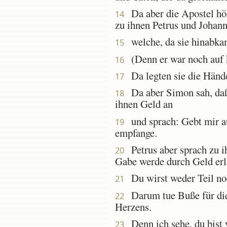
Da aber die Apostel hör
14
zu ihnen Petrus und Johann
welche, da sie hinabkame
15
(Denn er war noch auf ke
16
Da legten sie die Hände 
17
Da aber Simon sah, daß 
18
ihnen Geld an
und sprach: Gebt mir au
19
empfange.
Petrus aber sprach zu i
20
Gabe werde durch Geld erl
Du wirst weder Teil noch
21
Darum tue Buße für dies
22
Herzens.
Denn ich sehe, du bist v
23