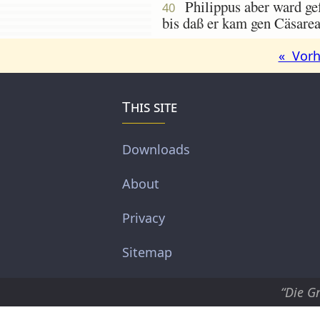
Philippus aber ward gef
40
bis daß er kam gen Cäsarea
« Vorh
This site
Downloads
About
Privacy
Sitemap
“Die G