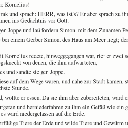
m: Kornelius!
hrak und sprach: HERR, was ist's? Er aber sprach zu i
men ins Gedächtnis vor Gott.
n Joppe und laß fordern Simon, mit dem Zunamen Pet
 bei einem Gerber Simon, des Haus am Meer liegt; der 
t Kornelius redete, hinweggegangen war, rief er zwei 
egsknecht von denen, die ihm aufwarteten,
es und sandte sie gen Joppe.
ese auf dem Wege waren, und nahe zur Stadt kamen, st
chste Stunde.
 wollte er essen. Da sie ihm aber zubereiteten, ward e
etan und herniederfahren zu ihm ein Gefäß wie ein gr
 es ward niedergelassen auf die Erde.
erfüßige Tiere der Erde und wilde Tiere und Gewürm 