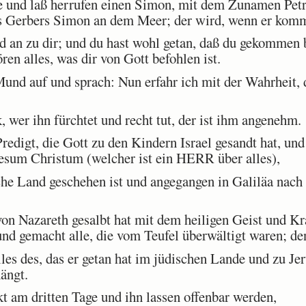
und laß herrufen einen Simon, mit dem Zunamen Petru
 Gerbers Simon an dem Meer; der wird, wenn er kommt
an zu dir; und du hast wohl getan, daß du gekommen bi
ren alles, was dir von Gott befohlen ist.
und auf und sprach: Nun erfahr ich mit der Wahrheit, 
, wer ihn fürchtet und recht tut, der ist ihm angenehm.
edigt, die Gott zu den Kindern Israel gesandt hat, und
Jesum Christum (welcher ist ein HERR über alles),
he Land geschehen ist und angegangen in Galiläa nach 
on Nazareth gesalbt hat mit dem heiligen Geist und Kr
nd gemacht alle, die vom Teufel überwältigt waren; de
es des, das er getan hat im jüdischen Lande und zu Je
hängt.
 am dritten Tage und ihn lassen offenbar werden,