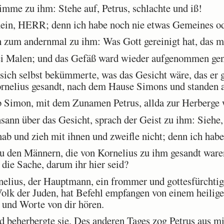
mme zu ihm: Stehe auf, Petrus, schlachte und iß!
ein, HERR; denn ich habe noch nie etwas Gemeines od
um andernmal zu ihm: Was Gott gereinigt hat, das m
i Malen; und das Gefäß ward wieder aufgenommen ge
sich selbst bekümmerte, was das Gesicht wäre, das er g
ornelius gesandt, nach dem Hause Simons und standen a
b Simon, mit dem Zunamen Petrus, allda zur Herberge 
ann über das Gesicht, sprach der Geist zu ihm: Siehe,
nab und zieh mit ihnen und zweifle nicht; denn ich habe
u den Männern, die von Kornelius zu ihm gesandt waren
t die Sache, darum ihr hier seid?
elius, der Hauptmann, ein frommer und gottesfürchti
lk der Juden, hat Befehl empfangen von einem heiligen
s und Worte von dir hören.
d beherbergte sie. Des anderen Tages zog Petrus aus mi