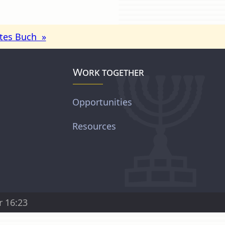
tes Buch »
Work together
Opportunities
Resources
r 16:23