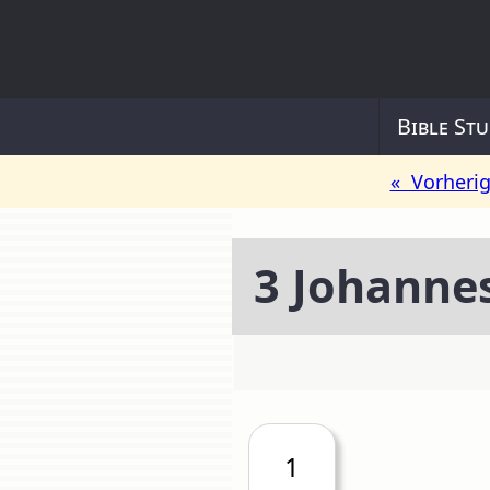
Bible Stu
« Vorheri
3 Johanne
1