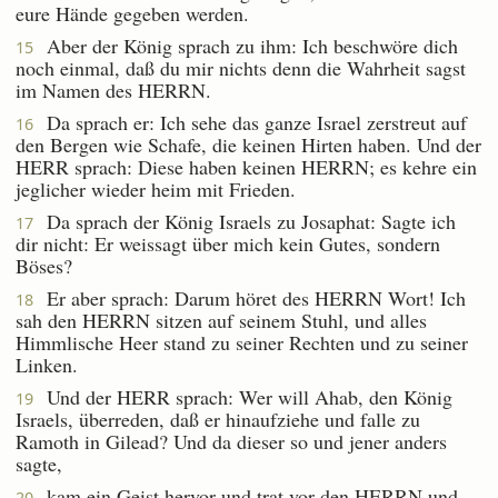
eure Hände gegeben werden.
Aber der König sprach zu ihm: Ich beschwöre dich
15
noch einmal, daß du mir nichts denn die Wahrheit sagst
im Namen des HERRN.
Da sprach er: Ich sehe das ganze Israel zerstreut auf
16
den Bergen wie Schafe, die keinen Hirten haben. Und der
HERR sprach: Diese haben keinen HERRN; es kehre ein
jeglicher wieder heim mit Frieden.
Da sprach der König Israels zu Josaphat: Sagte ich
17
dir nicht: Er weissagt über mich kein Gutes, sondern
Böses?
Er aber sprach: Darum höret des HERRN Wort! Ich
18
sah den HERRN sitzen auf seinem Stuhl, und alles
Himmlische Heer stand zu seiner Rechten und zu seiner
Linken.
Und der HERR sprach: Wer will Ahab, den König
19
Israels, überreden, daß er hinaufziehe und falle zu
Ramoth in Gilead? Und da dieser so und jener anders
sagte,
kam ein Geist hervor und trat vor den HERRN und
20