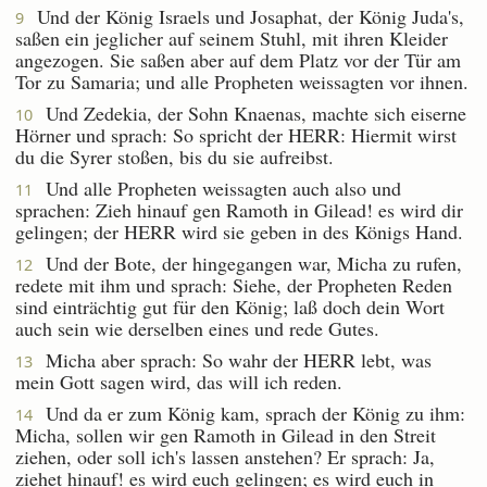
Und der König Israels und Josaphat, der König Juda's,
9
saßen ein jeglicher auf seinem Stuhl, mit ihren Kleider
angezogen. Sie saßen aber auf dem Platz vor der Tür am
Tor zu Samaria; und alle Propheten weissagten vor ihnen.
Und Zedekia, der Sohn Knaenas, machte sich eiserne
10
Hörner und sprach: So spricht der HERR: Hiermit wirst
du die Syrer stoßen, bis du sie aufreibst.
Und alle Propheten weissagten auch also und
11
sprachen: Zieh hinauf gen Ramoth in Gilead! es wird dir
gelingen; der HERR wird sie geben in des Königs Hand.
Und der Bote, der hingegangen war, Micha zu rufen,
12
redete mit ihm und sprach: Siehe, der Propheten Reden
sind einträchtig gut für den König; laß doch dein Wort
auch sein wie derselben eines und rede Gutes.
Micha aber sprach: So wahr der HERR lebt, was
13
mein Gott sagen wird, das will ich reden.
Und da er zum König kam, sprach der König zu ihm:
14
Micha, sollen wir gen Ramoth in Gilead in den Streit
ziehen, oder soll ich's lassen anstehen? Er sprach: Ja,
ziehet hinauf! es wird euch gelingen; es wird euch in