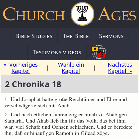
Bible Studies
The Bible
Sermons
Testimony videos
« Vorheriges
Wähle ein
Nächstes
|
|
Kapitel
Kapitel
Kapitel »
2 Chronika 18
Und Josaphat hatte große Reichtümer und Ehre und
1
verschwägerte sich mit Ahab.
Und nach etlichen Jahren zog er hinab zu Ahab gen
2
Samaria. Und Ahab ließ ihn für das Volk, das bei ihm
war, viel Schafe und Ochsen schlachten. Und er beredete
ihn, daß er hinauf gen Ramoth in Gilead zöge.