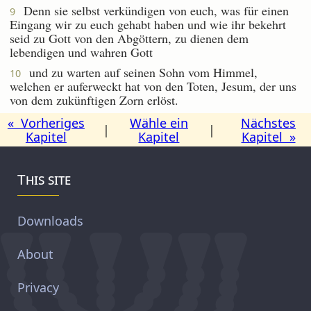
Denn sie selbst verkündigen von euch, was für einen
9
Eingang wir zu euch gehabt haben und wie ihr bekehrt
seid zu Gott von den Abgöttern, zu dienen dem
lebendigen und wahren Gott
und zu warten auf seinen Sohn vom Himmel,
10
welchen er auferweckt hat von den Toten, Jesum, der uns
von dem zukünftigen Zorn erlöst.
« Vorheriges
Wähle ein
Nächstes
|
|
Kapitel
Kapitel
Kapitel »
This site
Downloads
About
Privacy