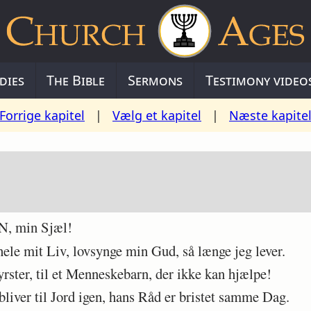
dies
The Bible
Sermons
Testimony video
Forrige kapitel
|
Vælg et kapitel
|
Næste kapite
, min Sjæl!
e mit Liv, lovsynge min Gud, så længe jeg lever.
rster, til et Menneskebarn, der ikke kan hjælpe!
iver til Jord igen, hans Råd er bristet samme Dag.