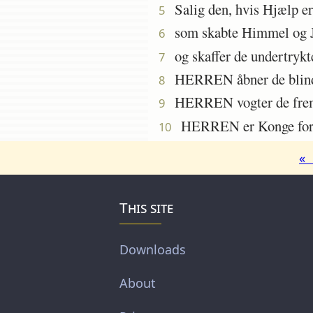
Salig den, hvis Hjælp e
5
som skabte Himmel og Jor
6
og skaffer de undertrykt
7
HERREN åbner de blinde
8
HERREN vogter de fremme
9
HERREN er Konge for evi
10
« 
This site
Downloads
About