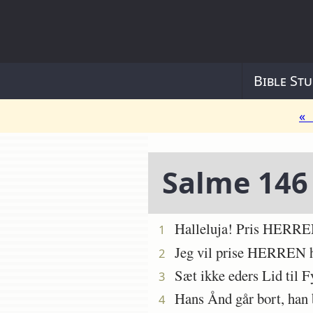
Bible Stu
« 
Salme 146
Halleluja! Pris HERREN
1
Jeg vil prise HERREN hel
2
Sæt ikke eders Lid til Fy
3
Hans Ånd går bort, han bl
4