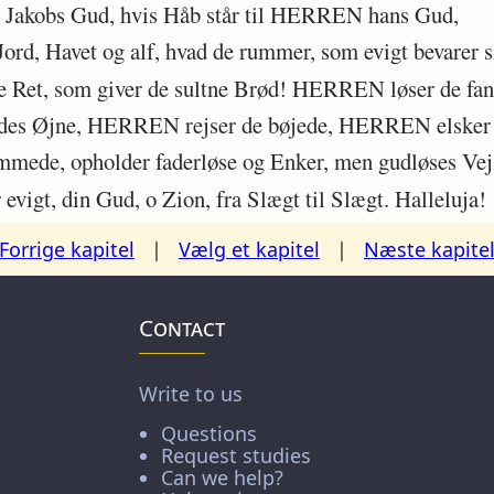
r Jakobs Gud, hvis Håb står til HERREN hans Gud,
d, Havet og alf, hvad de rummer, som evigt bevarer s
e Ret, som giver de sultne Brød! HERREN løser de fan
s Øjne, HERREN rejser de bøjede, HERREN elsker d
de, opholder faderløse og Enker, men gudløses Vej 
gt, din Gud, o Zion, fra Slægt til Slægt. Halleluja!
Forrige kapitel
|
Vælg et kapitel
|
Næste kapite
Contact
Write to us
Questions
Request studies
Can we help?