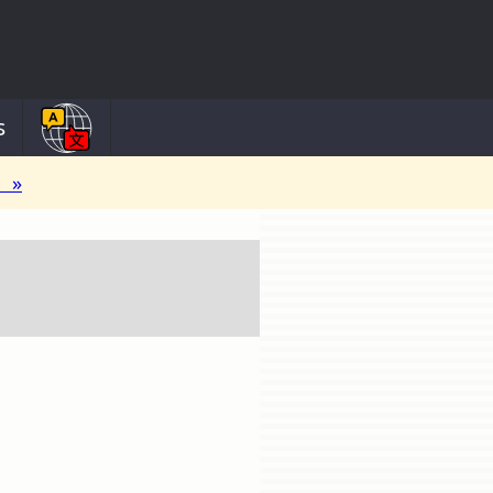
s
l »